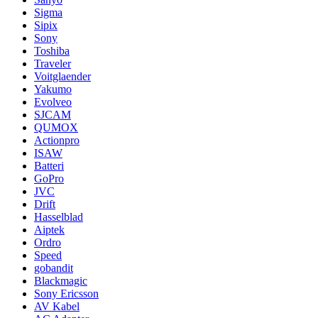
Sigma
Sipix
Sony
Toshiba
Traveler
Voitglaender
Yakumo
Evolveo
SJCAM
QUMOX
Actionpro
ISAW
Batteri
GoPro
JVC
Drift
Hasselblad
Aiptek
Ordro
Speed
gobandit
Blackmagic
Sony Ericsson
AV Kabel