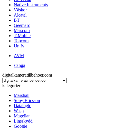
Native Instruments
Väskor
Alcatel
BT
Geemarc
Maxcom
T-Mobile
Topcom
Unify
AVM
stänga
digitalkameratillbehoer.com
kategorier
Marshall
Sony-Ericsson
Datalogic
Wasp
Magellan
Linsskydd
Google