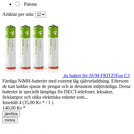
Patona
Artiklar per sida:
4x batteri för AVM FRITZ!Fon C3
Färdiga NiMH-batterier med extremt låg självurladdning. Eftersom
de kan laddas sparar de pengar och är dessutom miljövänliga. Dessa
batterier är speciellt lämpliga för DECT-telefoner, leksaker,
ficklampor och olika elektriska enheter som...
Innehåll
4
(35,00 Kr * / 1 )
140,00 Kr *
jämföra
minns