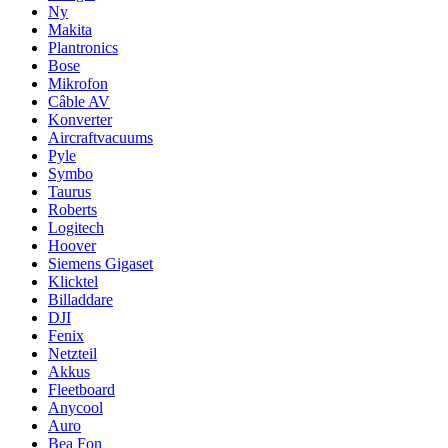
Ny
Makita
Plantronics
Bose
Mikrofon
Câble AV
Konverter
Aircraftvacuums
Pyle
Symbo
Taurus
Roberts
Logitech
Hoover
Siemens Gigaset
Klicktel
Billaddare
DJI
Fenix
Netzteil
Akkus
Fleetboard
Anycool
Auro
Bea Fon