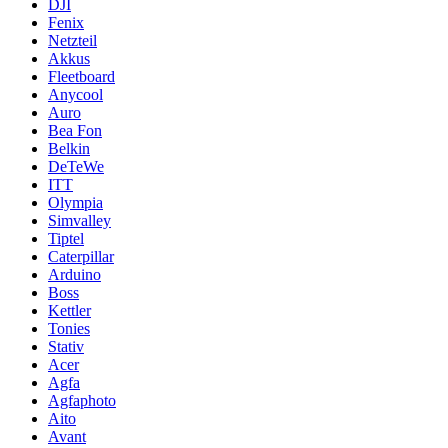
DJI
Fenix
Netzteil
Akkus
Fleetboard
Anycool
Auro
Bea Fon
Belkin
DeTeWe
ITT
Olympia
Simvalley
Tiptel
Caterpillar
Arduino
Boss
Kettler
Tonies
Stativ
Acer
Agfa
Agfaphoto
Aito
Avant