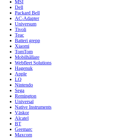
MSI
Dell
Packard Bell
AC-Adapter
Universum
Tivoli
Teac
Batteri grepp
Xiaomi
TomTom
Mobilhållare
Webfleet Solutions
Hagenuk
Apple
LQ
Nintendo
Sega
Remington
Universal
Native Instruments
Väskor
Alcatel
BT
Geemarc
Maxcom