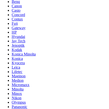
Benq
Canon
Casio
Concord
Contax
Fuji
Gateway
HP
Hyundai
Jay Tech
Jenoptik
Kodak
Konica Minolta
Konica
Kyocera
Leica
Lifetec
Maginon
Medion
Micromaxx
Minolta
Minox
Nikon
Olympus
Panasonic