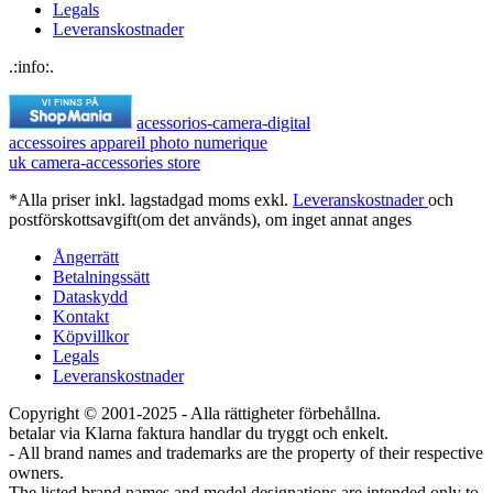
Legals
Leveranskostnader
.:info:.
acessorios-camera-digital
accessoires appareil photo numerique
uk camera-accessories store
*Alla priser inkl. lagstadgad moms exkl.
Leveranskostnader
och
postförskottsavgift(om det används), om inget annat anges
Ångerrätt
Betalningssätt
Dataskydd
Kontakt
Köpvillkor
Legals
Leveranskostnader
Copyright © 2001-2025 - Alla rättigheter förbehållna.
betalar via Klarna faktura handlar du tryggt och enkelt.
- All brand names and trademarks are the property of their respective
owners.
The listed brand names and model designations are intended only to