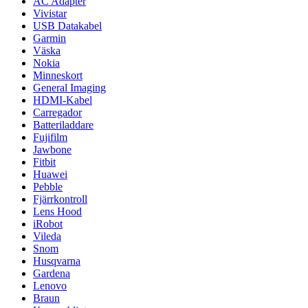
AC Adapter
Vivistar
USB Datakabel
Garmin
Väska
Nokia
Minneskort
General Imaging
HDMI-Kabel
Carregador
Batteriladdare
Fujifilm
Jawbone
Fitbit
Huawei
Pebble
Fjärrkontroll
Lens Hood
iRobot
Vileda
Snom
Husqvarna
Gardena
Lenovo
Braun