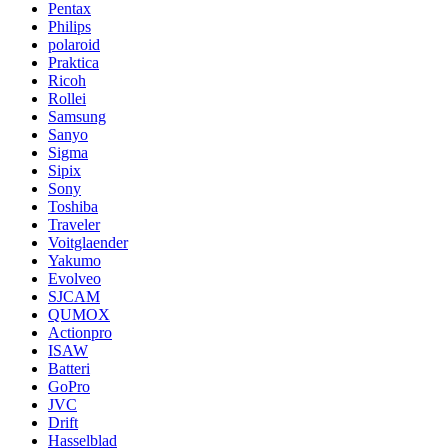
Pentax
Philips
polaroid
Praktica
Ricoh
Rollei
Samsung
Sanyo
Sigma
Sipix
Sony
Toshiba
Traveler
Voitglaender
Yakumo
Evolveo
SJCAM
QUMOX
Actionpro
ISAW
Batteri
GoPro
JVC
Drift
Hasselblad