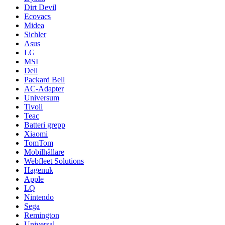
Dirt Devil
Ecovacs
Midea
Sichler
Asus
LG
MSI
Dell
Packard Bell
AC-Adapter
Universum
Tivoli
Teac
Batteri grepp
Xiaomi
TomTom
Mobilhållare
Webfleet Solutions
Hagenuk
Apple
LQ
Nintendo
Sega
Remington
Universal