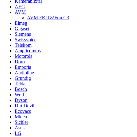
Kamerablixtar
AEG
AVM
AVM FRITZ!Fon C3
Elmeg
Gigaset
Siemens
Swissvoice
Telekom
Amplicomms
Motorola
Doro
Emporia
Audioline
Grundig
Teldat
Bosch
Wolf
Dyson
Dirt Devil
Ecovacs
Midea
Sichler
Asus
LG