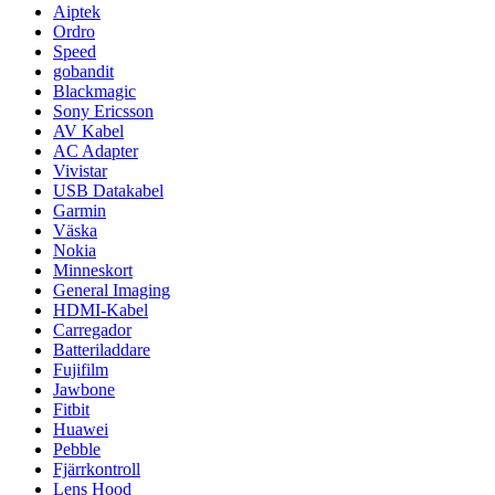
Aiptek
Ordro
Speed
gobandit
Blackmagic
Sony Ericsson
AV Kabel
AC Adapter
Vivistar
USB Datakabel
Garmin
Väska
Nokia
Minneskort
General Imaging
HDMI-Kabel
Carregador
Batteriladdare
Fujifilm
Jawbone
Fitbit
Huawei
Pebble
Fjärrkontroll
Lens Hood