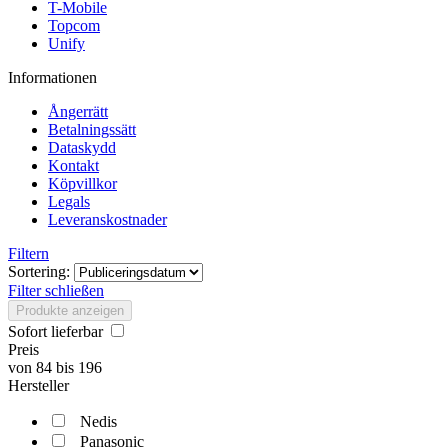
T-Mobile
Topcom
Unify
Informationen
Ångerrätt
Betalningssätt
Dataskydd
Kontakt
Köpvillkor
Legals
Leveranskostnader
Filtern
Sortering:
Filter schließen
Produkte anzeigen
Sofort lieferbar
Preis
von
84
bis
196
Hersteller
Nedis
Panasonic