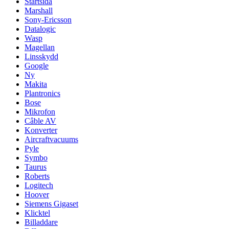
Startsida
Marshall
Sony-Ericsson
Datalogic
Wasp
Magellan
Linsskydd
Google
Ny
Makita
Plantronics
Bose
Mikrofon
Câble AV
Konverter
Aircraftvacuums
Pyle
Symbo
Taurus
Roberts
Logitech
Hoover
Siemens Gigaset
Klicktel
Billaddare