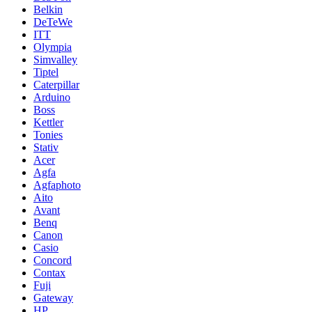
Belkin
DeTeWe
ITT
Olympia
Simvalley
Tiptel
Caterpillar
Arduino
Boss
Kettler
Tonies
Stativ
Acer
Agfa
Agfaphoto
Aito
Avant
Benq
Canon
Casio
Concord
Contax
Fuji
Gateway
HP