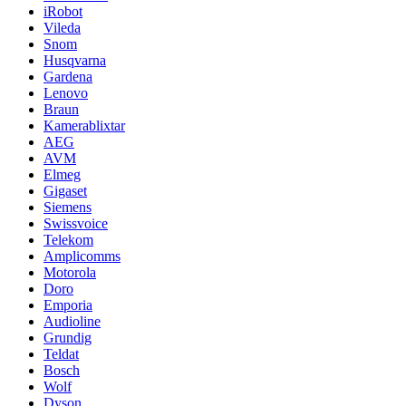
iRobot
Vileda
Snom
Husqvarna
Gardena
Lenovo
Braun
Kamerablixtar
AEG
AVM
Elmeg
Gigaset
Siemens
Swissvoice
Telekom
Amplicomms
Motorola
Doro
Emporia
Audioline
Grundig
Teldat
Bosch
Wolf
Dyson