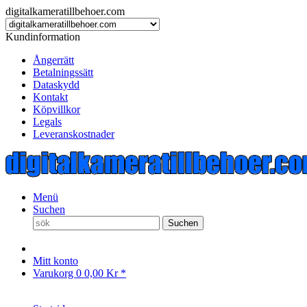
digitalkameratillbehoer.com
Kundinformation
Ångerrätt
Betalningssätt
Dataskydd
Kontakt
Köpvillkor
Legals
Leveranskostnader
Menü
Suchen
Suchen
Mitt konto
Varukorg
0
0,00 Kr *