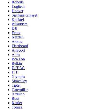
Roberts
Logitech
Hoover
Siemens Gigaset
Klicktel
Billaddare
DJI
Fenix
Netzteil
Akkus
Fleetboard
Anycool
Auro
Bea Fon
Belkin
DeTeWe
ITT
Olympia
Simvalley
Tiptel
Caterpillar
Arduino
Boss
Kettler
Tonies