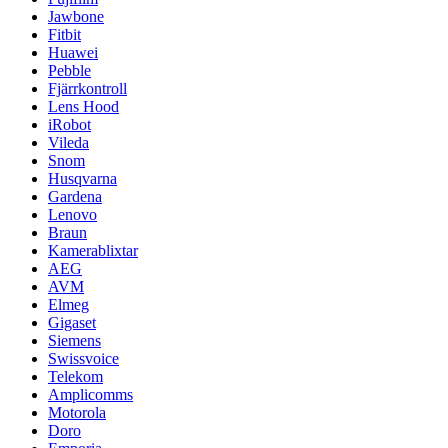
Jawbone
Fitbit
Huawei
Pebble
Fjärrkontroll
Lens Hood
iRobot
Vileda
Snom
Husqvarna
Gardena
Lenovo
Braun
Kamerablixtar
AEG
AVM
Elmeg
Gigaset
Siemens
Swissvoice
Telekom
Amplicomms
Motorola
Doro