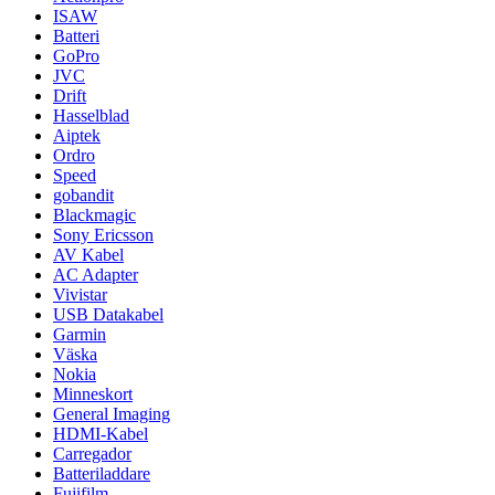
ISAW
Batteri
GoPro
JVC
Drift
Hasselblad
Aiptek
Ordro
Speed
gobandit
Blackmagic
Sony Ericsson
AV Kabel
AC Adapter
Vivistar
USB Datakabel
Garmin
Väska
Nokia
Minneskort
General Imaging
HDMI-Kabel
Carregador
Batteriladdare
Fujifilm