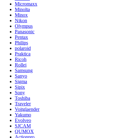
Micromaxx
Minolta
Minox
Nikon
Olympus
Panasonic
Pentax
Philips
polaroid
Praktica
Ricoh
Rollei
Samsung
Sanyo
Sigma
Sipix
Sony
Toshiba
Traveler
Voitglaender
Yakumo
Evolveo
SJCAM
QUMOX
Actionpro