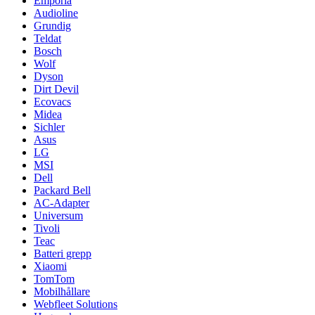
Emporia
Audioline
Grundig
Teldat
Bosch
Wolf
Dyson
Dirt Devil
Ecovacs
Midea
Sichler
Asus
LG
MSI
Dell
Packard Bell
AC-Adapter
Universum
Tivoli
Teac
Batteri grepp
Xiaomi
TomTom
Mobilhållare
Webfleet Solutions