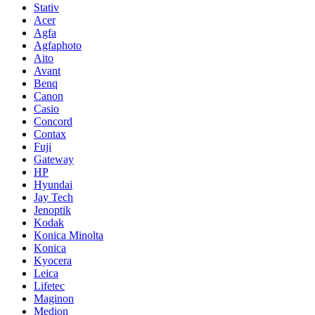
Stativ
Acer
Agfa
Agfaphoto
Aito
Avant
Benq
Canon
Casio
Concord
Contax
Fuji
Gateway
HP
Hyundai
Jay Tech
Jenoptik
Kodak
Konica Minolta
Konica
Kyocera
Leica
Lifetec
Maginon
Medion