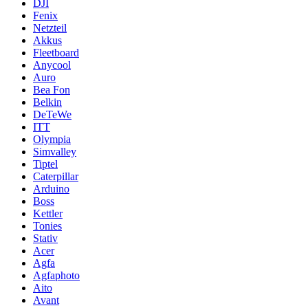
DJI
Fenix
Netzteil
Akkus
Fleetboard
Anycool
Auro
Bea Fon
Belkin
DeTeWe
ITT
Olympia
Simvalley
Tiptel
Caterpillar
Arduino
Boss
Kettler
Tonies
Stativ
Acer
Agfa
Agfaphoto
Aito
Avant