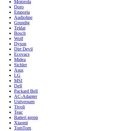
Motorola
Doro
Emporia
Audioline
Grundig
Teldat
Bosch
Wolf
Dyson
Dirt Devil
Ecovacs
Midea
Sichler
Asus
LG
MSI
Dell
Packard Bell
AC-Adapter
Universum
Tivoli
Teac
Batteri grepp
Xiaomi
TomTom