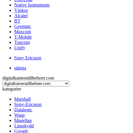
Native Instruments
Väskor
Alcatel
BT
Geemarc
Maxcom
T-Mobile
Topcom
Unify
Sony Ericsson
stänga
digitalkameratillbehoer.com
kategorier
Marshall
Sony-Ericsson
Datalogic
Wasp
Magellan
Linsskydd
Google