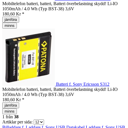
Mobiltelefon batteri, batteri, Batteri överbelastning skydd! Li-IO
1050mAh / 4.0 Wh (Typ BST-38) 3,6V
180,60 Kr *
jämföra
minns
Batteri f. Sony Ericsson S312
Mobiltelefon batteri, batteri, Batteri överbelastning skydd! Li-IO
1050mAh / 4.0 Wh (Typ BST-38) 3,6V
180,60 Kr *
jämföra
minns
1
från
38
Artiklar per sida:
Billaddare f.
Laddare f. Sony
USB Datakabel
Laddare f. Sony
USB