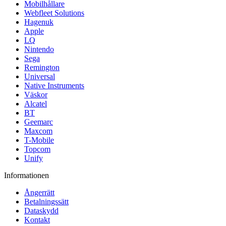
Mobilhållare
Webfleet Solutions
Hagenuk
Apple
LQ
Nintendo
Sega
Remington
Universal
Native Instruments
Väskor
Alcatel
BT
Geemarc
Maxcom
T-Mobile
Topcom
Unify
Informationen
Ångerrätt
Betalningssätt
Dataskydd
Kontakt