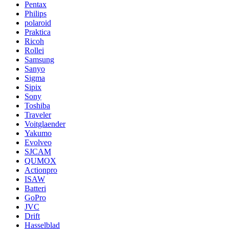
Pentax
Philips
polaroid
Praktica
Ricoh
Rollei
Samsung
Sanyo
Sigma
Sipix
Sony
Toshiba
Traveler
Voitglaender
Yakumo
Evolveo
SJCAM
QUMOX
Actionpro
ISAW
Batteri
GoPro
JVC
Drift
Hasselblad