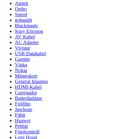
Aiptek
Ordro
Speed
gobandit
Blackmagic
Sony Ericsson
AV Kabel
AC Adapter
Vivistar
USB Datakabel
Garmin
Väska
Nokia
Minneskort
General Imaging
HDMI-Kabel
Carregador
Batteriladdare
Fujifilm
Jawbone
Fitbit
Huawei
Pebble
Fjärrkontroll
Lens Hood