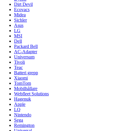
Dirt Devil
Ecovacs
Midea
Sichler
Asus
LG
MSI
Dell
Packard Bell
AC-Adapter
Universum
Tivoli
Teac
Batteri grepp
Xiaomi
TomTom
Mobilhållare
Webfleet Solutions
Hagenuk
Apple
LQ
Nintendo
Sega
Remington
Universal