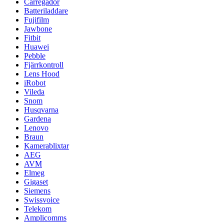
Carregador
Batteriladdare
Fujifilm
Jawbone
Fitbit
Huawei
Pebble
Fjärrkontroll
Lens Hood
iRobot
Vileda
Snom
Husqvarna
Gardena
Lenovo
Braun
Kamerablixtar
AEG
AVM
Elmeg
Gigaset
Siemens
Swissvoice
Telekom
Amplicomms