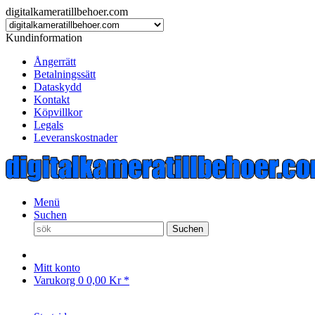
digitalkameratillbehoer.com
Kundinformation
Ångerrätt
Betalningssätt
Dataskydd
Kontakt
Köpvillkor
Legals
Leveranskostnader
Menü
Suchen
Suchen
Mitt konto
Varukorg
0
0,00 Kr *