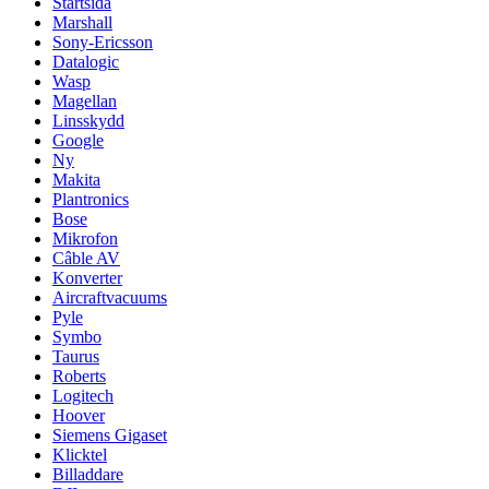
Startsida
Marshall
Sony-Ericsson
Datalogic
Wasp
Magellan
Linsskydd
Google
Ny
Makita
Plantronics
Bose
Mikrofon
Câble AV
Konverter
Aircraftvacuums
Pyle
Symbo
Taurus
Roberts
Logitech
Hoover
Siemens Gigaset
Klicktel
Billaddare