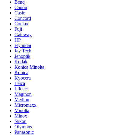
Benq
Canon
Casio
Concord
Contax
Fuji
Gateway
HP
Hyundai
Jay Tech
Jenoptik
Kodak
Konica Minolta
Konica
Kyocera
Leica
Lifetec
Maginon
Medion
Micromaxx
Minolta
Minox
Nikon
Olympus
Panasonic