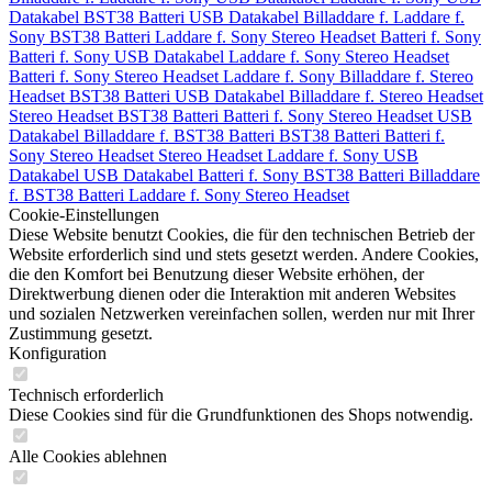
Datakabel
BST38 Batteri
USB Datakabel
Billaddare f.
Laddare f.
Sony
BST38 Batteri
Laddare f. Sony
Stereo Headset
Batteri f. Sony
Batteri f. Sony
USB Datakabel
Laddare f. Sony
Stereo Headset
Batteri f. Sony
Stereo Headset
Laddare f. Sony
Billaddare f.
Stereo
Headset
BST38 Batteri
USB Datakabel
Billaddare f.
Stereo Headset
Stereo Headset
BST38 Batteri
Batteri f. Sony
Stereo Headset
USB
Datakabel
Billaddare f.
BST38 Batteri
BST38 Batteri
Batteri f.
Sony
Stereo Headset
Stereo Headset
Laddare f. Sony
USB
Datakabel
USB Datakabel
Batteri f. Sony
BST38 Batteri
Billaddare
f.
BST38 Batteri
Laddare f. Sony
Stereo Headset
Cookie-Einstellungen
Diese Website benutzt Cookies, die für den technischen Betrieb der
Website erforderlich sind und stets gesetzt werden. Andere Cookies,
die den Komfort bei Benutzung dieser Website erhöhen, der
Direktwerbung dienen oder die Interaktion mit anderen Websites
und sozialen Netzwerken vereinfachen sollen, werden nur mit Ihrer
Zustimmung gesetzt.
Konfiguration
Technisch erforderlich
Diese Cookies sind für die Grundfunktionen des Shops notwendig.
Alle Cookies ablehnen