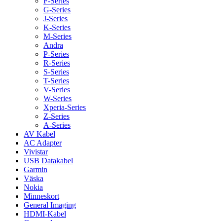
F-Series
G-Series
J-Series
K-Series
M-Series
Andra
P-Series
R-Series
S-Series
T-Series
V-Series
W-Series
Xperia-Series
Z-Series
A-Series
AV Kabel
AC Adapter
Vivistar
USB Datakabel
Garmin
Väska
Nokia
Minneskort
General Imaging
HDMI-Kabel