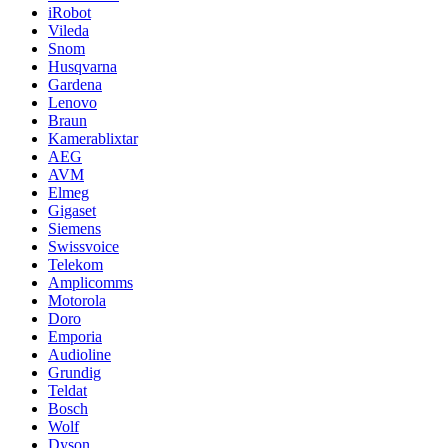
iRobot
Vileda
Snom
Husqvarna
Gardena
Lenovo
Braun
Kamerablixtar
AEG
AVM
Elmeg
Gigaset
Siemens
Swissvoice
Telekom
Amplicomms
Motorola
Doro
Emporia
Audioline
Grundig
Teldat
Bosch
Wolf
Dyson