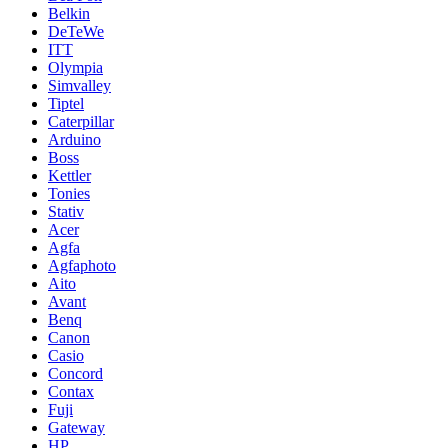
Belkin
DeTeWe
ITT
Olympia
Simvalley
Tiptel
Caterpillar
Arduino
Boss
Kettler
Tonies
Stativ
Acer
Agfa
Agfaphoto
Aito
Avant
Benq
Canon
Casio
Concord
Contax
Fuji
Gateway
HP