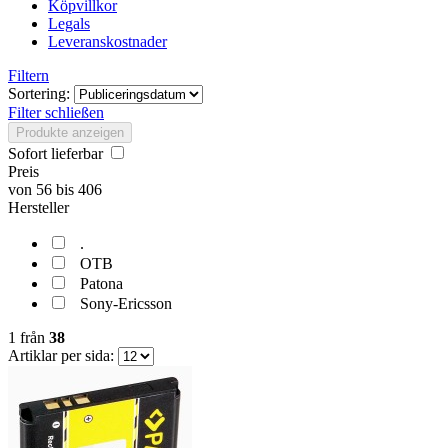
Köpvillkor
Legals
Leveranskostnader
Filtern
Sortering:
Filter schließen
Produkte anzeigen
Sofort lieferbar
Preis
von
56
bis
406
Hersteller
.
OTB
Patona
Sony-Ericsson
1
från
38
Artiklar per sida: