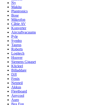
Ny
Makita
Plantronics
Bose
Mikrofon
Câble AV
Konverter
Aircraftvacuums
Pyle
Symbo
Taurus
Roberts
Logitech
Hoover
Siemens Gigaset
Klicktel
Billaddare
DJI
Fenix
Netzteil
Akkus
Fleetboard
Anycool
Auro
Bea Fon