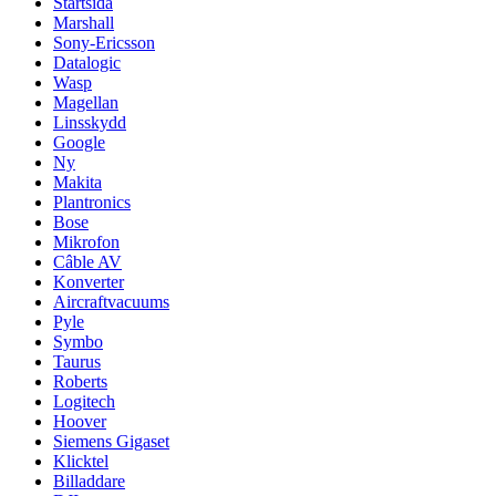
Startsida
Marshall
Sony-Ericsson
Datalogic
Wasp
Magellan
Linsskydd
Google
Ny
Makita
Plantronics
Bose
Mikrofon
Câble AV
Konverter
Aircraftvacuums
Pyle
Symbo
Taurus
Roberts
Logitech
Hoover
Siemens Gigaset
Klicktel
Billaddare