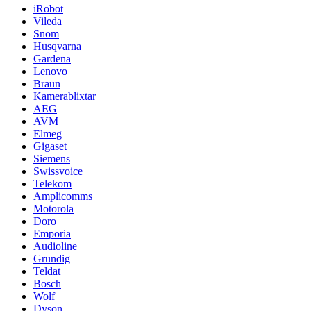
iRobot
Vileda
Snom
Husqvarna
Gardena
Lenovo
Braun
Kamerablixtar
AEG
AVM
Elmeg
Gigaset
Siemens
Swissvoice
Telekom
Amplicomms
Motorola
Doro
Emporia
Audioline
Grundig
Teldat
Bosch
Wolf
Dyson