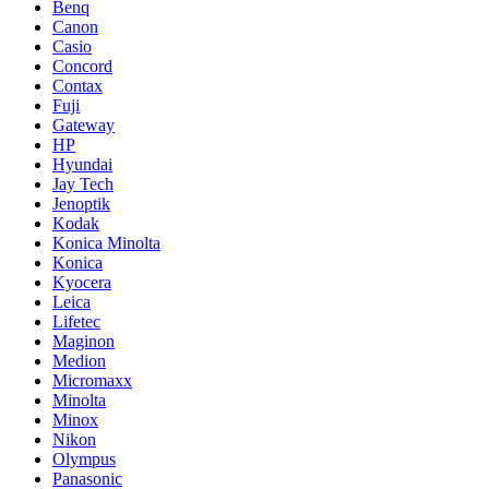
Benq
Canon
Casio
Concord
Contax
Fuji
Gateway
HP
Hyundai
Jay Tech
Jenoptik
Kodak
Konica Minolta
Konica
Kyocera
Leica
Lifetec
Maginon
Medion
Micromaxx
Minolta
Minox
Nikon
Olympus
Panasonic