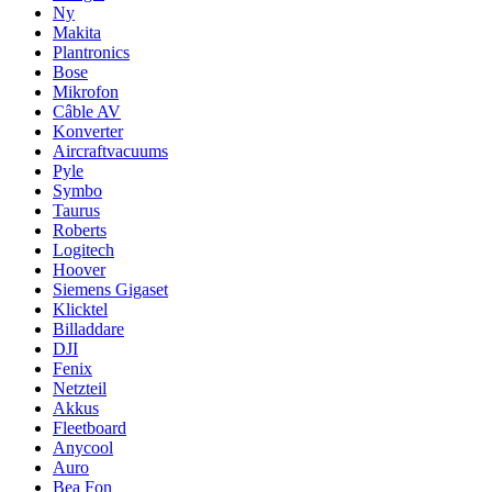
Ny
Makita
Plantronics
Bose
Mikrofon
Câble AV
Konverter
Aircraftvacuums
Pyle
Symbo
Taurus
Roberts
Logitech
Hoover
Siemens Gigaset
Klicktel
Billaddare
DJI
Fenix
Netzteil
Akkus
Fleetboard
Anycool
Auro
Bea Fon