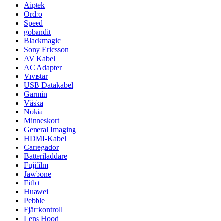
Aiptek
Ordro
Speed
gobandit
Blackmagic
Sony Ericsson
AV Kabel
AC Adapter
Vivistar
USB Datakabel
Garmin
Väska
Nokia
Minneskort
General Imaging
HDMI-Kabel
Carregador
Batteriladdare
Fujifilm
Jawbone
Fitbit
Huawei
Pebble
Fjärrkontroll
Lens Hood