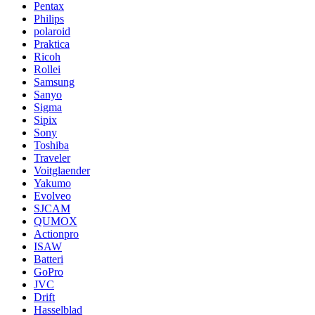
Pentax
Philips
polaroid
Praktica
Ricoh
Rollei
Samsung
Sanyo
Sigma
Sipix
Sony
Toshiba
Traveler
Voitglaender
Yakumo
Evolveo
SJCAM
QUMOX
Actionpro
ISAW
Batteri
GoPro
JVC
Drift
Hasselblad