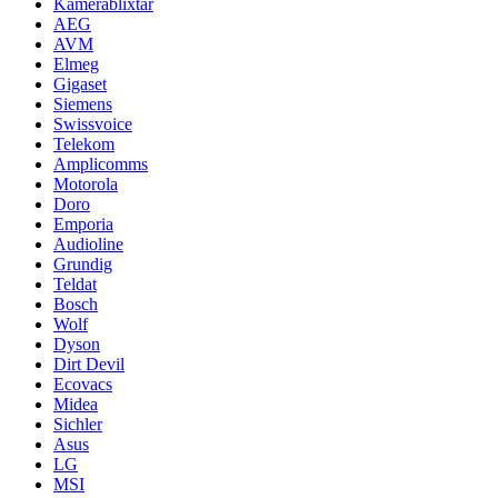
Kamerablixtar
AEG
AVM
Elmeg
Gigaset
Siemens
Swissvoice
Telekom
Amplicomms
Motorola
Doro
Emporia
Audioline
Grundig
Teldat
Bosch
Wolf
Dyson
Dirt Devil
Ecovacs
Midea
Sichler
Asus
LG
MSI