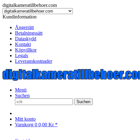
digitalkameratillbehoer.com
Kundinformation
Ångerrätt
Betalningssätt
Dataskydd
Kontakt
Köpvillkor
Legals
Leveranskostnader
Menü
Suchen
Suchen
Mitt konto
Varukorg
0
0,00 Kr *