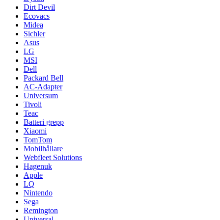
Dirt Devil
Ecovacs
Midea
Sichler
Asus
LG
MSI
Dell
Packard Bell
AC-Adapter
Universum
Tivoli
Teac
Batteri grepp
Xiaomi
TomTom
Mobilhållare
Webfleet Solutions
Hagenuk
Apple
LQ
Nintendo
Sega
Remington
Universal