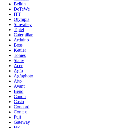
Belkin
DeTeWe
ITT
Olympia
Simvalley
Tiptel
Caterpillar
Arduino
Boss
Kettler
Tonies
Stativ
Acer
Agfa
Agfaphoto
Aito
Avant
Benq
Canon
Casio
Concord
Contax
Fuji
Gateway
HP