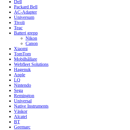
Dell
Packard Bell
AC-Adapter
Universum
Tivoli
Teac
Batteri grepp
Nikon
Canon
Xiaomi
TomTom
Mobilhållare
Webfleet Solutions
Hagenuk
Apple
LQ
Nintendo
Sega
Remington
Universal
Native Instruments
Väskor
Alcatel
BT
Geemarc