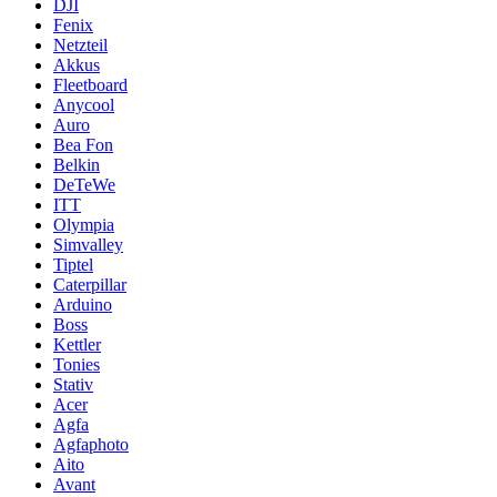
DJI
Fenix
Netzteil
Akkus
Fleetboard
Anycool
Auro
Bea Fon
Belkin
DeTeWe
ITT
Olympia
Simvalley
Tiptel
Caterpillar
Arduino
Boss
Kettler
Tonies
Stativ
Acer
Agfa
Agfaphoto
Aito
Avant