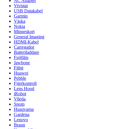
AC Adapter
Vivistar
USB Datakabel
Garmin
Väska
Nokia
Minneskort
General Imaging
HDMI-Kabel
Carregador
Batteriladdare
Fujifilm
Jawbone
Fitbit
Huawei
Pebble
Fjärrkontroll
Lens Hood
iRobot
Vileda
Snom
Husqvarna
Gardena
Lenovo
Braun