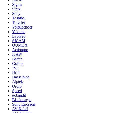
Sigma
Sipix
Sony
Toshiba
Traveler
Voitglaender
Yakumo
Evolveo
SJCAM
QUMOX
Actionpro
ISAW
Batteri
GoPro
JVC
Drift
Hasselblad
Aiptek
Ordro
Speed
gobandit
Blackmagic
Sony Ericsson
AV Kabel