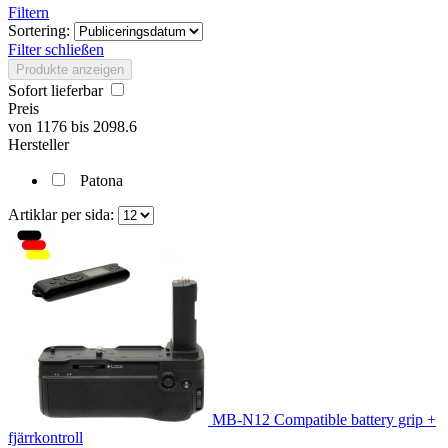
Filtern
Sortering:
Filter schließen
Produkte anzeigen
Sofort lieferbar
Preis
von
1176
bis
2098.6
Hersteller
Patona
Artiklar per sida:
MB-N12 Compatible battery grip +
fjärrkontroll