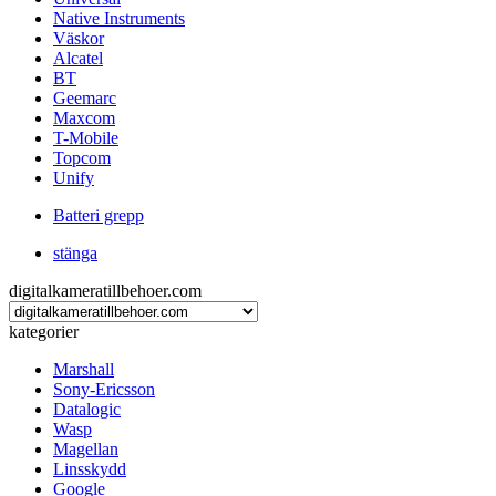
Native Instruments
Väskor
Alcatel
BT
Geemarc
Maxcom
T-Mobile
Topcom
Unify
Batteri grepp
stänga
digitalkameratillbehoer.com
kategorier
Marshall
Sony-Ericsson
Datalogic
Wasp
Magellan
Linsskydd
Google