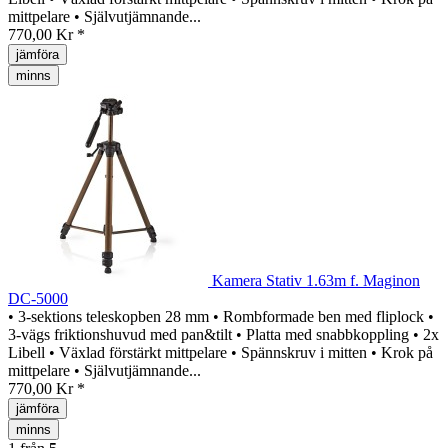
mittpelare • Självutjämnande...
770,00 Kr *
jämföra
minns
Kamera Stativ 1.63m f. Maginon
DC-5000
• 3-sektions teleskopben 28 mm • Rombformade ben med fliplock •
3-vägs friktionshuvud med pan&tilt • Platta med snabbkoppling • 2x
Libell • Växlad förstärkt mittpelare • Spännskruv i mitten • Krok på
mittpelare • Självutjämnande...
770,00 Kr *
jämföra
minns