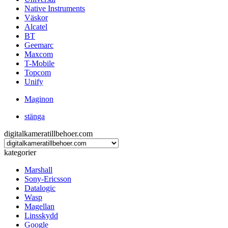
Native Instruments
Väskor
Alcatel
BT
Geemarc
Maxcom
T-Mobile
Topcom
Unify
Maginon
stänga
digitalkameratillbehoer.com
kategorier
Marshall
Sony-Ericsson
Datalogic
Wasp
Magellan
Linsskydd
Google