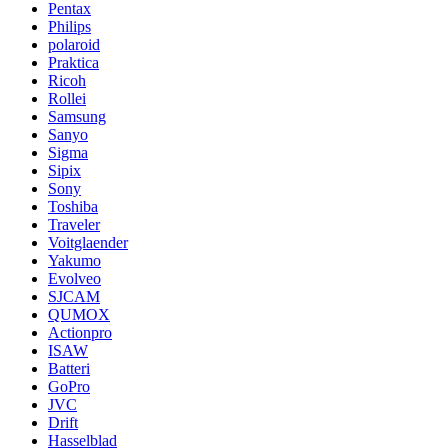
Pentax
Philips
polaroid
Praktica
Ricoh
Rollei
Samsung
Sanyo
Sigma
Sipix
Sony
Toshiba
Traveler
Voitglaender
Yakumo
Evolveo
SJCAM
QUMOX
Actionpro
ISAW
Batteri
GoPro
JVC
Drift
Hasselblad