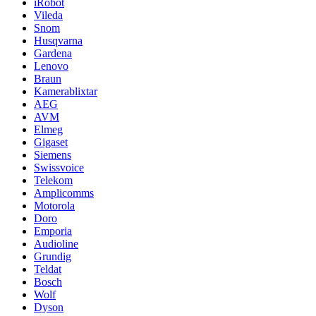
iRobot
Vileda
Snom
Husqvarna
Gardena
Lenovo
Braun
Kamerablixtar
AEG
AVM
Elmeg
Gigaset
Siemens
Swissvoice
Telekom
Amplicomms
Motorola
Doro
Emporia
Audioline
Grundig
Teldat
Bosch
Wolf
Dyson