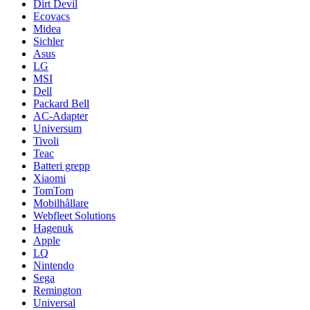
Dirt Devil
Ecovacs
Midea
Sichler
Asus
LG
MSI
Dell
Packard Bell
AC-Adapter
Universum
Tivoli
Teac
Batteri grepp
Xiaomi
TomTom
Mobilhållare
Webfleet Solutions
Hagenuk
Apple
LQ
Nintendo
Sega
Remington
Universal