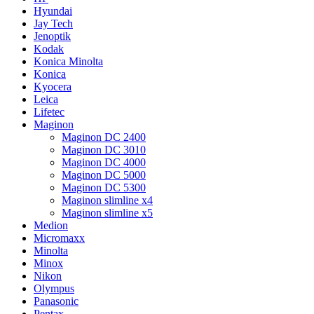
Hyundai
Jay Tech
Jenoptik
Kodak
Konica Minolta
Konica
Kyocera
Leica
Lifetec
Maginon
Maginon DC 2400
Maginon DC 3010
Maginon DC 4000
Maginon DC 5000
Maginon DC 5300
Maginon slimline x4
Maginon slimline x5
Medion
Micromaxx
Minolta
Minox
Nikon
Olympus
Panasonic
Pentax