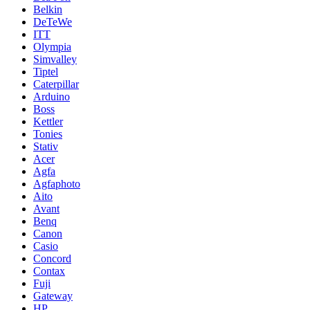
Belkin
DeTeWe
ITT
Olympia
Simvalley
Tiptel
Caterpillar
Arduino
Boss
Kettler
Tonies
Stativ
Acer
Agfa
Agfaphoto
Aito
Avant
Benq
Canon
Casio
Concord
Contax
Fuji
Gateway
HP