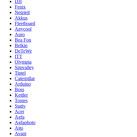
DJI
Fenix
Netzteil
Akkus
Fleetboard
Anycool
Auro
Bea Fon
Belkin
DeTeWe
ITT
Olympia
Simvalley
Tiptel
Caterpillar
Arduino
Boss
Kettler
Tonies
Stativ
Acer
Agfa
Agfaphoto
Aito
Avant