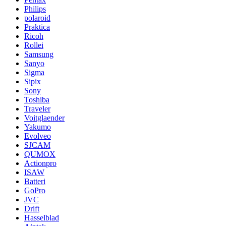
Philips
polaroid
Praktica
Ricoh
Rollei
Samsung
Sanyo
Sigma
Sipix
Sony
Toshiba
Traveler
Voitglaender
Yakumo
Evolveo
SJCAM
QUMOX
Actionpro
ISAW
Batteri
GoPro
JVC
Drift
Hasselblad