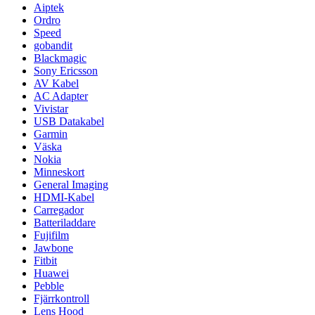
Aiptek
Ordro
Speed
gobandit
Blackmagic
Sony Ericsson
AV Kabel
AC Adapter
Vivistar
USB Datakabel
Garmin
Väska
Nokia
Minneskort
General Imaging
HDMI-Kabel
Carregador
Batteriladdare
Fujifilm
Jawbone
Fitbit
Huawei
Pebble
Fjärrkontroll
Lens Hood