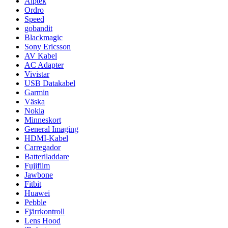
Aiptek
Ordro
Speed
gobandit
Blackmagic
Sony Ericsson
AV Kabel
AC Adapter
Vivistar
USB Datakabel
Garmin
Väska
Nokia
Minneskort
General Imaging
HDMI-Kabel
Carregador
Batteriladdare
Fujifilm
Jawbone
Fitbit
Huawei
Pebble
Fjärrkontroll
Lens Hood