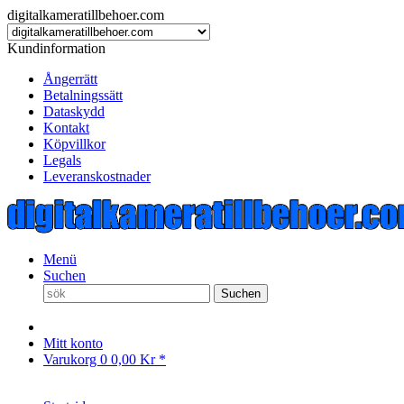
digitalkameratillbehoer.com
Kundinformation
Ångerrätt
Betalningssätt
Dataskydd
Kontakt
Köpvillkor
Legals
Leveranskostnader
Menü
Suchen
Suchen
Mitt konto
Varukorg
0
0,00 Kr *