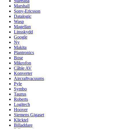
Startsida
Marshall
Sony-Ericsson
Datalogic
Wasp
Magellan
Linsskydd
Google
Ny
Makita
Plantronics
Bose
Mikrofon
Câble AV
Konverter
Aircraftvacuums
Pyle
Symbo
Taurus
Roberts
Logitech
Hoover
Siemens Gigaset
Klicktel
Billaddare