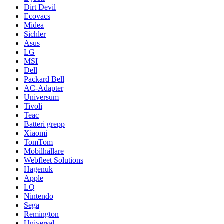
Dirt Devil
Ecovacs
Midea
Sichler
Asus
LG
MSI
Dell
Packard Bell
AC-Adapter
Universum
Tivoli
Teac
Batteri grepp
Xiaomi
TomTom
Mobilhållare
Webfleet Solutions
Hagenuk
Apple
LQ
Nintendo
Sega
Remington
Universal