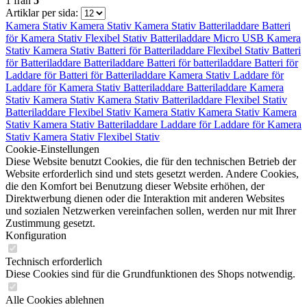
1
från
5
Artiklar per sida:
Kamera Stativ
Kamera Stativ
Kamera Stativ
Batteriladdare
Batteri
för
Kamera Stativ
Flexibel Stativ
Batteriladdare
Micro USB
Kamera
Stativ
Kamera Stativ
Batteri för
Batteriladdare
Flexibel Stativ
Batteri
för
Batteriladdare
Batteriladdare
Batteri för
batteriladdare
Batteri för
Laddare för
Batteri för
Batteriladdare
Kamera Stativ
Laddare för
Laddare för
Kamera Stativ
Batteriladdare
Batteriladdare
Kamera
Stativ
Kamera Stativ
Kamera Stativ
Batteriladdare
Flexibel Stativ
Batteriladdare
Flexibel Stativ
Kamera Stativ
Kamera Stativ
Kamera
Stativ
Kamera Stativ
Batteriladdare
Laddare för
Laddare för
Kamera
Stativ
Kamera Stativ
Flexibel Stativ
Cookie-Einstellungen
Diese Website benutzt Cookies, die für den technischen Betrieb der
Website erforderlich sind und stets gesetzt werden. Andere Cookies,
die den Komfort bei Benutzung dieser Website erhöhen, der
Direktwerbung dienen oder die Interaktion mit anderen Websites
und sozialen Netzwerken vereinfachen sollen, werden nur mit Ihrer
Zustimmung gesetzt.
Konfiguration
Technisch erforderlich
Diese Cookies sind für die Grundfunktionen des Shops notwendig.
Alle Cookies ablehnen