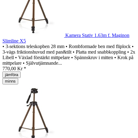
Kamera Stativ 1.63m f. Maginon
Slimline X5
• 3-sektions teleskopben 28 mm • Rombformade ben med fliplock •
3-vägs friktionshuvud med pan&tilt • Platta med snabbkoppling • 2x
Libell • Växlad förstärkt mittpelare • Spännskruv i mitten • Krok på
mittpelare • Självutjämnande...
770,00 Kr *
jämföra
minns