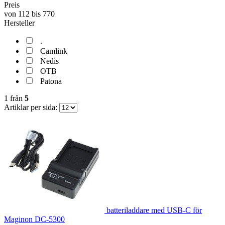
Preis
von
112
bis
770
Hersteller
.
Camlink
Nedis
OTB
Patona
1
från
5
Artiklar per sida:
batteriladdare med USB-C för
Maginon DC-5300