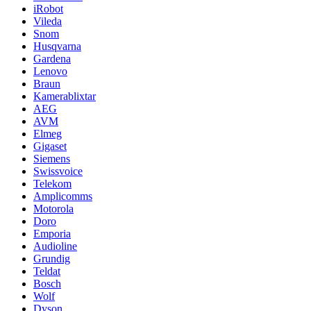
iRobot
Vileda
Snom
Husqvarna
Gardena
Lenovo
Braun
Kamerablixtar
AEG
AVM
Elmeg
Gigaset
Siemens
Swissvoice
Telekom
Amplicomms
Motorola
Doro
Emporia
Audioline
Grundig
Teldat
Bosch
Wolf
Dyson