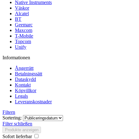
Native Instruments
Väskor
Alcatel
BT
Geemarc
Maxcom
T-Mobile
Topcom
Unify
Informationen
Ångerrätt
Betalningssätt
Dataskydd
Kontakt
Köpvillkor
Legals
Leveranskostnader
Filtern
Sortering:
Filter schließen
Produkte anzeigen
Sofort lieferbar