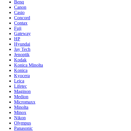
Benq
Canon
Casio
Concord
Contax
Fuji
Gateway
HP
Hyundai
Jay Tech
Jenoptik
Kodak
Konica Minolta
Konica
Kyocera
Leica
Lifetec
Maginon
Medion
Micromaxx
Minolta
Minox
Nikon
Olympus
Panasonic