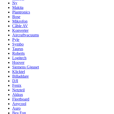
Ny
Makita
Plantronics
Bose
Mikrofon
Câble AV
Konverter
Aircraftvacuums
Pyle
Symbo
Taurus
Roberts
Logitech
Hoover
Siemens Gigaset
Klicktel
Billaddare
DJI
Fenix
Netzteil
Akkus
Fleetboard
Anycool
Auro
Bea Fon