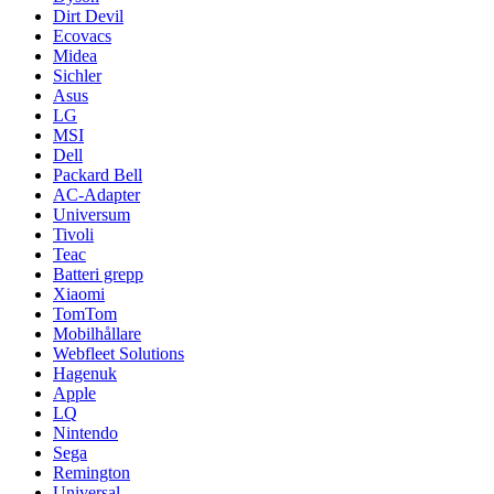
Dirt Devil
Ecovacs
Midea
Sichler
Asus
LG
MSI
Dell
Packard Bell
AC-Adapter
Universum
Tivoli
Teac
Batteri grepp
Xiaomi
TomTom
Mobilhållare
Webfleet Solutions
Hagenuk
Apple
LQ
Nintendo
Sega
Remington
Universal