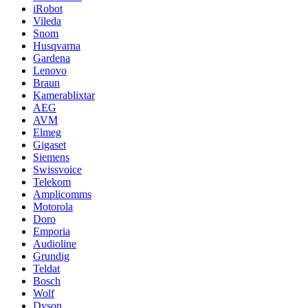
iRobot
Vileda
Snom
Husqvarna
Gardena
Lenovo
Braun
Kamerablixtar
AEG
AVM
Elmeg
Gigaset
Siemens
Swissvoice
Telekom
Amplicomms
Motorola
Doro
Emporia
Audioline
Grundig
Teldat
Bosch
Wolf
Dyson