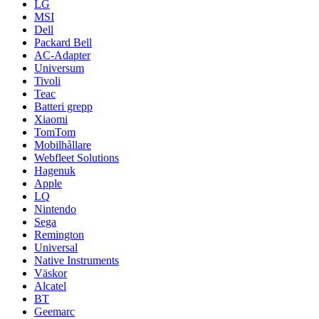
LG
MSI
Dell
Packard Bell
AC-Adapter
Universum
Tivoli
Teac
Batteri grepp
Xiaomi
TomTom
Mobilhållare
Webfleet Solutions
Hagenuk
Apple
LQ
Nintendo
Sega
Remington
Universal
Native Instruments
Väskor
Alcatel
BT
Geemarc