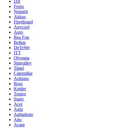
DJI
Fenix
Netzteil
Akkus
Fleetboard
Anycool
Auro
Bea Fon
Belkin
DeTeWe
ITT
Olympia
Simvalley
Tiptel
Caterpillar
Arduino
Boss
Kettler
Tonies
Stativ
Acer
Agfa
Agfaphoto
Aito
Avant