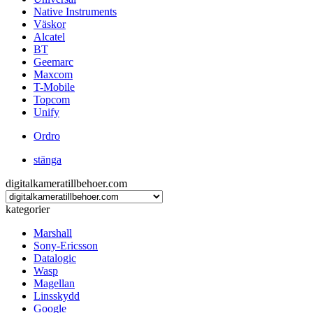
Native Instruments
Väskor
Alcatel
BT
Geemarc
Maxcom
T-Mobile
Topcom
Unify
Ordro
stänga
digitalkameratillbehoer.com
kategorier
Marshall
Sony-Ericsson
Datalogic
Wasp
Magellan
Linsskydd
Google