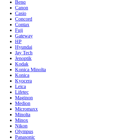
Benq
Canon
Casio
Concord
Contax
Fuji
Gateway
HP
Hyundai
Jay Tech
Jenoptik
Kodak
Konica Minolta
Konica
Kyocera
Leica
Lifetec
Maginon
Medion
Micromaxx
Minolta
Minox
Nikon
Olympus
Panasonic