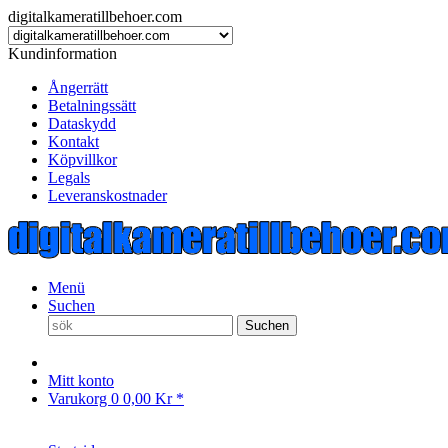
digitalkameratillbehoer.com
Kundinformation
Ångerrätt
Betalningssätt
Dataskydd
Kontakt
Köpvillkor
Legals
Leveranskostnader
Menü
Suchen
Suchen
Mitt konto
Varukorg
0
0,00 Kr *