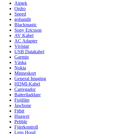
Aiptek
Ordro
Speed
gobandit
Blackmagic
Sony Ericsson
AV Kabel
AC Adapter
Vivistar
USB Datakabel
Garmin
Väska
Nokia
Minneskort
General Imaging
HDMI-Kabel
Carregador
Batteriladdare
Fujifilm
Jawbone
Fitbit
Huawei
Pebble
Fjärrkontroll
Lens Hood