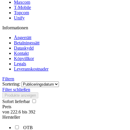
Maxcom
T-Mobile
Topcom
Unify
Informationen
Ångerrätt
Betalningssätt
Dataskydd
Kontakt
Köpvillkor
Legals
Leveranskostnader
Filtern
Sortering:
Filter schließen
Produkte anzeigen
Sofort lieferbar
Preis
von
222.6
bis
392
Hersteller
OTB