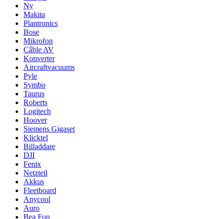
Ny
Makita
Plantronics
Bose
Mikrofon
Câble AV
Konverter
Aircraftvacuums
Pyle
Symbo
Taurus
Roberts
Logitech
Hoover
Siemens Gigaset
Klicktel
Billaddare
DJI
Fenix
Netzteil
Akkus
Fleetboard
Anycool
Auro
Bea Fon