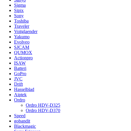
Sigma
Sipix
Sony
Toshiba
Traveler
Voitglaender
Yakumo
Evolveo
SJCAM
QUMOX
Actionpro
ISAW
Batteri
GoPro
JVC
Drift
Hasselblad
Aiptek
Ordro
Ordro HDV-D325
Ordro HDV-D370
Speed
gobandit
Blackmagic