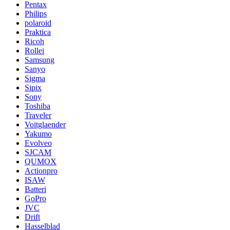
Pentax
Philips
polaroid
Praktica
Ricoh
Rollei
Samsung
Sanyo
Sigma
Sipix
Sony
Toshiba
Traveler
Voitglaender
Yakumo
Evolveo
SJCAM
QUMOX
Actionpro
ISAW
Batteri
GoPro
JVC
Drift
Hasselblad