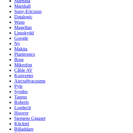
Startsida
Marshall
Sony-Ericsson
Datalogic
Wasp
Magellan
Linsskydd
Google
Ny
Makita
Plantronics
Bose
Mikrofon
Câble AV
Konverter
Aircraftvacuums
Pyle
Symbo
Taurus
Roberts
Logitech
Hoover
Siemens Gigaset
Klicktel
Billaddare