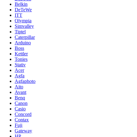
Belkin
DeTeWe
ITT
Olympia
Simvalley
Tiptel
Caterpillar
Arduino
Boss
Kettler
Tonies
Stativ
Acer
Agfa
Agfaphoto
Aito
Avant
Benq
Canon
Casio
Concord
Contax
Fuji
Gateway
HP