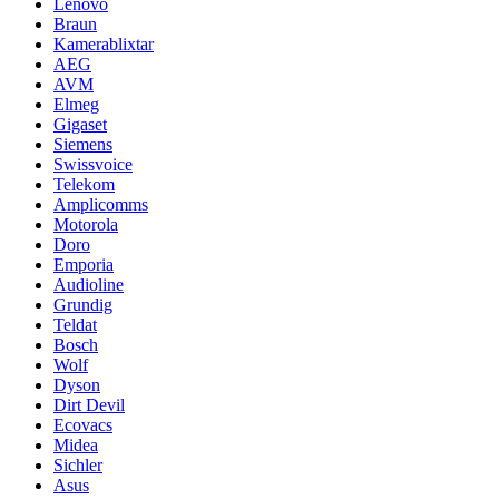
Lenovo
Braun
Kamerablixtar
AEG
AVM
Elmeg
Gigaset
Siemens
Swissvoice
Telekom
Amplicomms
Motorola
Doro
Emporia
Audioline
Grundig
Teldat
Bosch
Wolf
Dyson
Dirt Devil
Ecovacs
Midea
Sichler
Asus