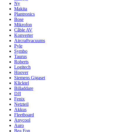
Ny
Makita
Plantronics
Bose
Mikrofon
Câble AV
Konverter
Aircraftvacuums
Pyle
Symbo
Taurus
Roberts
Logitech
Hoover
Siemens Gigaset
Klicktel
Billaddare
DJI
Fenix
Netzteil
Akkus
Fleetboard
Anycool
Auro
Bea Fon