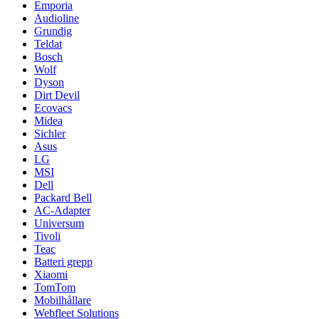
Emporia
Audioline
Grundig
Teldat
Bosch
Wolf
Dyson
Dirt Devil
Ecovacs
Midea
Sichler
Asus
LG
MSI
Dell
Packard Bell
AC-Adapter
Universum
Tivoli
Teac
Batteri grepp
Xiaomi
TomTom
Mobilhållare
Webfleet Solutions