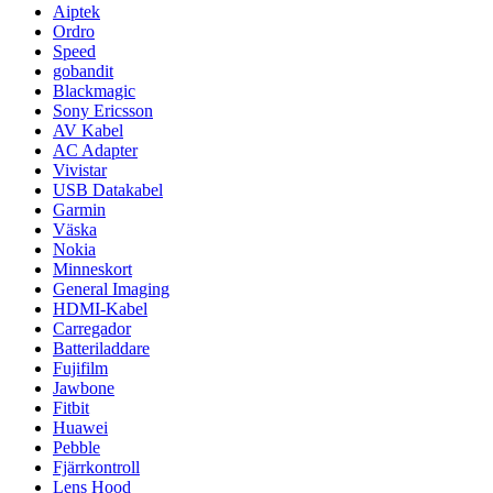
Aiptek
Ordro
Speed
gobandit
Blackmagic
Sony Ericsson
AV Kabel
AC Adapter
Vivistar
USB Datakabel
Garmin
Väska
Nokia
Minneskort
General Imaging
HDMI-Kabel
Carregador
Batteriladdare
Fujifilm
Jawbone
Fitbit
Huawei
Pebble
Fjärrkontroll
Lens Hood