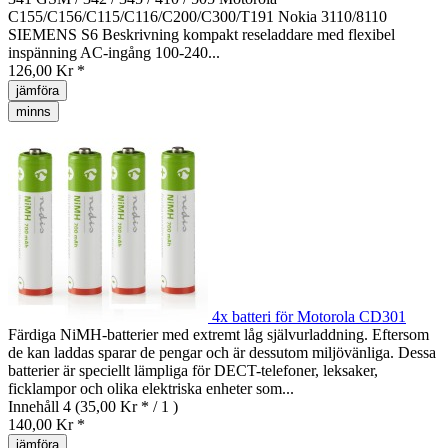
C155/C156/C115/C116/C200/C300/T191 Nokia 3110/8110
SIEMENS S6 Beskrivning kompakt reseladdare med flexibel
inspänning AC-ingång 100-240...
126,00 Kr *
jämföra
minns
4x batteri för Motorola CD301
Färdiga NiMH-batterier med extremt låg självurladdning. Eftersom
de kan laddas sparar de pengar och är dessutom miljövänliga. Dessa
batterier är speciellt lämpliga för DECT-telefoner, leksaker,
ficklampor och olika elektriska enheter som...
Innehåll
4
(35,00 Kr * / 1 )
140,00 Kr *
jämföra