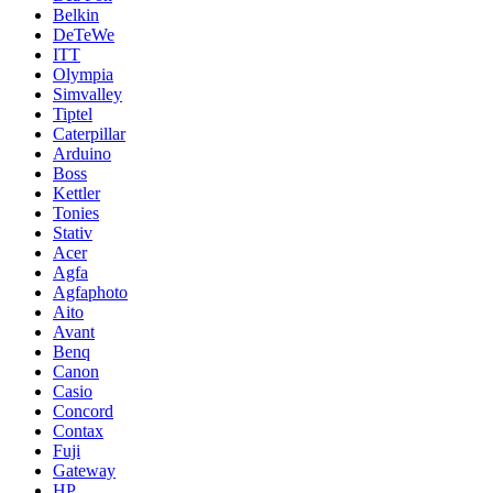
Belkin
DeTeWe
ITT
Olympia
Simvalley
Tiptel
Caterpillar
Arduino
Boss
Kettler
Tonies
Stativ
Acer
Agfa
Agfaphoto
Aito
Avant
Benq
Canon
Casio
Concord
Contax
Fuji
Gateway
HP