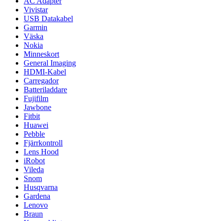
AC Adapter
Vivistar
USB Datakabel
Garmin
Väska
Nokia
Minneskort
General Imaging
HDMI-Kabel
Carregador
Batteriladdare
Fujifilm
Jawbone
Fitbit
Huawei
Pebble
Fjärrkontroll
Lens Hood
iRobot
Vileda
Snom
Husqvarna
Gardena
Lenovo
Braun