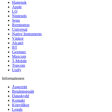
Hagenuk
Apple
LQ
Nintendo
Sega
Remington
Universal
Native Instruments
Väskor
Alcatel
BT
Geemarc
Maxcom
T-Mobile
Topcom
Unify
Informationen
Ångerrätt
Betalningssätt
Dataskydd
Kontakt
Köpvillkor
Legals