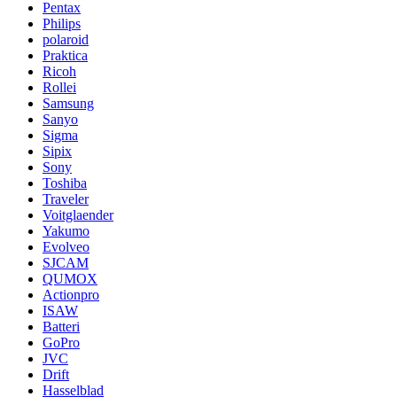
Pentax
Philips
polaroid
Praktica
Ricoh
Rollei
Samsung
Sanyo
Sigma
Sipix
Sony
Toshiba
Traveler
Voitglaender
Yakumo
Evolveo
SJCAM
QUMOX
Actionpro
ISAW
Batteri
GoPro
JVC
Drift
Hasselblad