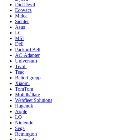
Dirt Devil
Ecovacs
Midea
Sichler
Asus
LG
MSI
Dell
Packard Bell
AC-Adapter
Universum
Tivoli
Teac
Batteri grepp
Xiaomi
TomTom
Mobilhållare
Webfleet Solutions
Hagenuk
Apple
LQ
Nintendo
Sega
Remington
Universal