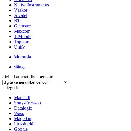
Native Instruments
Väskor
Alcatel
BT
Geemarc
Maxcom
T-Mobile
Topcom
Unify
Motorola
stänga
digitalkameratillbehoer.com
kategorier
Marshall
Sony-Ericsson
Datalogic
Wasp
Magellan
Linsskydd
Google