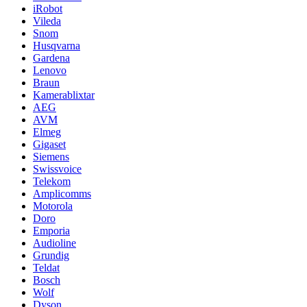
iRobot
Vileda
Snom
Husqvarna
Gardena
Lenovo
Braun
Kamerablixtar
AEG
AVM
Elmeg
Gigaset
Siemens
Swissvoice
Telekom
Amplicomms
Motorola
Doro
Emporia
Audioline
Grundig
Teldat
Bosch
Wolf
Dyson