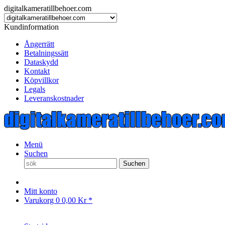
digitalkameratillbehoer.com
Kundinformation
Ångerrätt
Betalningssätt
Dataskydd
Kontakt
Köpvillkor
Legals
Leveranskostnader
Menü
Suchen
Suchen
Mitt konto
Varukorg
0
0,00 Kr *