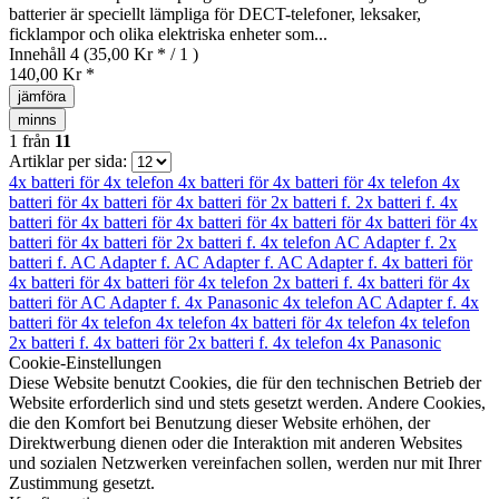
batterier är speciellt lämpliga för DECT-telefoner, leksaker,
ficklampor och olika elektriska enheter som...
Innehåll
4
(35,00 Kr * / 1 )
140,00 Kr *
jämföra
minns
1
från
11
Artiklar per sida:
4x batteri för
4x telefon
4x batteri för
4x batteri för
4x telefon
4x
batteri för
4x batteri för
4x batteri för
2x batteri f.
2x batteri f.
4x
batteri för
4x batteri för
4x batteri för
4x batteri för
4x batteri för
4x
batteri för
4x batteri för
2x batteri f.
4x telefon
AC Adapter f.
2x
batteri f.
AC Adapter f.
AC Adapter f.
AC Adapter f.
4x batteri för
4x batteri för
4x batteri för
4x telefon
2x batteri f.
4x batteri för
4x
batteri för
AC Adapter f.
4x Panasonic
4x telefon
AC Adapter f.
4x
batteri för
4x telefon
4x telefon
4x batteri för
4x telefon
4x telefon
2x batteri f.
4x batteri för
2x batteri f.
4x telefon
4x Panasonic
Cookie-Einstellungen
Diese Website benutzt Cookies, die für den technischen Betrieb der
Website erforderlich sind und stets gesetzt werden. Andere Cookies,
die den Komfort bei Benutzung dieser Website erhöhen, der
Direktwerbung dienen oder die Interaktion mit anderen Websites
und sozialen Netzwerken vereinfachen sollen, werden nur mit Ihrer
Zustimmung gesetzt.