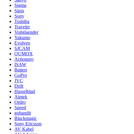
Sigma
Sipix
Sony
Toshiba
Traveler
Voitglaender
Yakumo
Evolveo
SJCAM
QUMOX
Actionpro
ISAW
Batteri
GoPro
JVC
Drift
Hasselblad
Aiptek
Ordro
Speed
gobandit
Blackmagic
Sony Ericsson
AV Kabel