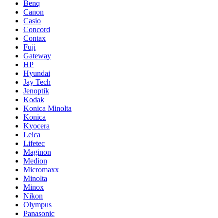
Benq
Canon
Casio
Concord
Contax
Fuji
Gateway
HP
Hyundai
Jay Tech
Jenoptik
Kodak
Konica Minolta
Konica
Kyocera
Leica
Lifetec
Maginon
Medion
Micromaxx
Minolta
Minox
Nikon
Olympus
Panasonic