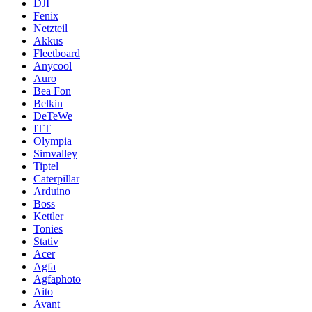
DJI
Fenix
Netzteil
Akkus
Fleetboard
Anycool
Auro
Bea Fon
Belkin
DeTeWe
ITT
Olympia
Simvalley
Tiptel
Caterpillar
Arduino
Boss
Kettler
Tonies
Stativ
Acer
Agfa
Agfaphoto
Aito
Avant