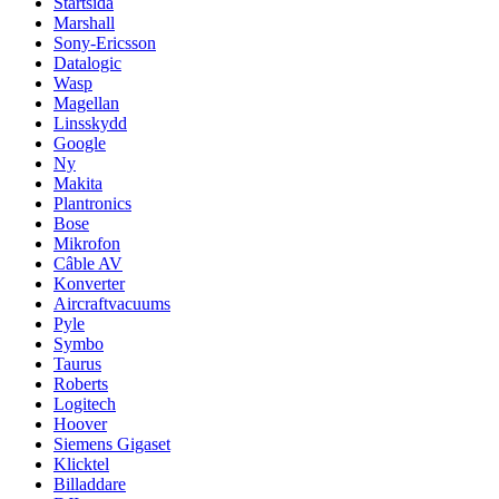
Startsida
Marshall
Sony-Ericsson
Datalogic
Wasp
Magellan
Linsskydd
Google
Ny
Makita
Plantronics
Bose
Mikrofon
Câble AV
Konverter
Aircraftvacuums
Pyle
Symbo
Taurus
Roberts
Logitech
Hoover
Siemens Gigaset
Klicktel
Billaddare