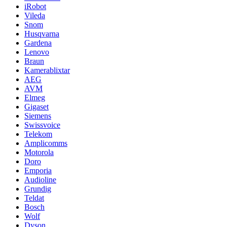
iRobot
Vileda
Snom
Husqvarna
Gardena
Lenovo
Braun
Kamerablixtar
AEG
AVM
Elmeg
Gigaset
Siemens
Swissvoice
Telekom
Amplicomms
Motorola
Doro
Emporia
Audioline
Grundig
Teldat
Bosch
Wolf
Dyson