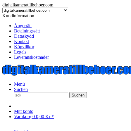
digitalkameratillbehoer.com
Kundinformation
Ångerrätt
Betalningssätt
Dataskydd
Kontakt
Köpvillkor
Legals
Leveranskostnader
Menü
Suchen
Suchen
Mitt konto
Varukorg
0
0,00 Kr *