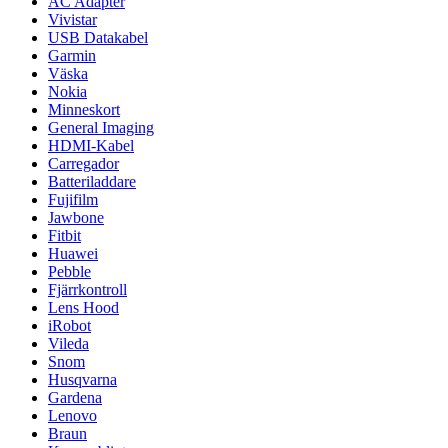
AC Adapter
Vivistar
USB Datakabel
Garmin
Väska
Nokia
Minneskort
General Imaging
HDMI-Kabel
Carregador
Batteriladdare
Fujifilm
Jawbone
Fitbit
Huawei
Pebble
Fjärrkontroll
Lens Hood
iRobot
Vileda
Snom
Husqvarna
Gardena
Lenovo
Braun