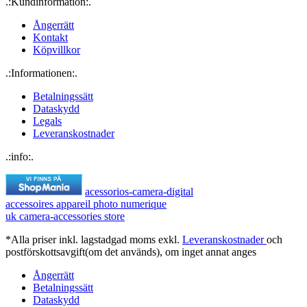
.:Kundinformation:.
Ångerrätt
Kontakt
Köpvillkor
.:Informationen:.
Betalningssätt
Dataskydd
Legals
Leveranskostnader
.:info:.
acessorios-camera-digital
accessoires appareil photo numerique
uk camera-accessories store
*Alla priser inkl. lagstadgad moms exkl.
Leveranskostnader
och
postförskottsavgift(om det används), om inget annat anges
Ångerrätt
Betalningssätt
Dataskydd