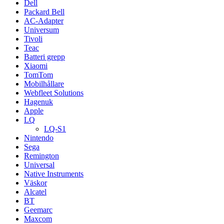
Dell
Packard Bell
AC-Adapter
Universum
Tivoli
Teac
Batteri grepp
Xiaomi
TomTom
Mobilhållare
Webfleet Solutions
Hagenuk
Apple
LQ
LQ-S1
Nintendo
Sega
Remington
Universal
Native Instruments
Väskor
Alcatel
BT
Geemarc
Maxcom