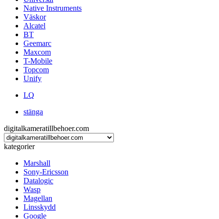
Native Instruments
Väskor
Alcatel
BT
Geemarc
Maxcom
T-Mobile
Topcom
Unify
LQ
stänga
digitalkameratillbehoer.com
kategorier
Marshall
Sony-Ericsson
Datalogic
Wasp
Magellan
Linsskydd
Google