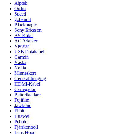
Aiptek
Ordro
Speed
gobandit
Blackmagic
Sony Ericsson
AV Kabel
AC Adapter
Vivistar
USB Datakabel
Garmin
Väska
Nokia
Minneskort
General Imaging
HDMI-Kabel
Carregador
Batteriladdare
Fujifilm
Jawbone
Fitbit
Huawei
Pebble
Fjärrkontroll
Lens Hood