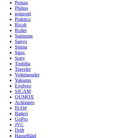
Pentax
Philips
polaroid
Praktica
Ricoh
Rollei
Samsung
Sanyo
Sigma
Sipix
Sony
Toshiba
Traveler
Voitglaender
Yakumo
Evolveo
SJCAM
QUMOX
Actionpro
ISAW
Batteri
GoPro
JVC
Drift
Hasselblad