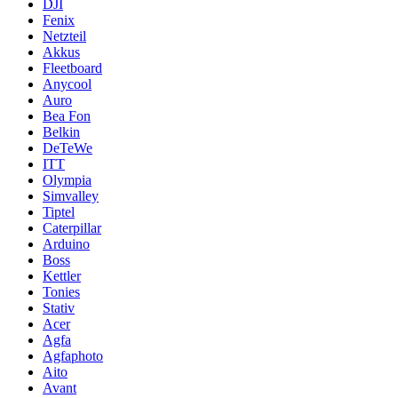
DJI
Fenix
Netzteil
Akkus
Fleetboard
Anycool
Auro
Bea Fon
Belkin
DeTeWe
ITT
Olympia
Simvalley
Tiptel
Caterpillar
Arduino
Boss
Kettler
Tonies
Stativ
Acer
Agfa
Agfaphoto
Aito
Avant