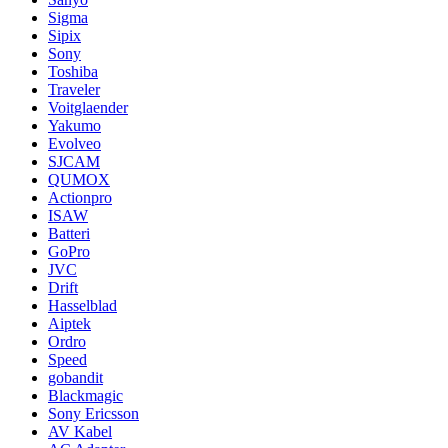
Sigma
Sipix
Sony
Toshiba
Traveler
Voitglaender
Yakumo
Evolveo
SJCAM
QUMOX
Actionpro
ISAW
Batteri
GoPro
JVC
Drift
Hasselblad
Aiptek
Ordro
Speed
gobandit
Blackmagic
Sony Ericsson
AV Kabel