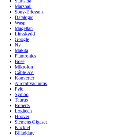
Startsida
Marshall
Sony-Ericsson
Datalogic
Wasp
Magellan
Linsskydd
Google
Ny
Makita
Plantronics
Bose
Mikrofon
Câble AV
Konverter
Aircraftvacuums
Pyle
Symbo
Taurus
Roberts
Logitech
Hoover
Siemens Gigaset
Klicktel
Billaddare