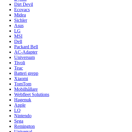
Dirt Devil
Ecovacs
Midea
Sichler
Asus
LG
MSI
Dell
Packard Bell
AC-Adapter
Universum
Tivoli
Teac
Batteri grepp
Xiaomi
TomTom
Mobilhållare
Webfleet Solutions
Hagenuk
Apple
LQ
Nintendo
Sega
Remington
Universal