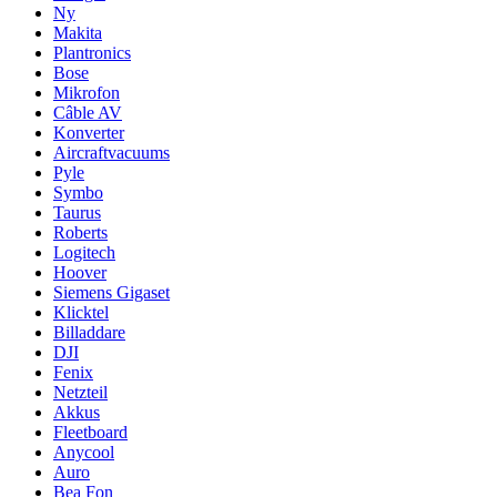
Ny
Makita
Plantronics
Bose
Mikrofon
Câble AV
Konverter
Aircraftvacuums
Pyle
Symbo
Taurus
Roberts
Logitech
Hoover
Siemens Gigaset
Klicktel
Billaddare
DJI
Fenix
Netzteil
Akkus
Fleetboard
Anycool
Auro
Bea Fon