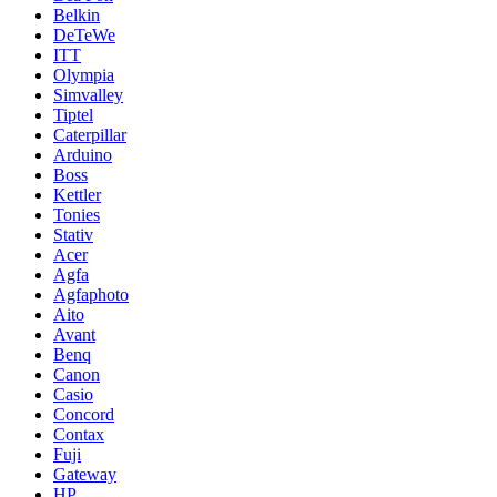
Belkin
DeTeWe
ITT
Olympia
Simvalley
Tiptel
Caterpillar
Arduino
Boss
Kettler
Tonies
Stativ
Acer
Agfa
Agfaphoto
Aito
Avant
Benq
Canon
Casio
Concord
Contax
Fuji
Gateway
HP