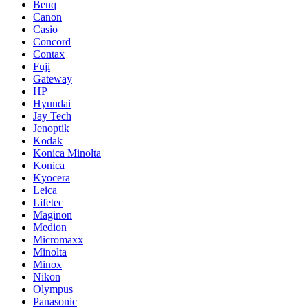
Benq
Canon
Casio
Concord
Contax
Fuji
Gateway
HP
Hyundai
Jay Tech
Jenoptik
Kodak
Konica Minolta
Konica
Kyocera
Leica
Lifetec
Maginon
Medion
Micromaxx
Minolta
Minox
Nikon
Olympus
Panasonic