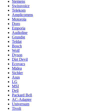
Siemens
Swissvoice
Telekom
Amplicomms
Motorola
Doro
Emporia
Audioline
Grundig
Teldat
Bosch
Wolf
Dyson
Dirt Devil
Ecovacs
Midea
Sichler
Asus
LG
MSI
Dell
Packard Bell
AC-Adapter
Universum
Tivoli