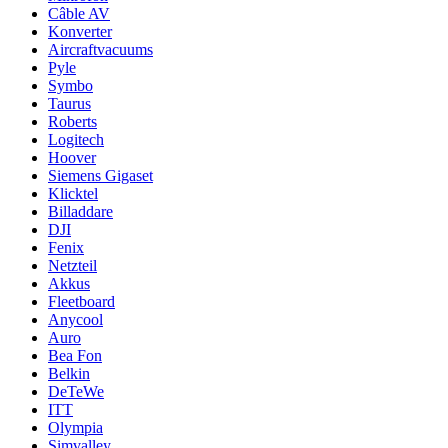
Câble AV
Konverter
Aircraftvacuums
Pyle
Symbo
Taurus
Roberts
Logitech
Hoover
Siemens Gigaset
Klicktel
Billaddare
DJI
Fenix
Netzteil
Akkus
Fleetboard
Anycool
Auro
Bea Fon
Belkin
DeTeWe
ITT
Olympia
Simvalley