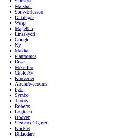
Startsida
Marshall
Sony-Ericsson
Datalogic
Wasp
Magellan
Linsskydd
Google
Ny
Makita
Plantronics
Bose
Mikrofon
Câble AV
Konverter
Aircraftvacuums
Pyle
Symbo
Taurus
Roberts
Logitech
Hoover
Siemens Gigaset
Klicktel
Billaddare