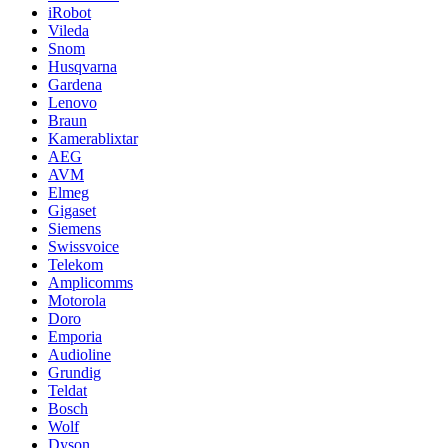
iRobot
Vileda
Snom
Husqvarna
Gardena
Lenovo
Braun
Kamerablixtar
AEG
AVM
Elmeg
Gigaset
Siemens
Swissvoice
Telekom
Amplicomms
Motorola
Doro
Emporia
Audioline
Grundig
Teldat
Bosch
Wolf
Dyson