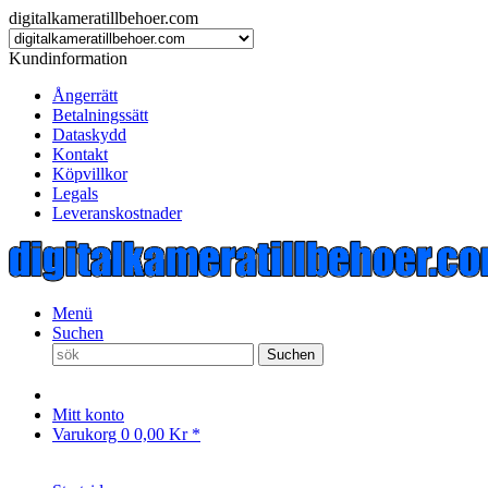
digitalkameratillbehoer.com
Kundinformation
Ångerrätt
Betalningssätt
Dataskydd
Kontakt
Köpvillkor
Legals
Leveranskostnader
Menü
Suchen
Suchen
Mitt konto
Varukorg
0
0,00 Kr *