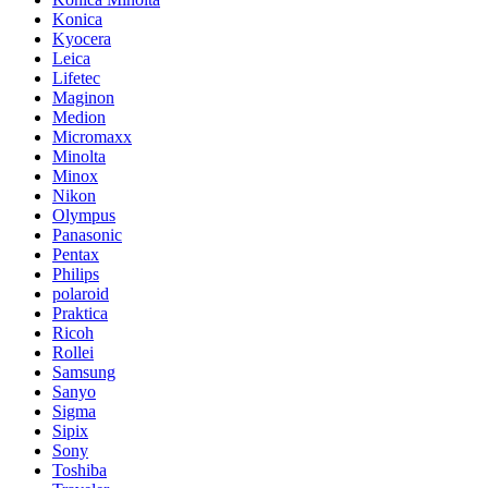
Konica
Kyocera
Leica
Lifetec
Maginon
Medion
Micromaxx
Minolta
Minox
Nikon
Olympus
Panasonic
Pentax
Philips
polaroid
Praktica
Ricoh
Rollei
Samsung
Sanyo
Sigma
Sipix
Sony
Toshiba