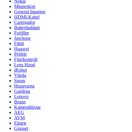
Nokia
Minneskort
General Imaging
HDMI-Kabel
Carregador
Batteriladdare
Fujifilm
Jawbone
Fitbit
Huawei
Pebble
Fjärrkontroll
Lens Hood
iRobot
Vileda
Snom
Husqvarna
Gardena
Lenovo
Braun
Kamerablixtar
AEG
AVM
Elmeg
Gigaset