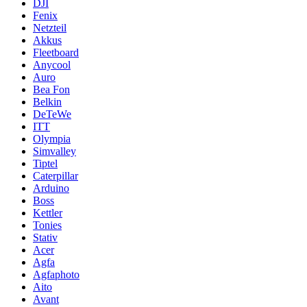
DJI
Fenix
Netzteil
Akkus
Fleetboard
Anycool
Auro
Bea Fon
Belkin
DeTeWe
ITT
Olympia
Simvalley
Tiptel
Caterpillar
Arduino
Boss
Kettler
Tonies
Stativ
Acer
Agfa
Agfaphoto
Aito
Avant