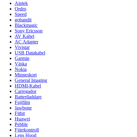
Aiptek
Ordro
Speed
gobandit
Blackmagic
Sony Ericsson
AV Kabel
AC Adapter
Vivistar
USB Datakabel
Garmin
Väska
Nokia
Minneskort
General Imaging
HDMI-Kabel
Carregador
Batteriladdare
Fujifilm
Jawbone
Fitbit
Huawei
Pebble
Fjärrkontroll
Lens Hood