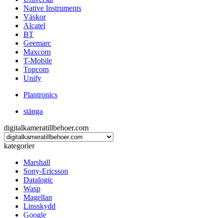
Native Instruments
Väskor
Alcatel
BT
Geemarc
Maxcom
T-Mobile
Topcom
Unify
Plantronics
stänga
digitalkameratillbehoer.com
kategorier
Marshall
Sony-Ericsson
Datalogic
Wasp
Magellan
Linsskydd
Google