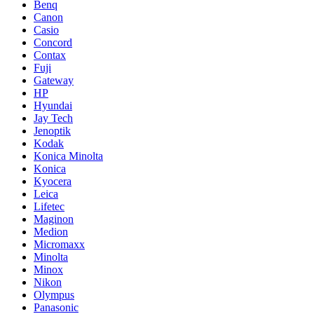
Benq
Canon
Casio
Concord
Contax
Fuji
Gateway
HP
Hyundai
Jay Tech
Jenoptik
Kodak
Konica Minolta
Konica
Kyocera
Leica
Lifetec
Maginon
Medion
Micromaxx
Minolta
Minox
Nikon
Olympus
Panasonic