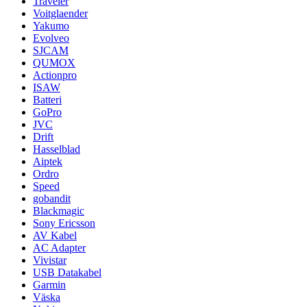
Traveler
Voitglaender
Yakumo
Evolveo
SJCAM
QUMOX
Actionpro
ISAW
Batteri
GoPro
JVC
Drift
Hasselblad
Aiptek
Ordro
Speed
gobandit
Blackmagic
Sony Ericsson
AV Kabel
AC Adapter
Vivistar
USB Datakabel
Garmin
Väska