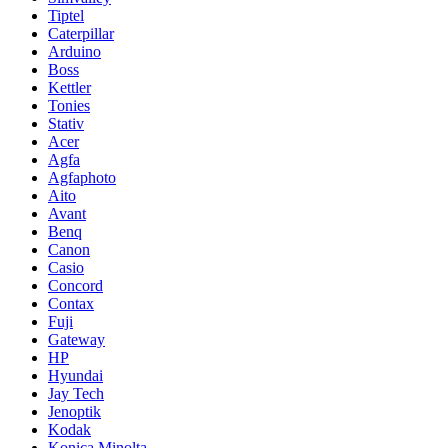
Tiptel
Caterpillar
Arduino
Boss
Kettler
Tonies
Stativ
Acer
Agfa
Agfaphoto
Aito
Avant
Benq
Canon
Casio
Concord
Contax
Fuji
Gateway
HP
Hyundai
Jay Tech
Jenoptik
Kodak
Konica Minolta