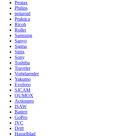
Pentax
Philips
polaroid
Praktica
Ricoh
Rollei
Samsung
Sanyo
Sigma
Sipix
Sony
Toshiba
Traveler
Voitglaender
Yakumo
Evolveo
SJCAM
QUMOX
Actionpro
ISAW
Batteri
GoPro
JVC
Drift
Hasselblad