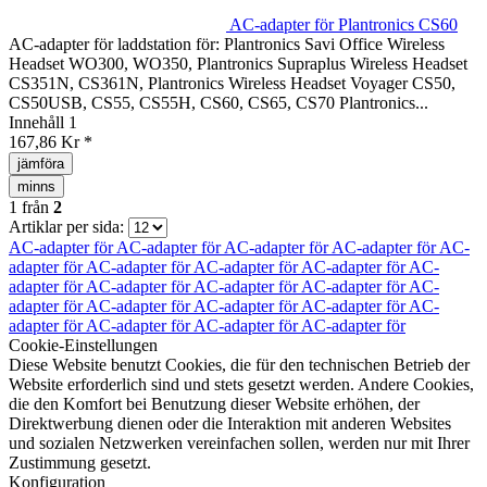
AC-adapter för Plantronics CS60
AC-adapter för laddstation för: Plantronics Savi Office Wireless
Headset WO300, WO350, Plantronics Supraplus Wireless Headset
CS351N, CS361N, Plantronics Wireless Headset Voyager CS50,
CS50USB, CS55, CS55H, CS60, CS65, CS70 Plantronics...
Innehåll
1
167,86 Kr *
jämföra
minns
1
från
2
Artiklar per sida:
AC-adapter för
AC-adapter för
AC-adapter för
AC-adapter för
AC-
adapter för
AC-adapter för
AC-adapter för
AC-adapter för
AC-
adapter för
AC-adapter för
AC-adapter för
AC-adapter för
AC-
adapter för
AC-adapter för
AC-adapter för
AC-adapter för
AC-
adapter för
AC-adapter för
AC-adapter för
AC-adapter för
Cookie-Einstellungen
Diese Website benutzt Cookies, die für den technischen Betrieb der
Website erforderlich sind und stets gesetzt werden. Andere Cookies,
die den Komfort bei Benutzung dieser Website erhöhen, der
Direktwerbung dienen oder die Interaktion mit anderen Websites
und sozialen Netzwerken vereinfachen sollen, werden nur mit Ihrer
Zustimmung gesetzt.
Konfiguration