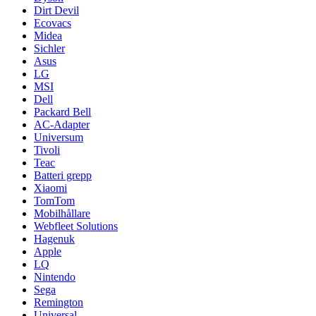
Dirt Devil
Ecovacs
Midea
Sichler
Asus
LG
MSI
Dell
Packard Bell
AC-Adapter
Universum
Tivoli
Teac
Batteri grepp
Xiaomi
TomTom
Mobilhållare
Webfleet Solutions
Hagenuk
Apple
LQ
Nintendo
Sega
Remington
Universal