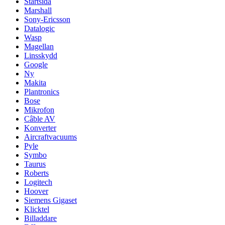
Startsida
Marshall
Sony-Ericsson
Datalogic
Wasp
Magellan
Linsskydd
Google
Ny
Makita
Plantronics
Bose
Mikrofon
Câble AV
Konverter
Aircraftvacuums
Pyle
Symbo
Taurus
Roberts
Logitech
Hoover
Siemens Gigaset
Klicktel
Billaddare