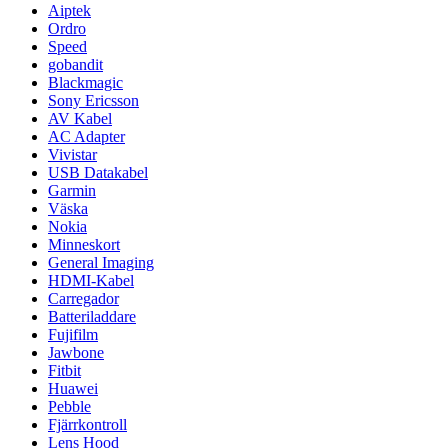
Aiptek
Ordro
Speed
gobandit
Blackmagic
Sony Ericsson
AV Kabel
AC Adapter
Vivistar
USB Datakabel
Garmin
Väska
Nokia
Minneskort
General Imaging
HDMI-Kabel
Carregador
Batteriladdare
Fujifilm
Jawbone
Fitbit
Huawei
Pebble
Fjärrkontroll
Lens Hood