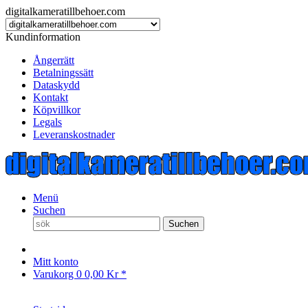
digitalkameratillbehoer.com
Kundinformation
Ångerrätt
Betalningssätt
Dataskydd
Kontakt
Köpvillkor
Legals
Leveranskostnader
Menü
Suchen
Suchen
Mitt konto
Varukorg
0
0,00 Kr *