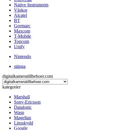
Native Instruments
Väskor
Alcatel
BT
Geemarc
Maxcom
T-Mobile
Topcom
Unify
Nintendo
stänga
digitalkameratillbehoer.com
kategorier
Marshall
Sony-Ericsson
Datalogic
Wasp
Magellan
Linsskydd
Google