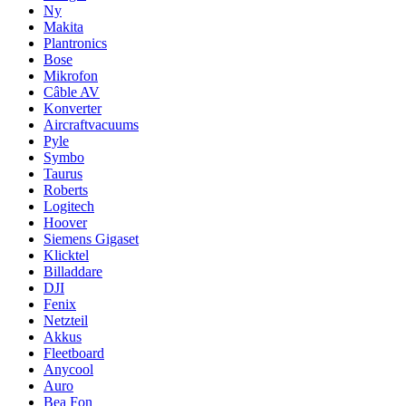
Ny
Makita
Plantronics
Bose
Mikrofon
Câble AV
Konverter
Aircraftvacuums
Pyle
Symbo
Taurus
Roberts
Logitech
Hoover
Siemens Gigaset
Klicktel
Billaddare
DJI
Fenix
Netzteil
Akkus
Fleetboard
Anycool
Auro
Bea Fon