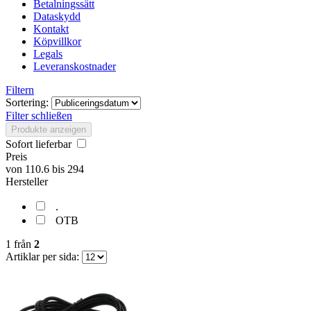
Betalningssätt
Dataskydd
Kontakt
Köpvillkor
Legals
Leveranskostnader
Filtern
Sortering:
Filter schließen
Produkte anzeigen
Sofort lieferbar
Preis
von
110.6
bis
294
Hersteller
.
OTB
1
från
2
Artiklar per sida: