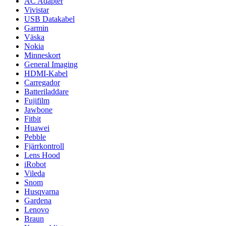
AC Adapter
Vivistar
USB Datakabel
Garmin
Väska
Nokia
Minneskort
General Imaging
HDMI-Kabel
Carregador
Batteriladdare
Fujifilm
Jawbone
Fitbit
Huawei
Pebble
Fjärrkontroll
Lens Hood
iRobot
Vileda
Snom
Husqvarna
Gardena
Lenovo
Braun