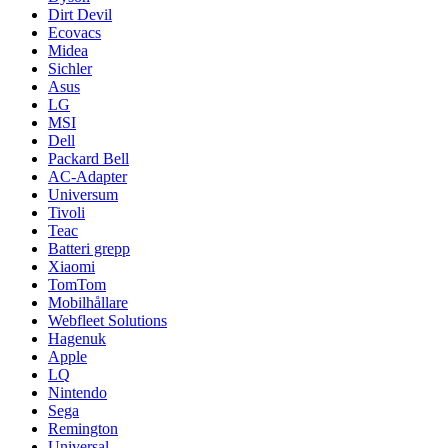
Dirt Devil
Ecovacs
Midea
Sichler
Asus
LG
MSI
Dell
Packard Bell
AC-Adapter
Universum
Tivoli
Teac
Batteri grepp
Xiaomi
TomTom
Mobilhållare
Webfleet Solutions
Hagenuk
Apple
LQ
Nintendo
Sega
Remington
Universal