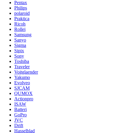
Pentax
Philips
polaroid
Praktica
Ricoh
Rollei
Samsung
Sanyo
Sigma
Sipix
Sony
Toshiba
Traveler
Voitglaender
Yakumo
Evolveo
SJCAM
QUMOX
Actionpro
ISAW
Batteri
GoPro
JVC
Drift
Hasselblad