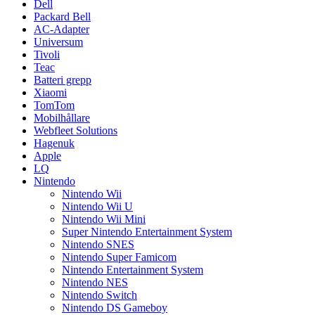
Dell
Packard Bell
AC-Adapter
Universum
Tivoli
Teac
Batteri grepp
Xiaomi
TomTom
Mobilhållare
Webfleet Solutions
Hagenuk
Apple
LQ
Nintendo
Nintendo Wii
Nintendo Wii U
Nintendo Wii Mini
Super Nintendo Entertainment System
Nintendo SNES
Nintendo Super Famicom
Nintendo Entertainment System
Nintendo NES
Nintendo Switch
Nintendo DS Gameboy