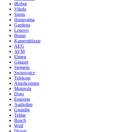
iRobot
Vileda
Snom
Husqvarna
Gardena
Lenovo
Braun
Kamerablixtar
AEG
AVM
Elmeg
Gigaset
Siemens
Swissvoice
Telekom
Amplicomms
Motorola
Doro
Emporia
Audioline
Grundig
Teldat
Bosch
Wolf
Dyson