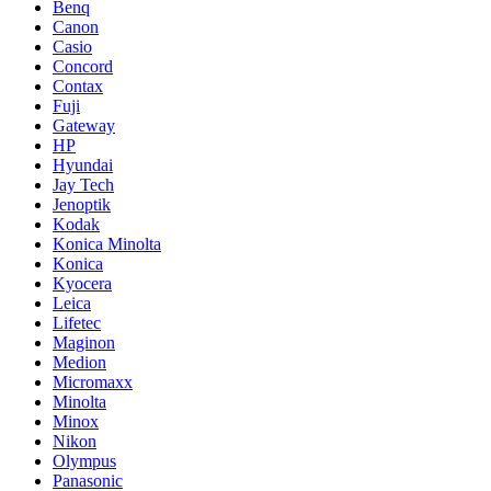
Benq
Canon
Casio
Concord
Contax
Fuji
Gateway
HP
Hyundai
Jay Tech
Jenoptik
Kodak
Konica Minolta
Konica
Kyocera
Leica
Lifetec
Maginon
Medion
Micromaxx
Minolta
Minox
Nikon
Olympus
Panasonic