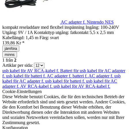
AC adapter f. Nintendo NES
kompakt reseladdare med flexibel inspänning Ingång: 100-240V
Utgång: 9V / 1A Kontakttyp utgång: fatkontakt 5,5 x 2,5 mm
Kabellängd: 1,45 m Färg: svart
139,86 Kr *
jämföra
minns
1
från
2
Artiklar per sida:
usb kabel för
AV RCA-kabel f.
Batteri för
usb kabel för
AC adapter
f.
usb kabel för
batteri f.
AC adapter f.
batteri f.
AC adapter f.
usb
kabel för
AC adapter f.
usb kabel för
batteri f.
usb kabel för
AC
adapter f.
AV RCA-kabel f.
usb kabel för
AV RCA-kabel f.
Cookie-Einstellungen
Diese Website benutzt Cookies, die für den technischen Betrieb der
Website erforderlich sind und stets gesetzt werden. Andere Cookies,
die den Komfort bei Benutzung dieser Website erhöhen, der
Direktwerbung dienen oder die Interaktion mit anderen Websites
und sozialen Netzwerken vereinfachen sollen, werden nur mit Ihrer
Zustimmung gesetzt.
Konfiguration