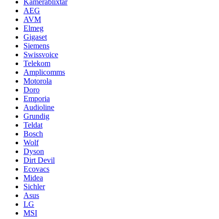
Kamerablixtar
AEG
AVM
Elmeg
Gigaset
Siemens
Swissvoice
Telekom
Amplicomms
Motorola
Doro
Emporia
Audioline
Grundig
Teldat
Bosch
Wolf
Dyson
Dirt Devil
Ecovacs
Midea
Sichler
Asus
LG
MSI