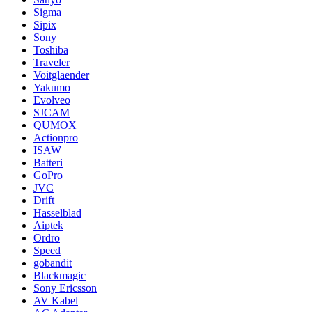
Sigma
Sipix
Sony
Toshiba
Traveler
Voitglaender
Yakumo
Evolveo
SJCAM
QUMOX
Actionpro
ISAW
Batteri
GoPro
JVC
Drift
Hasselblad
Aiptek
Ordro
Speed
gobandit
Blackmagic
Sony Ericsson
AV Kabel