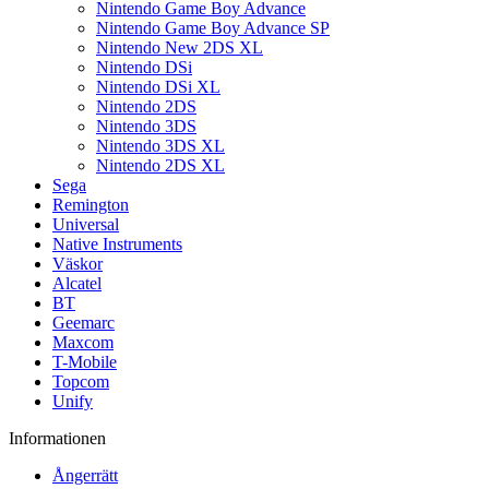
Nintendo Game Boy Advance
Nintendo Game Boy Advance SP
Nintendo New 2DS XL
Nintendo DSi
Nintendo DSi XL
Nintendo 2DS
Nintendo 3DS
Nintendo 3DS XL
Nintendo 2DS XL
Sega
Remington
Universal
Native Instruments
Väskor
Alcatel
BT
Geemarc
Maxcom
T-Mobile
Topcom
Unify
Informationen
Ångerrätt