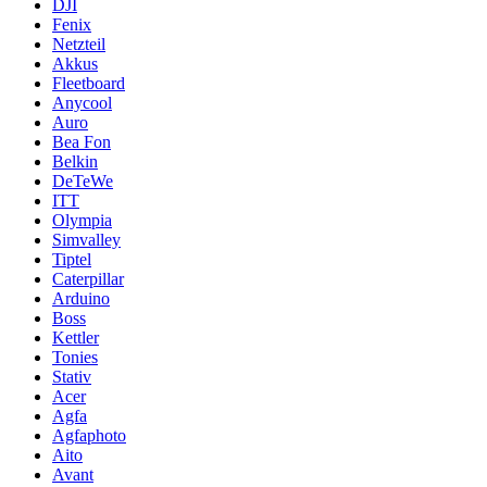
DJI
Fenix
Netzteil
Akkus
Fleetboard
Anycool
Auro
Bea Fon
Belkin
DeTeWe
ITT
Olympia
Simvalley
Tiptel
Caterpillar
Arduino
Boss
Kettler
Tonies
Stativ
Acer
Agfa
Agfaphoto
Aito
Avant