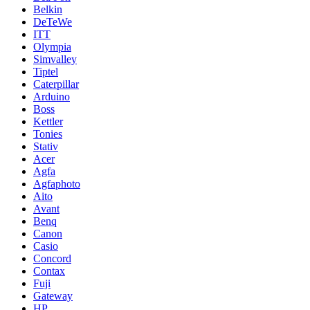
Belkin
DeTeWe
ITT
Olympia
Simvalley
Tiptel
Caterpillar
Arduino
Boss
Kettler
Tonies
Stativ
Acer
Agfa
Agfaphoto
Aito
Avant
Benq
Canon
Casio
Concord
Contax
Fuji
Gateway
HP