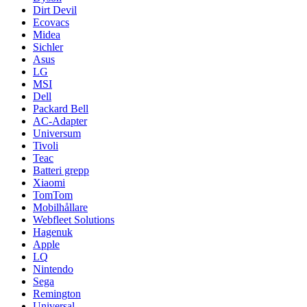
Dirt Devil
Ecovacs
Midea
Sichler
Asus
LG
MSI
Dell
Packard Bell
AC-Adapter
Universum
Tivoli
Teac
Batteri grepp
Xiaomi
TomTom
Mobilhållare
Webfleet Solutions
Hagenuk
Apple
LQ
Nintendo
Sega
Remington
Universal