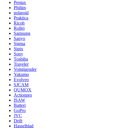
Pentax
Philips
polaroid
Praktica
Ricoh
Rollei
Samsung
Sanyo
Sigma
Sipix
Sony
Toshiba
Traveler
Voitglaender
Yakumo
Evolveo
SJCAM
QUMOX
Actionpro
ISAW
Batteri
GoPro
JVC
Drift
Hasselblad