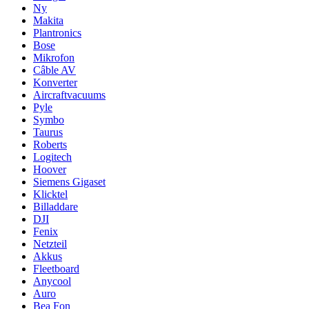
Ny
Makita
Plantronics
Bose
Mikrofon
Câble AV
Konverter
Aircraftvacuums
Pyle
Symbo
Taurus
Roberts
Logitech
Hoover
Siemens Gigaset
Klicktel
Billaddare
DJI
Fenix
Netzteil
Akkus
Fleetboard
Anycool
Auro
Bea Fon