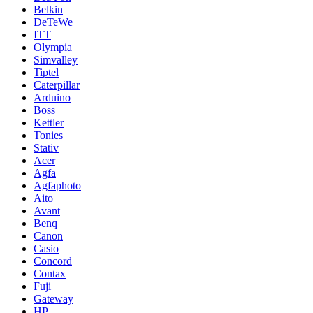
Belkin
DeTeWe
ITT
Olympia
Simvalley
Tiptel
Caterpillar
Arduino
Boss
Kettler
Tonies
Stativ
Acer
Agfa
Agfaphoto
Aito
Avant
Benq
Canon
Casio
Concord
Contax
Fuji
Gateway
HP