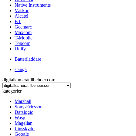
Native Instruments
Väskor
Alcatel
BT
Geemarc
Maxcom
T-Mobile
Topcom
Unify
Batteriladdare
stänga
digitalkameratillbehoer.com
kategorier
Marshall
Sony-Ericsson
Datalogic
Wasp
Magellan
Linsskydd
Google