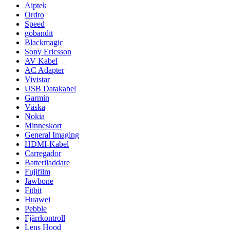
Aiptek
Ordro
Speed
gobandit
Blackmagic
Sony Ericsson
AV Kabel
AC Adapter
Vivistar
USB Datakabel
Garmin
Väska
Nokia
Minneskort
General Imaging
HDMI-Kabel
Carregador
Batteriladdare
Fujifilm
Jawbone
Fitbit
Huawei
Pebble
Fjärrkontroll
Lens Hood