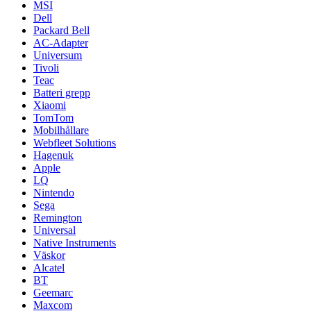
MSI
Dell
Packard Bell
AC-Adapter
Universum
Tivoli
Teac
Batteri grepp
Xiaomi
TomTom
Mobilhållare
Webfleet Solutions
Hagenuk
Apple
LQ
Nintendo
Sega
Remington
Universal
Native Instruments
Väskor
Alcatel
BT
Geemarc
Maxcom