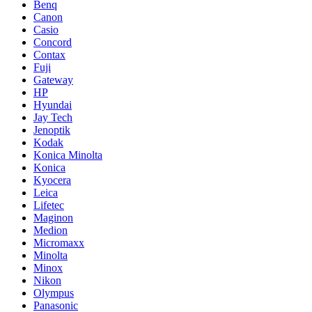
Benq
Canon
Casio
Concord
Contax
Fuji
Gateway
HP
Hyundai
Jay Tech
Jenoptik
Kodak
Konica Minolta
Konica
Kyocera
Leica
Lifetec
Maginon
Medion
Micromaxx
Minolta
Minox
Nikon
Olympus
Panasonic