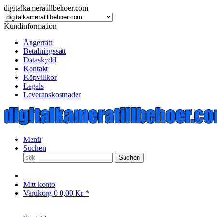
digitalkameratillbehoer.com
Kundinformation
Ångerrätt
Betalningssätt
Dataskydd
Kontakt
Köpvillkor
Legals
Leveranskostnader
Menü
Suchen
Suchen
Mitt konto
Varukorg
0
0,00 Kr *