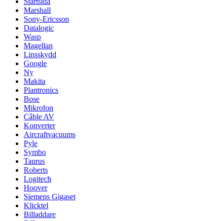
Startsida
Marshall
Sony-Ericsson
Datalogic
Wasp
Magellan
Linsskydd
Google
Ny
Makita
Plantronics
Bose
Mikrofon
Câble AV
Konverter
Aircraftvacuums
Pyle
Symbo
Taurus
Roberts
Logitech
Hoover
Siemens Gigaset
Klicktel
Billaddare