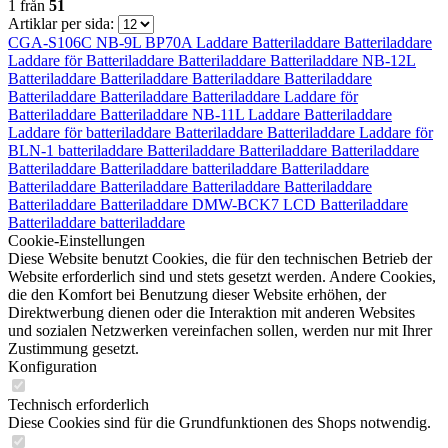
1
från
51
Artiklar per sida:
CGA-S106C
NB-9L
BP70A Laddare
Batteriladdare
Batteriladdare
Laddare för
Batteriladdare
Batteriladdare
Batteriladdare
NB-12L
Batteriladdare
Batteriladdare
Batteriladdare
Batteriladdare
Batteriladdare
Batteriladdare
Batteriladdare
Laddare för
Batteriladdare
Batteriladdare
NB-11L Laddare
Batteriladdare
Laddare för
batteriladdare
Batteriladdare
Batteriladdare
Laddare för
BLN-1
batteriladdare
Batteriladdare
Batteriladdare
Batteriladdare
Batteriladdare
Batteriladdare
batteriladdare
Batteriladdare
Batteriladdare
Batteriladdare
Batteriladdare
Batteriladdare
Batteriladdare
Batteriladdare
DMW-BCK7 LCD
Batteriladdare
Batteriladdare
batteriladdare
Cookie-Einstellungen
Diese Website benutzt Cookies, die für den technischen Betrieb der
Website erforderlich sind und stets gesetzt werden. Andere Cookies,
die den Komfort bei Benutzung dieser Website erhöhen, der
Direktwerbung dienen oder die Interaktion mit anderen Websites
und sozialen Netzwerken vereinfachen sollen, werden nur mit Ihrer
Zustimmung gesetzt.
Konfiguration
Technisch erforderlich
Diese Cookies sind für die Grundfunktionen des Shops notwendig.