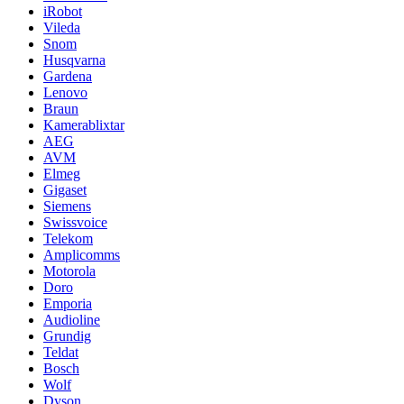
iRobot
Vileda
Snom
Husqvarna
Gardena
Lenovo
Braun
Kamerablixtar
AEG
AVM
Elmeg
Gigaset
Siemens
Swissvoice
Telekom
Amplicomms
Motorola
Doro
Emporia
Audioline
Grundig
Teldat
Bosch
Wolf
Dyson