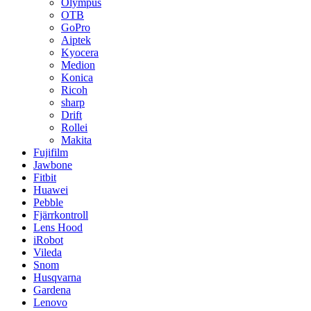
Olympus
OTB
GoPro
Aiptek
Kyocera
Medion
Konica
Ricoh
sharp
Drift
Rollei
Makita
Fujifilm
Jawbone
Fitbit
Huawei
Pebble
Fjärrkontroll
Lens Hood
iRobot
Vileda
Snom
Husqvarna
Gardena
Lenovo