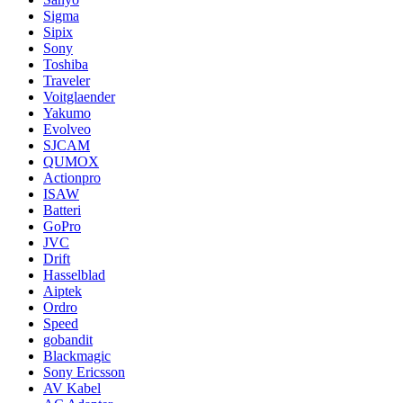
Sigma
Sipix
Sony
Toshiba
Traveler
Voitglaender
Yakumo
Evolveo
SJCAM
QUMOX
Actionpro
ISAW
Batteri
GoPro
JVC
Drift
Hasselblad
Aiptek
Ordro
Speed
gobandit
Blackmagic
Sony Ericsson
AV Kabel