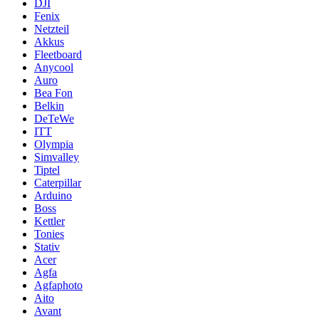
DJI
Fenix
Netzteil
Akkus
Fleetboard
Anycool
Auro
Bea Fon
Belkin
DeTeWe
ITT
Olympia
Simvalley
Tiptel
Caterpillar
Arduino
Boss
Kettler
Tonies
Stativ
Acer
Agfa
Agfaphoto
Aito
Avant