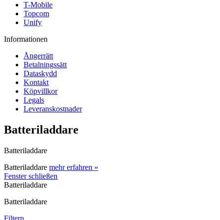
T-Mobile
Topcom
Unify
Informationen
Ångerrätt
Betalningssätt
Dataskydd
Kontakt
Köpvillkor
Legals
Leveranskostnader
Batteriladdare
Batteriladdare
Batteriladdare
mehr erfahren »
Fenster schließen
Batteriladdare
Batteriladdare
Filtern