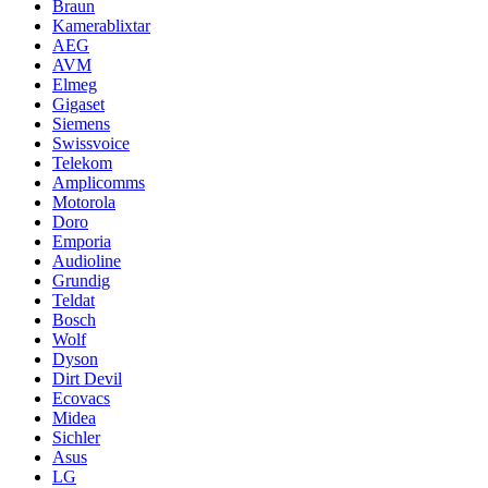
Braun
Kamerablixtar
AEG
AVM
Elmeg
Gigaset
Siemens
Swissvoice
Telekom
Amplicomms
Motorola
Doro
Emporia
Audioline
Grundig
Teldat
Bosch
Wolf
Dyson
Dirt Devil
Ecovacs
Midea
Sichler
Asus
LG