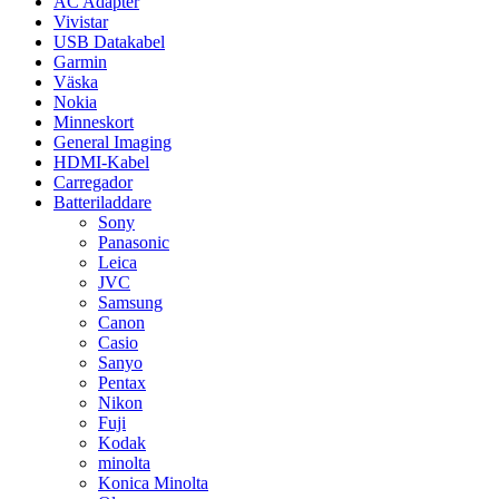
AC Adapter
Vivistar
USB Datakabel
Garmin
Väska
Nokia
Minneskort
General Imaging
HDMI-Kabel
Carregador
Batteriladdare
Sony
Panasonic
Leica
JVC
Samsung
Canon
Casio
Sanyo
Pentax
Nikon
Fuji
Kodak
minolta
Konica Minolta