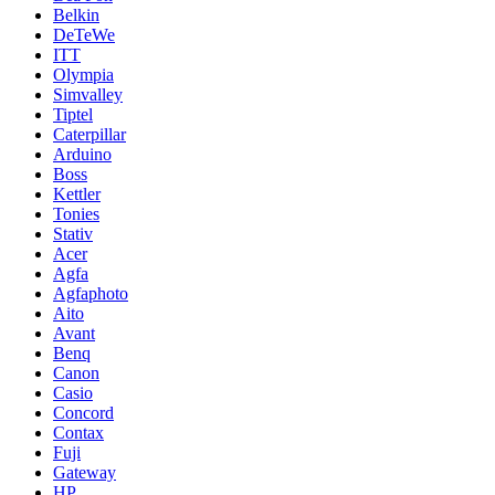
Belkin
DeTeWe
ITT
Olympia
Simvalley
Tiptel
Caterpillar
Arduino
Boss
Kettler
Tonies
Stativ
Acer
Agfa
Agfaphoto
Aito
Avant
Benq
Canon
Casio
Concord
Contax
Fuji
Gateway
HP