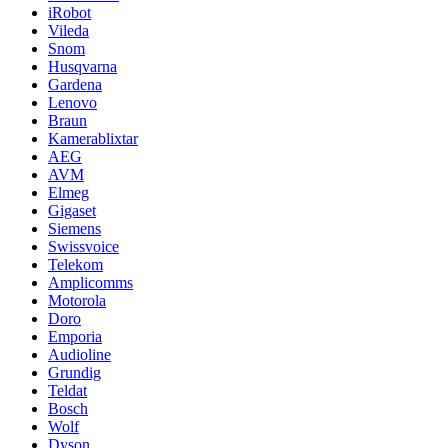
iRobot
Vileda
Snom
Husqvarna
Gardena
Lenovo
Braun
Kamerablixtar
AEG
AVM
Elmeg
Gigaset
Siemens
Swissvoice
Telekom
Amplicomms
Motorola
Doro
Emporia
Audioline
Grundig
Teldat
Bosch
Wolf
Dyson