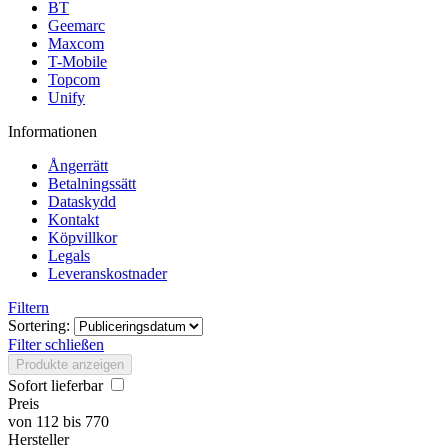
BT
Geemarc
Maxcom
T-Mobile
Topcom
Unify
Informationen
Ångerrätt
Betalningssätt
Dataskydd
Kontakt
Köpvillkor
Legals
Leveranskostnader
Filtern
Sortering:
Filter schließen
Produkte anzeigen
Sofort lieferbar
Preis
von
112
bis
770
Hersteller