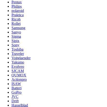
Pentax
Philips
polaroid
Praktica
Ricoh
Rollei
Samsung
Sanyo
Sigma
Sipix
Sony
Toshiba
Traveler
Voitglaender
Yakumo
Evolveo
SJCAM
QUMOX
Actionpro
ISAW
Batteri
GoPro
JVC
Drift
Hasselblad