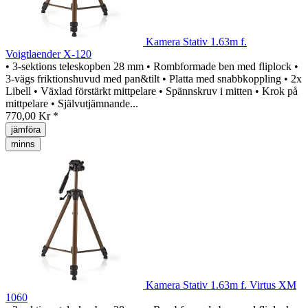
Kamera Stativ 1.63m f.
Voigtlaender X-120
• 3-sektions teleskopben 28 mm • Rombformade ben med fliplock •
3-vägs friktionshuvud med pan&tilt • Platta med snabbkoppling • 2x
Libell • Växlad förstärkt mittpelare • Spännskruv i mitten • Krok på
mittpelare • Självutjämnande...
770,00 Kr *
jämföra
minns
Kamera Stativ 1.63m f. Virtus XM
1060