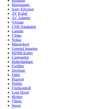
gobandit
Blackmagic
Sony Ericsson
AV Kabel
AC Adapter
Vivistar
USB Datakabel
Garmin
Väska
Nokia
Minneskort
General Imaging
HDMI-Kabel
Carregador
Batteriladdare
Fujifilm
Jawbone
Fitbit
Huawei
Pebble
Fjärrkontroll
Lens Hood
iRobot
Vileda
Snom