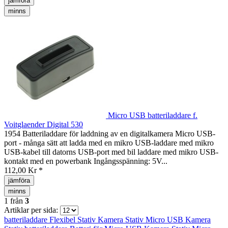
jämföra
minns
Micro USB batteriladdare f.
Voitglaender Digital 530
1954 Batteriladdare för laddning av en digitalkamera Micro USB-
port - många sätt att ladda med en mikro USB-laddare med mikro
USB-kabel till datorns USB-port med bil laddare med mikro USB-
kontakt med en powerbank Ingångsspänning: 5V...
112,00 Kr *
jämföra
minns
1
från
3
Artiklar per sida:
batteriladdare
Flexibel Stativ
Kamera Stativ
Micro USB
Kamera