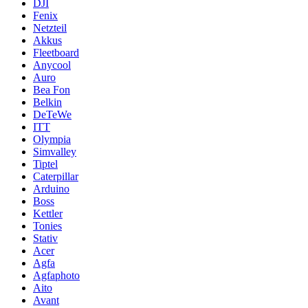
DJI
Fenix
Netzteil
Akkus
Fleetboard
Anycool
Auro
Bea Fon
Belkin
DeTeWe
ITT
Olympia
Simvalley
Tiptel
Caterpillar
Arduino
Boss
Kettler
Tonies
Stativ
Acer
Agfa
Agfaphoto
Aito
Avant