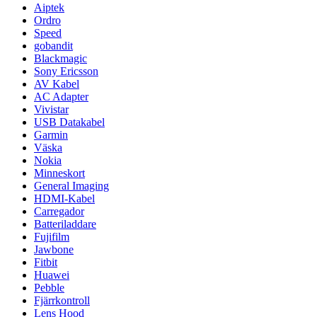
Aiptek
Ordro
Speed
gobandit
Blackmagic
Sony Ericsson
AV Kabel
AC Adapter
Vivistar
USB Datakabel
Garmin
Väska
Nokia
Minneskort
General Imaging
HDMI-Kabel
Carregador
Batteriladdare
Fujifilm
Jawbone
Fitbit
Huawei
Pebble
Fjärrkontroll
Lens Hood