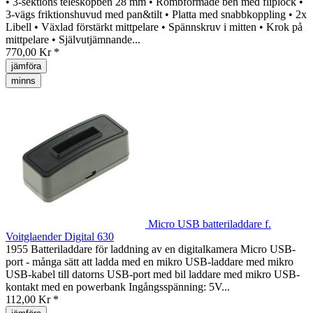
• 3-sektions teleskopben 28 mm • Rombformade ben med fliplock •
3-vägs friktionshuvud med pan&tilt • Platta med snabbkoppling • 2x
Libell • Växlad förstärkt mittpelare • Spännskruv i mitten • Krok på
mittpelare • Självutjämnande...
770,00 Kr *
jämföra
minns
Micro USB batteriladdare f.
Voitglaender Digital 630
1955 Batteriladdare för laddning av en digitalkamera Micro USB-
port - många sätt att ladda med en mikro USB-laddare med mikro
USB-kabel till datorns USB-port med bil laddare med mikro USB-
kontakt med en powerbank Ingångsspänning: 5V...
112,00 Kr *