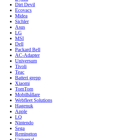
Dirt Devil
Ecovacs
Midea
Sichler
Asus
LG
MSI
Dell
Packard Bell
AC-Adapter
Universum
Tivoli
Teac
Batteri grepp
Xiaomi
TomTom
Mobilhållare
Webfleet Solutions
Hagenuk
Apple
LQ
Nintendo
Sega
Remington
Universal