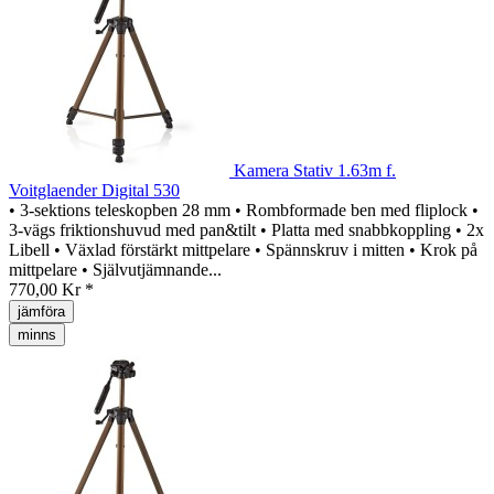
Kamera Stativ 1.63m f.
Voitglaender Digital 530
• 3-sektions teleskopben 28 mm • Rombformade ben med fliplock •
3-vägs friktionshuvud med pan&tilt • Platta med snabbkoppling • 2x
Libell • Växlad förstärkt mittpelare • Spännskruv i mitten • Krok på
mittpelare • Självutjämnande...
770,00 Kr *
jämföra
minns