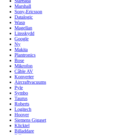
Startsida
Marshall
Sony-Ericsson
Datalogic
Wasp
Magellan
Linsskydd
Google
Ny
Makita
Plantronics
Bose
Mikrofon
Câble AV
Konverter
Aircraftvacuums
Pyle
Symbo
Taurus
Roberts
Logitech
Hoover
Siemens Gigaset
Klicktel
Billaddare