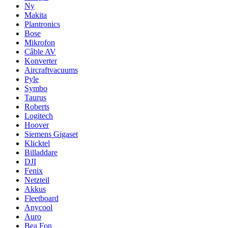
Ny
Makita
Plantronics
Bose
Mikrofon
Câble AV
Konverter
Aircraftvacuums
Pyle
Symbo
Taurus
Roberts
Logitech
Hoover
Siemens Gigaset
Klicktel
Billaddare
DJI
Fenix
Netzteil
Akkus
Fleetboard
Anycool
Auro
Bea Fon