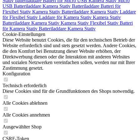
Stativ
batteriladdare
Batteri för
Micro USB
Kamera Stativ
Micro
USB
Batteriladdare
Kamera Stativ
Batteriladdare
Batteri för
Flexibel Stativ
Kamera Stativ
Batteriladdare
Kamera Stativ
Laddare
för
Flexibel Stativ
Laddare för
Kamera Stativ
Kamera Stativ
Batteriladdare
Kamera Stativ
Kamera Stativ
Flexibel Stativ
Batteri
för
Kamera Stativ
Batteriladdare
Kamera Stativ
Cookie-Einstellungen
Diese Website benutzt Cookies, die für den technischen Betrieb der
Website erforderlich sind und stets gesetzt werden. Andere Cookies,
die den Komfort bei Benutzung dieser Website erhöhen, der
Direktwerbung dienen oder die Interaktion mit anderen Websites
und sozialen Netzwerken vereinfachen sollen, werden nur mit Ihrer
Zustimmung gesetzt.
Konfiguration
Technisch erforderlich
Diese Cookies sind für die Grundfunktionen des Shops notwendig.
Alle Cookies ablehnen
Alle Cookies annehmen
Ausgewählter Shop
CSRF-Token