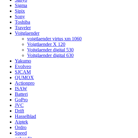
Sigma
Sipix
Sony
Toshiba
Traveler
Voitglaender
voigtlaender virtus xm 1060
Voigtlaender X 120
Voitglaender digital 530
Voitglaender digital 630
Yakumo
Evolveo
SJCAM
QUMOX
Actionpro
ISAW
Batteri
GoPro
JVC
Drift
Hasselblad
Aiptek
Ordro
Speed