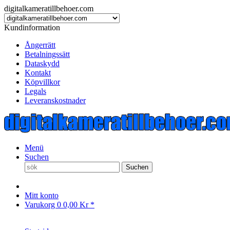
digitalkameratillbehoer.com
Kundinformation
Ångerrätt
Betalningssätt
Dataskydd
Kontakt
Köpvillkor
Legals
Leveranskostnader
Menü
Suchen
Suchen
Mitt konto
Varukorg
0
0,00 Kr *