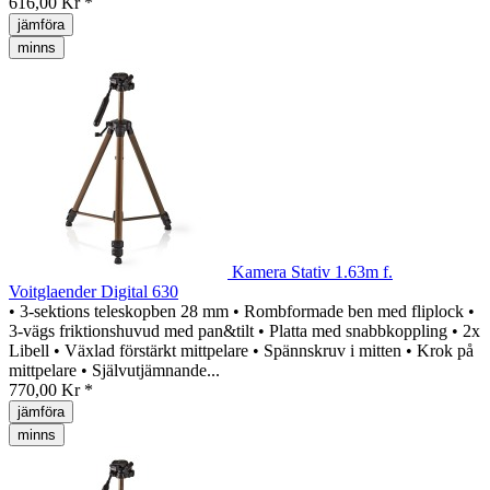
616,00 Kr *
jämföra
minns
Kamera Stativ 1.63m f.
Voitglaender Digital 630
• 3-sektions teleskopben 28 mm • Rombformade ben med fliplock •
3-vägs friktionshuvud med pan&tilt • Platta med snabbkoppling • 2x
Libell • Växlad förstärkt mittpelare • Spännskruv i mitten • Krok på
mittpelare • Självutjämnande...
770,00 Kr *
jämföra
minns