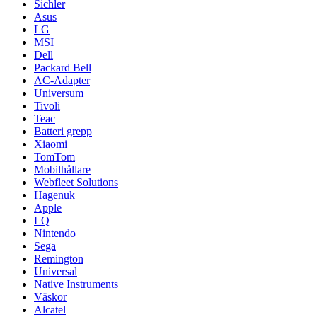
Sichler
Asus
LG
MSI
Dell
Packard Bell
AC-Adapter
Universum
Tivoli
Teac
Batteri grepp
Xiaomi
TomTom
Mobilhållare
Webfleet Solutions
Hagenuk
Apple
LQ
Nintendo
Sega
Remington
Universal
Native Instruments
Väskor
Alcatel