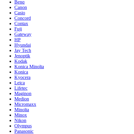
Benq
Canon
Casio
Concord
Contax
Fuji
Gateway
HP
Hyundai
Jay Tech
Jenoptik
Kodak
Konica Minolta
Konica
Kyocera
Leica
Lifetec
Maginon
Medion
Micromaxx
Minolta
Minox
Nikon
Olympus
Panasonic