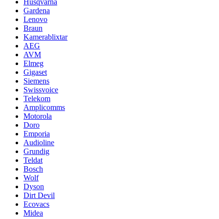
Husqvarna
Gardena
Lenovo
Braun
Kamerablixtar
AEG
AVM
Elmeg
Gigaset
Siemens
Swissvoice
Telekom
Amplicomms
Motorola
Doro
Emporia
Audioline
Grundig
Teldat
Bosch
Wolf
Dyson
Dirt Devil
Ecovacs
Midea