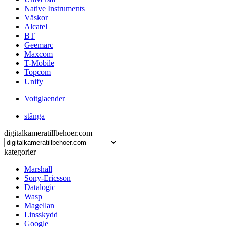
Native Instruments
Väskor
Alcatel
BT
Geemarc
Maxcom
T-Mobile
Topcom
Unify
Voitglaender
stänga
digitalkameratillbehoer.com
kategorier
Marshall
Sony-Ericsson
Datalogic
Wasp
Magellan
Linsskydd
Google