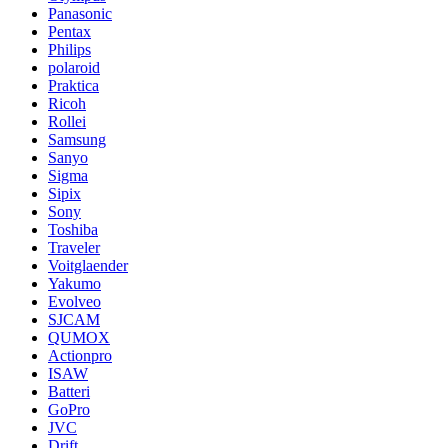
Panasonic
Pentax
Philips
polaroid
Praktica
Ricoh
Rollei
Samsung
Sanyo
Sigma
Sipix
Sony
Toshiba
Traveler
Voitglaender
Yakumo
Evolveo
SJCAM
QUMOX
Actionpro
ISAW
Batteri
GoPro
JVC
Drift