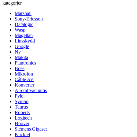
kategorier
Marshall
Sony-Ericsson
Datalogic
Wasp
Magellan
Linsskydd
Google
Ny
Makita
Plantronics
Bose
Mikrofon
Câble AV
Konverter
Aircraftvacuums
Pyle
Symbo
Taurus
Roberts
Logitech
Hoover
Siemens Gigaset
Klicktel