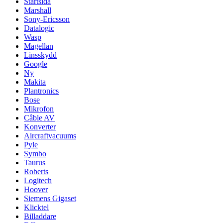
Startsida
Marshall
Sony-Ericsson
Datalogic
Wasp
Magellan
Linsskydd
Google
Ny
Makita
Plantronics
Bose
Mikrofon
Câble AV
Konverter
Aircraftvacuums
Pyle
Symbo
Taurus
Roberts
Logitech
Hoover
Siemens Gigaset
Klicktel
Billaddare