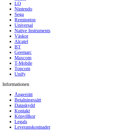
LQ
Nintendo
Sega
Remington
Universal
Native Instruments
Väskor
Alcatel
BT
Geemarc
Maxcom
T-Mobile
Topcom
Unify
Informationen
Ångerrätt
Betalningssätt
Dataskydd
Kontakt
Köpvillkor
Legals
Leveranskostnader