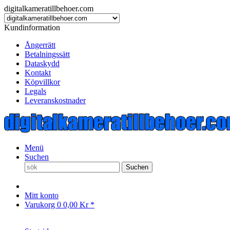
digitalkameratillbehoer.com
Kundinformation
Ångerrätt
Betalningssätt
Dataskydd
Kontakt
Köpvillkor
Legals
Leveranskostnader
Menü
Suchen
Suchen
Mitt konto
Varukorg
0
0,00 Kr *