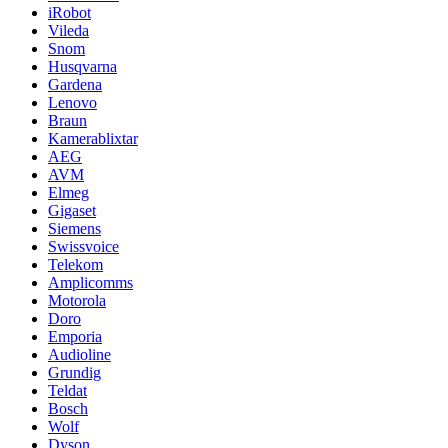
iRobot
Vileda
Snom
Husqvarna
Gardena
Lenovo
Braun
Kamerablixtar
AEG
AVM
Elmeg
Gigaset
Siemens
Swissvoice
Telekom
Amplicomms
Motorola
Doro
Emporia
Audioline
Grundig
Teldat
Bosch
Wolf
Dyson