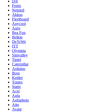
DJI
Fenix
Netzteil
Akkus
Fleetboard
Anycool
Auro
Bea Fon
Belkin
DeTeWe
ITT
Olympia
Simvalley
Tiptel
Caterpillar
Arduino
Boss
Kettler
Tonies
Stativ
Acer
Agfa
Agfaphoto
Aito
Avant