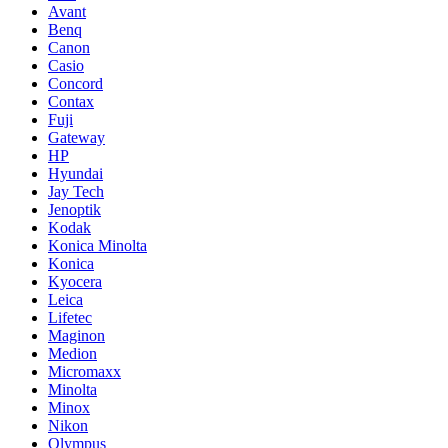
Avant
Benq
Canon
Casio
Concord
Contax
Fuji
Gateway
HP
Hyundai
Jay Tech
Jenoptik
Kodak
Konica Minolta
Konica
Kyocera
Leica
Lifetec
Maginon
Medion
Micromaxx
Minolta
Minox
Nikon
Olympus