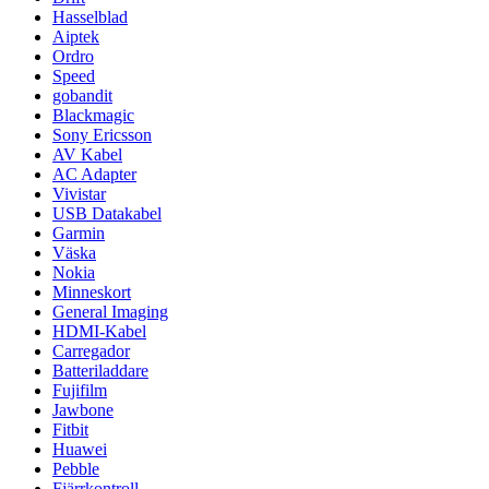
Hasselblad
Aiptek
Ordro
Speed
gobandit
Blackmagic
Sony Ericsson
AV Kabel
AC Adapter
Vivistar
USB Datakabel
Garmin
Väska
Nokia
Minneskort
General Imaging
HDMI-Kabel
Carregador
Batteriladdare
Fujifilm
Jawbone
Fitbit
Huawei
Pebble
Fjärrkontroll