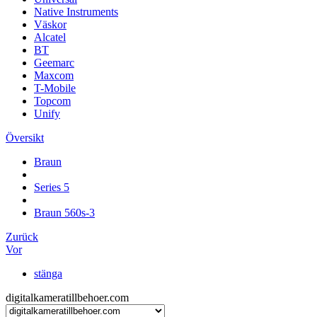
Native Instruments
Väskor
Alcatel
BT
Geemarc
Maxcom
T-Mobile
Topcom
Unify
Översikt
Braun
Series 5
Braun 560s-3
Zurück
Vor
stänga
digitalkameratillbehoer.com