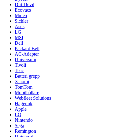
Dirt Devil
Ecovacs
Midea
Sichler
Asus
LG
MSI
Dell
Packard Bell
AC-Adapter
Universum
Tivoli
Teac
Batteri grepp
Xiaomi
TomTom
Mobilhållare
Webfleet Solutions
Hagenuk
Apple
LQ
Nintendo
Sega
Remington
Universal