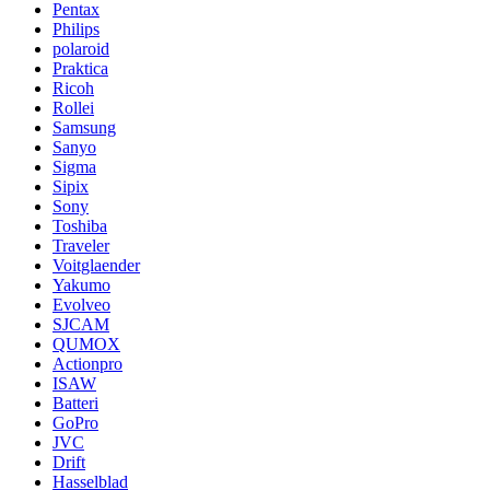
Pentax
Philips
polaroid
Praktica
Ricoh
Rollei
Samsung
Sanyo
Sigma
Sipix
Sony
Toshiba
Traveler
Voitglaender
Yakumo
Evolveo
SJCAM
QUMOX
Actionpro
ISAW
Batteri
GoPro
JVC
Drift
Hasselblad