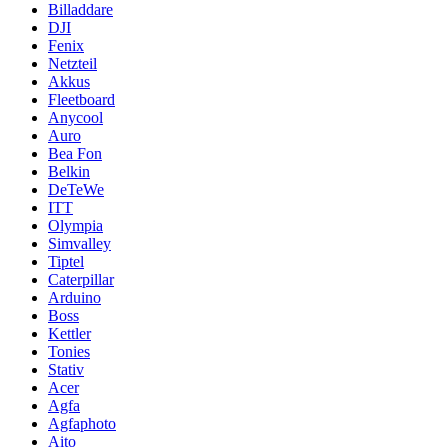
Billaddare
DJI
Fenix
Netzteil
Akkus
Fleetboard
Anycool
Auro
Bea Fon
Belkin
DeTeWe
ITT
Olympia
Simvalley
Tiptel
Caterpillar
Arduino
Boss
Kettler
Tonies
Stativ
Acer
Agfa
Agfaphoto
Aito