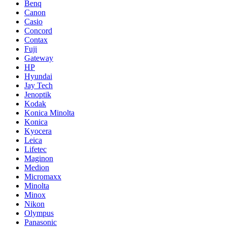
Benq
Canon
Casio
Concord
Contax
Fuji
Gateway
HP
Hyundai
Jay Tech
Jenoptik
Kodak
Konica Minolta
Konica
Kyocera
Leica
Lifetec
Maginon
Medion
Micromaxx
Minolta
Minox
Nikon
Olympus
Panasonic