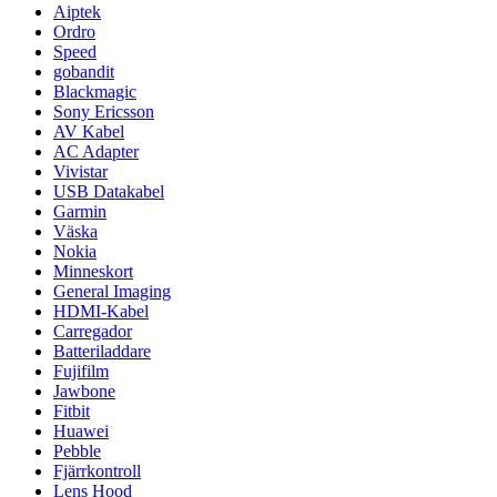
Aiptek
Ordro
Speed
gobandit
Blackmagic
Sony Ericsson
AV Kabel
AC Adapter
Vivistar
USB Datakabel
Garmin
Väska
Nokia
Minneskort
General Imaging
HDMI-Kabel
Carregador
Batteriladdare
Fujifilm
Jawbone
Fitbit
Huawei
Pebble
Fjärrkontroll
Lens Hood