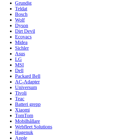
Grundig
Teldat
Bosch
Wolf
Dyson
Dirt Devil
Ecovacs
Midea
Sichler
Asus
LG
MSI
Dell
Packard Bell
AC-Adapter
Universum
Tivoli
Teac
Batteri grepp
Xiaomi
TomTom
Mobilhållare
Webfleet Solutions
Hagenuk
Apple