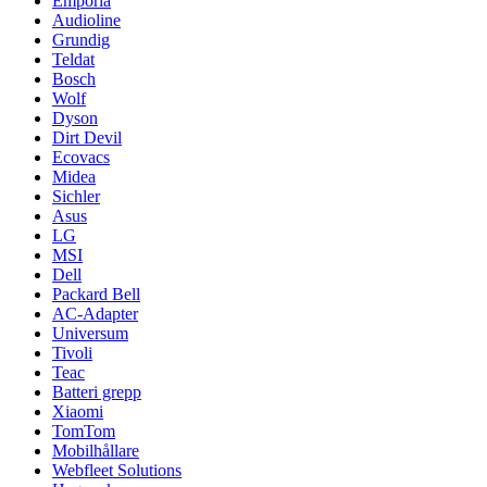
Emporia
Audioline
Grundig
Teldat
Bosch
Wolf
Dyson
Dirt Devil
Ecovacs
Midea
Sichler
Asus
LG
MSI
Dell
Packard Bell
AC-Adapter
Universum
Tivoli
Teac
Batteri grepp
Xiaomi
TomTom
Mobilhållare
Webfleet Solutions