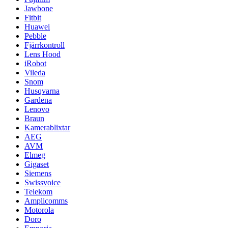
Jawbone
Fitbit
Huawei
Pebble
Fjärrkontroll
Lens Hood
iRobot
Vileda
Snom
Husqvarna
Gardena
Lenovo
Braun
Kamerablixtar
AEG
AVM
Elmeg
Gigaset
Siemens
Swissvoice
Telekom
Amplicomms
Motorola
Doro