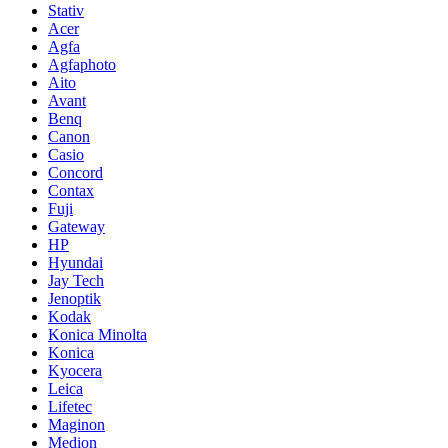
Stativ
Acer
Agfa
Agfaphoto
Aito
Avant
Benq
Canon
Casio
Concord
Contax
Fuji
Gateway
HP
Hyundai
Jay Tech
Jenoptik
Kodak
Konica Minolta
Konica
Kyocera
Leica
Lifetec
Maginon
Medion