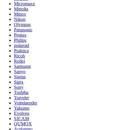
Micromaxx
Minolta
Minox
Nikon
Olympus
Panasonic
Pentax
Philips
polaroid
Praktica
Ricoh
Rollei
Samsung
Sanyo
Sigma
Sipix
Sony
Toshiba
Traveler
Voitglaender
Yakumo
Evolveo
SJCAM
QUMOX
Actionpro