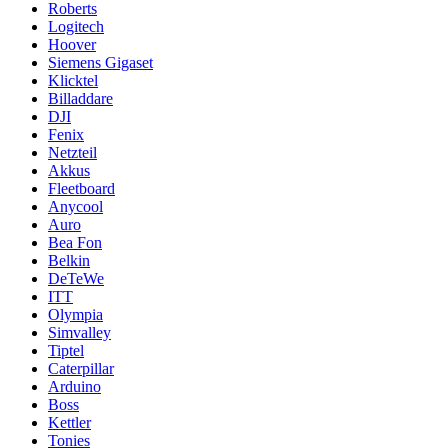
Roberts
Logitech
Hoover
Siemens Gigaset
Klicktel
Billaddare
DJI
Fenix
Netzteil
Akkus
Fleetboard
Anycool
Auro
Bea Fon
Belkin
DeTeWe
ITT
Olympia
Simvalley
Tiptel
Caterpillar
Arduino
Boss
Kettler
Tonies