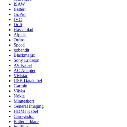
ISAW
Batteri
GoPro
JVC
Drift
Hasselblad
Aiptek
Ordro
Speed
gobandit
Blackmagic
Sony Ericsson
AV Kabel
AC Adapter
Vivistar
USB Datakabel
Garmin
Väska
Nokia
Minneskort
General Imaging
HDMI-Kabel
Carregador
Batteriladdare
Fujifilm