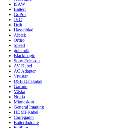
ISAW
Batteri
GoPro
JVC
Drift
Hasselblad
Aiptek
Ordro
Speed
gobandit
Blackmagic
Sony Ericsson
AV Kabel
AC Adapter
Vivistar
USB Datakabel
Garmin
Väska
Nokia
Minneskort
General Imaging
HDMI-Kabel
Carregador
Batteriladdare
Fujifilm