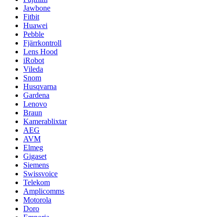
Jawbone
Fitbit
Huawei
Pebble
Fjärrkontroll
Lens Hood
iRobot
Vileda
Snom
Husqvarna
Gardena
Lenovo
Braun
Kamerablixtar
AEG
AVM
Elmeg
Gigaset
Siemens
Swissvoice
Telekom
Amplicomms
Motorola
Doro