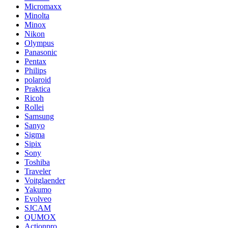
Micromaxx
Minolta
Minox
Nikon
Olympus
Panasonic
Pentax
Philips
polaroid
Praktica
Ricoh
Rollei
Samsung
Sanyo
Sigma
Sipix
Sony
Toshiba
Traveler
Voitglaender
Yakumo
Evolveo
SJCAM
QUMOX
Actionpro