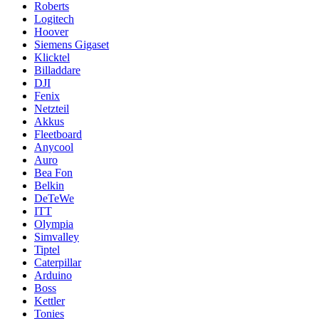
Roberts
Logitech
Hoover
Siemens Gigaset
Klicktel
Billaddare
DJI
Fenix
Netzteil
Akkus
Fleetboard
Anycool
Auro
Bea Fon
Belkin
DeTeWe
ITT
Olympia
Simvalley
Tiptel
Caterpillar
Arduino
Boss
Kettler
Tonies