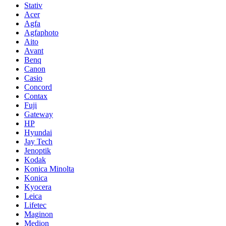
Stativ
Acer
Agfa
Agfaphoto
Aito
Avant
Benq
Canon
Casio
Concord
Contax
Fuji
Gateway
HP
Hyundai
Jay Tech
Jenoptik
Kodak
Konica Minolta
Konica
Kyocera
Leica
Lifetec
Maginon
Medion