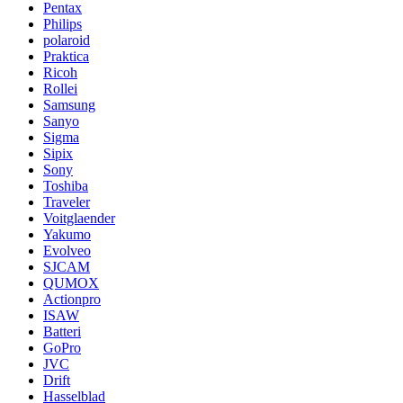
Pentax
Philips
polaroid
Praktica
Ricoh
Rollei
Samsung
Sanyo
Sigma
Sipix
Sony
Toshiba
Traveler
Voitglaender
Yakumo
Evolveo
SJCAM
QUMOX
Actionpro
ISAW
Batteri
GoPro
JVC
Drift
Hasselblad