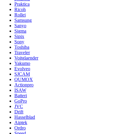
Praktica
Ricoh
Rollei
Samsung
Sanyo
Sigma
Sipix
Sony
Toshiba
Traveler
Voitglaender
Yakumo
Evolveo
SJCAM
QUMOX
Actionpro
ISAW
Batteri
GoPro
JVC
Drift
Hasselblad
Aiptek
Ordro
Speed