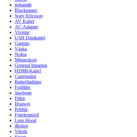
gobandit
Blackmagic
Sony Ericsson
AV Kabel
AC Adapter
Vivistar
USB Datakabel
Garmin
Väska
Nokia
Minneskort
General Imaging
HDMI-Kabel
Carregador
Batteriladdare
Fujifilm
Jawbone
Fitbit
Huawei
Pebble
Fjärrkontroll
Lens Hood
iRobot
Vileda
Snom