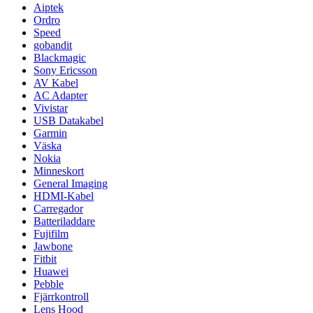
Aiptek
Ordro
Speed
gobandit
Blackmagic
Sony Ericsson
AV Kabel
AC Adapter
Vivistar
USB Datakabel
Garmin
Väska
Nokia
Minneskort
General Imaging
HDMI-Kabel
Carregador
Batteriladdare
Fujifilm
Jawbone
Fitbit
Huawei
Pebble
Fjärrkontroll
Lens Hood