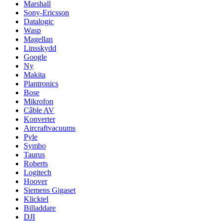
Marshall
Sony-Ericsson
Datalogic
Wasp
Magellan
Linsskydd
Google
Ny
Makita
Plantronics
Bose
Mikrofon
Câble AV
Konverter
Aircraftvacuums
Pyle
Symbo
Taurus
Roberts
Logitech
Hoover
Siemens Gigaset
Klicktel
Billaddare
DJI