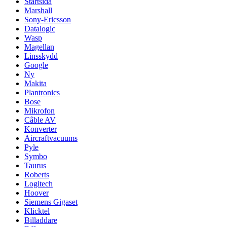
Startsida
Marshall
Sony-Ericsson
Datalogic
Wasp
Magellan
Linsskydd
Google
Ny
Makita
Plantronics
Bose
Mikrofon
Câble AV
Konverter
Aircraftvacuums
Pyle
Symbo
Taurus
Roberts
Logitech
Hoover
Siemens Gigaset
Klicktel
Billaddare