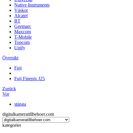
Native Instruments
Väskor
Alcatel
BT
Geemarc
Maxcom
T-Mobile
Topcom
Unify
Översikt
Fuji
Fuji Finepix J25
Zurück
Vor
stänga
digitalkameratillbehoer.com
kategorier