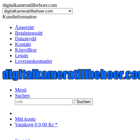
digitalkameratillbehoer.com
Kundinformation
Ångerrätt
Betalningssätt
Dataskydd
Kontakt
Köpvillkor
Legals
Leveranskostnader
Menü
Suchen
Suchen
Mitt konto
Varukorg
0
0,00 Kr *