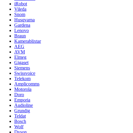
iRobot
Vileda
Snom
Husqvarna
Gardena
Lenovo
Braun
Kamerablixtar
AEG
AVM
Elmeg
Gigaset
Siemens
Swissvoice
Telekom
Amplicomms
Motorola
Doro
Emporia
Audioline
Grundig
Teldat
Bosch
Wolf
Dyson