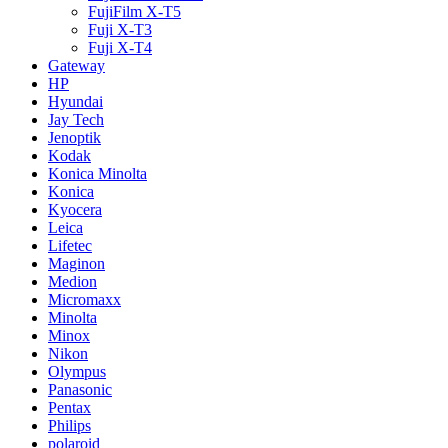
FujiFilm X-T5
Fuji X-T3
Fuji X-T4
Gateway
HP
Hyundai
Jay Tech
Jenoptik
Kodak
Konica Minolta
Konica
Kyocera
Leica
Lifetec
Maginon
Medion
Micromaxx
Minolta
Minox
Nikon
Olympus
Panasonic
Pentax
Philips
polaroid