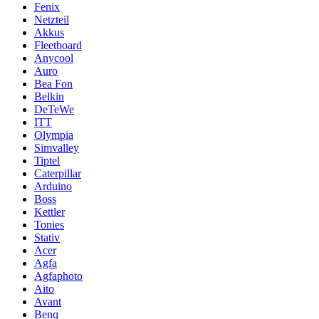
Fenix
Netzteil
Akkus
Fleetboard
Anycool
Auro
Bea Fon
Belkin
DeTeWe
ITT
Olympia
Simvalley
Tiptel
Caterpillar
Arduino
Boss
Kettler
Tonies
Stativ
Acer
Agfa
Agfaphoto
Aito
Avant
Benq