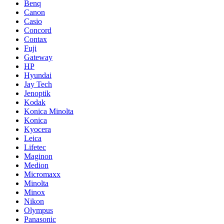
Benq
Canon
Casio
Concord
Contax
Fuji
Gateway
HP
Hyundai
Jay Tech
Jenoptik
Kodak
Konica Minolta
Konica
Kyocera
Leica
Lifetec
Maginon
Medion
Micromaxx
Minolta
Minox
Nikon
Olympus
Panasonic