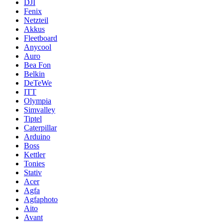
DJI
Fenix
Netzteil
Akkus
Fleetboard
Anycool
Auro
Bea Fon
Belkin
DeTeWe
ITT
Olympia
Simvalley
Tiptel
Caterpillar
Arduino
Boss
Kettler
Tonies
Stativ
Acer
Agfa
Agfaphoto
Aito
Avant