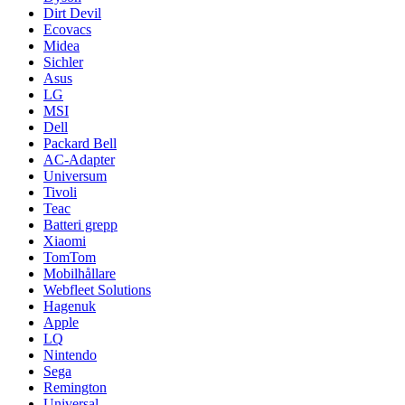
Dirt Devil
Ecovacs
Midea
Sichler
Asus
LG
MSI
Dell
Packard Bell
AC-Adapter
Universum
Tivoli
Teac
Batteri grepp
Xiaomi
TomTom
Mobilhållare
Webfleet Solutions
Hagenuk
Apple
LQ
Nintendo
Sega
Remington
Universal