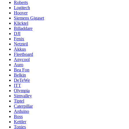
Roberts
Logitech
Hoover
Siemens Gigaset
Klicktel
Billaddare
DJI
Fenix
Netzteil
Akkus
Fleetboard
Anycool
Auro
Bea Fon
Belkin
DeTeWe
ITT
Olympia
Simvalley
Tiptel
Caterpillar
Arduino
Boss
Kettler
Tonies