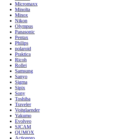
Micromaxx
Minolta
Minox
Nikon
Olympus
Panasonic
Pentax
Philips
polaroid
Praktica
Ricoh
Rollei
Samsung
Sanyo
Sigma
Sipix
Sony
Toshiba
Traveler
Voitglaender
Yakumo
Evolveo
SJCAM
QUMOX
Actionpro