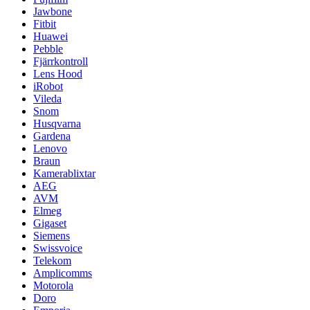
Jawbone
Fitbit
Huawei
Pebble
Fjärrkontroll
Lens Hood
iRobot
Vileda
Snom
Husqvarna
Gardena
Lenovo
Braun
Kamerablixtar
AEG
AVM
Elmeg
Gigaset
Siemens
Swissvoice
Telekom
Amplicomms
Motorola
Doro