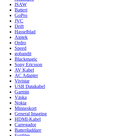
ISAW
Batteri
GoPro
JVC
Drift
Hasselblad
Aiptek
Ordro
Speed
gobandit
Blackmagic
Sony Ericsson
AV Kabel
AC Adapter
Vivistar
USB Datakabel
Garmin
Väska
Nokia
Minneskort
General Imaging
HDMI-Kabel
Carregador
Batteriladdare
Fujifilm