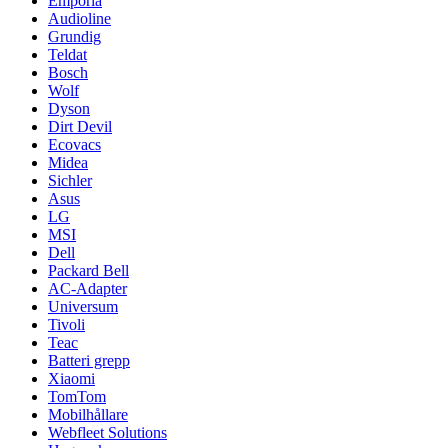
Emporia
Audioline
Grundig
Teldat
Bosch
Wolf
Dyson
Dirt Devil
Ecovacs
Midea
Sichler
Asus
LG
MSI
Dell
Packard Bell
AC-Adapter
Universum
Tivoli
Teac
Batteri grepp
Xiaomi
TomTom
Mobilhållare
Webfleet Solutions