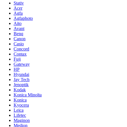
Stativ
Acer
Agfa
Agfaphoto
Aito
Avant
Benq
Canon
Casio
Concord
Contax
Fuji
Gateway
HP
Hyundai
Jay Tech
Jenoptik
Kodak
Konica Minolta
Konica
Kyocera
Leica
Lifetec
Maginon
Medion