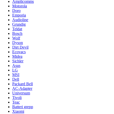
Amplicomms
Motorola
Doro
Emporia
Audioline
Grundig
Teldat
Bosch
Wolf
Dyson
Dirt Devil
Ecovacs
Midea
Sichler
Asus
LG
MSI
Dell
Packard Bell
AC-Adapter
Universum
Tivoli
Teac
Batteri grepp
Xiaomi