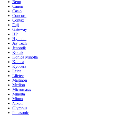
Benq
Canon
Casio
Concord
Contax
Fuji
Gateway
HP
Hyundai
Jay Tech
Jenoptik
Kodak
Konica Minolta
Konica
Kyocera
Leica
Lifetec
Maginon
Medion
Micromaxx
Minolta
Minox
Nikon
Olympus
Panasonic