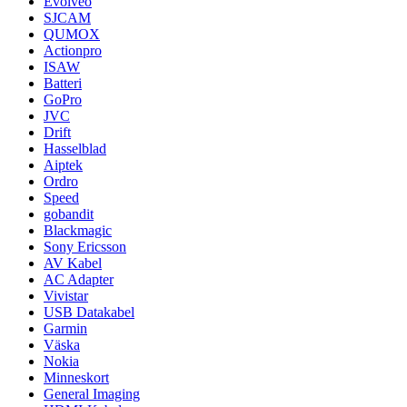
Evolveo
SJCAM
QUMOX
Actionpro
ISAW
Batteri
GoPro
JVC
Drift
Hasselblad
Aiptek
Ordro
Speed
gobandit
Blackmagic
Sony Ericsson
AV Kabel
AC Adapter
Vivistar
USB Datakabel
Garmin
Väska
Nokia
Minneskort
General Imaging