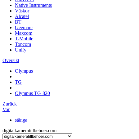
Native Instruments
Väskor
Alcatel
BT
Geemarc
Maxcom
T-Mobile
Topcom
Unify
Översikt
Olympus
TG
Olympus TG-820
Zurück
Vor
stänga
digitalkameratillbehoer.com