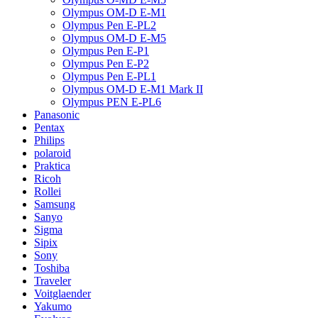
Olympus OM-D E-M1
Olympus Pen E-PL2
Olympus OM-D E-M5
Olympus Pen E-P1
Olympus Pen E-P2
Olympus Pen E-PL1
Olympus OM-D E-M1 Mark II
Olympus PEN E-PL6
Panasonic
Pentax
Philips
polaroid
Praktica
Ricoh
Rollei
Samsung
Sanyo
Sigma
Sipix
Sony
Toshiba
Traveler
Voitglaender
Yakumo