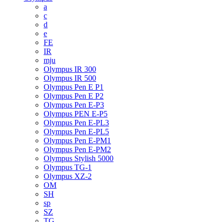
a
c
d
e
FE
IR
mju
Olympus IR 300
Olympus IR 500
Olympus Pen E P1
Olympus Pen E P2
Olympus Pen E-P3
Olympus PEN E-P5
Olympus Pen E-PL3
Olympus Pen E-PL5
Olympus Pen E-PM1
Olympus Pen E-PM2
Olympus Stylish 5000
Olympus TG-1
Olympus XZ-2
OM
SH
sp
SZ
TG