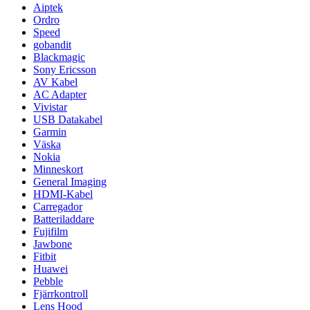
Aiptek
Ordro
Speed
gobandit
Blackmagic
Sony Ericsson
AV Kabel
AC Adapter
Vivistar
USB Datakabel
Garmin
Väska
Nokia
Minneskort
General Imaging
HDMI-Kabel
Carregador
Batteriladdare
Fujifilm
Jawbone
Fitbit
Huawei
Pebble
Fjärrkontroll
Lens Hood