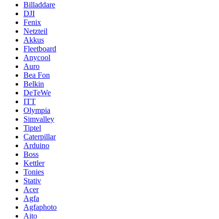
Billaddare
DJI
Fenix
Netzteil
Akkus
Fleetboard
Anycool
Auro
Bea Fon
Belkin
DeTeWe
ITT
Olympia
Simvalley
Tiptel
Caterpillar
Arduino
Boss
Kettler
Tonies
Stativ
Acer
Agfa
Agfaphoto
Aito