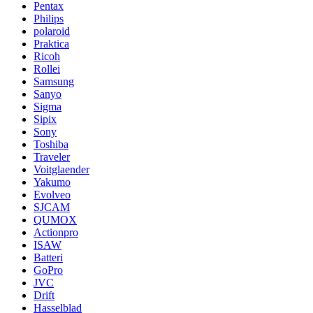
Pentax
Philips
polaroid
Praktica
Ricoh
Rollei
Samsung
Sanyo
Sigma
Sipix
Sony
Toshiba
Traveler
Voitglaender
Yakumo
Evolveo
SJCAM
QUMOX
Actionpro
ISAW
Batteri
GoPro
JVC
Drift
Hasselblad