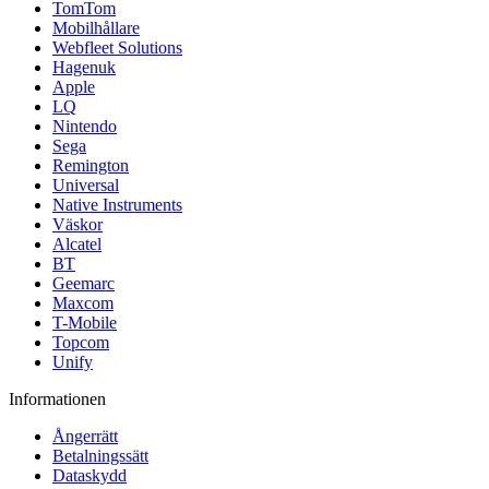
TomTom
Mobilhållare
Webfleet Solutions
Hagenuk
Apple
LQ
Nintendo
Sega
Remington
Universal
Native Instruments
Väskor
Alcatel
BT
Geemarc
Maxcom
T-Mobile
Topcom
Unify
Informationen
Ångerrätt
Betalningssätt
Dataskydd