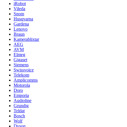
iRobot
Vileda
Snom
Husqvarna
Gardena
Lenovo
Braun
Kamerablixtar
AEG
AVM
Elmeg
Gigaset
Siemens
Swissvoice
Telekom
Amplicomms
Motorola
Doro
Emporia
Audioline
Grundig
Teldat
Bosch
Wolf
Dyson