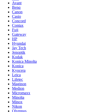
Avant
Benq
Canon
Casio
Concord
Contax
Fuji
Gateway
HP
Hyundai
Jay Tech
Jenoptik
Kodak
Konica Minolta
Konica
Kyocera
Leica
Lifetec
Maginon
Medion
Micromaxx
Minolta
Minox
Nikon
Olympus