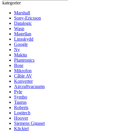
kategorier
Marshall
Sony-Ericsson
Datalogic
Wasp
Magellan
Linsskydd
Google
Ny
Makita
Plantronics
Bose
Mikrofon
Câble AV
Konverter
Aircraftvacuums
Pyle
Symbo
Taurus
Roberts
Logitech
Hoover
Siemens Gigaset
Klicktel