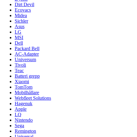
Dirt Devil
Ecovacs
Midea
Sichler
Asus
LG
MSI
Dell
Packard Bell
AC-Adapter
Universum
Tivoli
Teac
Batteri grepp
Xiaomi
TomTom
Mobilhållare
Webfleet Solutions
Hagenuk
Apple
LQ
Nintendo
Sega
Remington
Universal