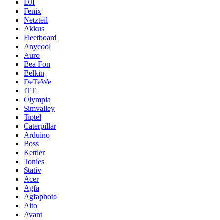
DJI
Fenix
Netzteil
Akkus
Fleetboard
Anycool
Auro
Bea Fon
Belkin
DeTeWe
ITT
Olympia
Simvalley
Tiptel
Caterpillar
Arduino
Boss
Kettler
Tonies
Stativ
Acer
Agfa
Agfaphoto
Aito
Avant