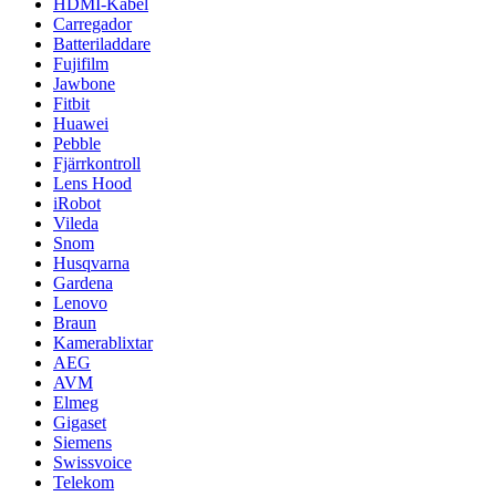
HDMI-Kabel
Carregador
Batteriladdare
Fujifilm
Jawbone
Fitbit
Huawei
Pebble
Fjärrkontroll
Lens Hood
iRobot
Vileda
Snom
Husqvarna
Gardena
Lenovo
Braun
Kamerablixtar
AEG
AVM
Elmeg
Gigaset
Siemens
Swissvoice
Telekom