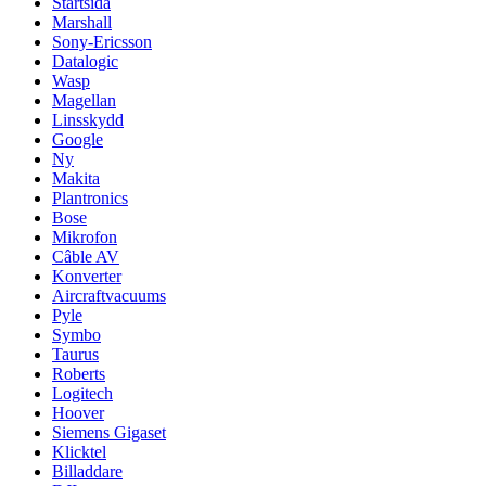
Startsida
Marshall
Sony-Ericsson
Datalogic
Wasp
Magellan
Linsskydd
Google
Ny
Makita
Plantronics
Bose
Mikrofon
Câble AV
Konverter
Aircraftvacuums
Pyle
Symbo
Taurus
Roberts
Logitech
Hoover
Siemens Gigaset
Klicktel
Billaddare