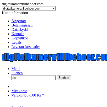
digitalkameratillbehoer.com
Kundinformation
Ångerrätt
Betalningssätt
Dataskydd
Kontakt
Köpvillkor
Legals
Leveranskostnader
Menü
Suchen
Suchen
Mitt konto
Varukorg
0
0,00 Kr *