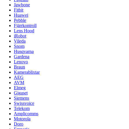
Jawbone
Fitbit
Huawei
Pebble
Fjärrkontroll
Lens Hood
iRobot
Vileda
Snom
Husqvarna
Gardena
Lenovo
Braun
Kamerablixtar
AEG
AVM
Elmeg
Gigaset
Siemens
Swissvoice
Telekom
Amplicomms
Motorola
Doro