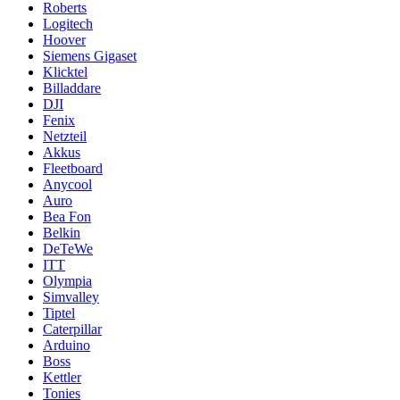
Roberts
Logitech
Hoover
Siemens Gigaset
Klicktel
Billaddare
DJI
Fenix
Netzteil
Akkus
Fleetboard
Anycool
Auro
Bea Fon
Belkin
DeTeWe
ITT
Olympia
Simvalley
Tiptel
Caterpillar
Arduino
Boss
Kettler
Tonies