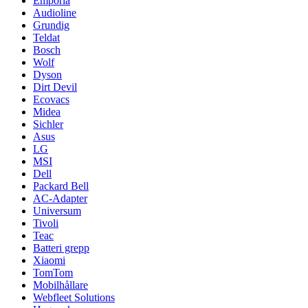
Emporia
Audioline
Grundig
Teldat
Bosch
Wolf
Dyson
Dirt Devil
Ecovacs
Midea
Sichler
Asus
LG
MSI
Dell
Packard Bell
AC-Adapter
Universum
Tivoli
Teac
Batteri grepp
Xiaomi
TomTom
Mobilhållare
Webfleet Solutions