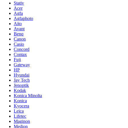
Stativ
Acer
Agfa
Agfaphoto
Aito
Avant
Benq
Canon
Casio
Concord
Contax
Fuji
Gateway
HP
Hyundai
Jay Tech
Jenoptik
Kodak
Konica Minolta
Konica
Kyocera
Leica
Lifetec
Maginon
Medion