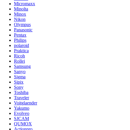
Micromaxx
Minolta
Minox
Nikon
Olympus
Panasonic
Pentax
Philips
polaroid
Praktica
Ricoh
Rollei
Samsung
Sanyo
Sigma
Sipix
Sony
Toshiba
Traveler
Voitglaender
Yakumo
Evolveo
SJCAM
QUMOX
Actionpro