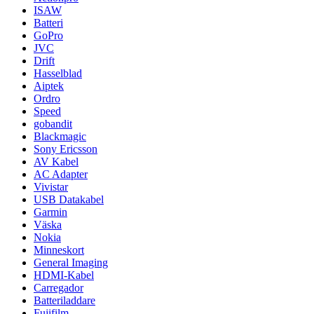
ISAW
Batteri
GoPro
JVC
Drift
Hasselblad
Aiptek
Ordro
Speed
gobandit
Blackmagic
Sony Ericsson
AV Kabel
AC Adapter
Vivistar
USB Datakabel
Garmin
Väska
Nokia
Minneskort
General Imaging
HDMI-Kabel
Carregador
Batteriladdare
Fujifilm