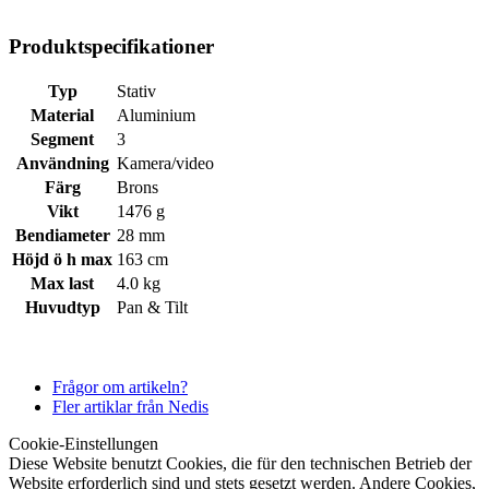
Produktspecifikationer
Typ
Stativ
Material
Aluminium
Segment
3
Användning
Kamera/video
Färg
Brons
Vikt
1476 g
Bendiameter
28 mm
Höjd ö h max
163 cm
Max last
4.0 kg
Huvudtyp
Pan & Tilt
Frågor om artikeln?
Fler artiklar från Nedis
Cookie-Einstellungen
Diese Website benutzt Cookies, die für den technischen Betrieb der
Website erforderlich sind und stets gesetzt werden. Andere Cookies,