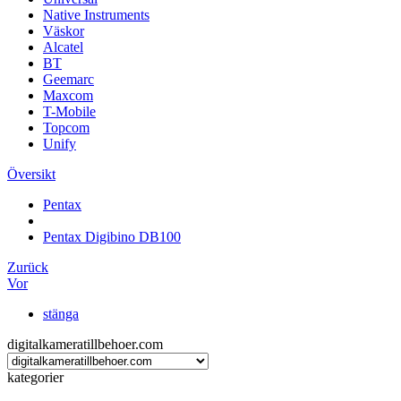
Native Instruments
Väskor
Alcatel
BT
Geemarc
Maxcom
T-Mobile
Topcom
Unify
Översikt
Pentax
Pentax Digibino DB100
Zurück
Vor
stänga
digitalkameratillbehoer.com
kategorier