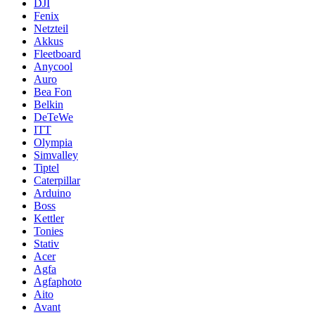
DJI
Fenix
Netzteil
Akkus
Fleetboard
Anycool
Auro
Bea Fon
Belkin
DeTeWe
ITT
Olympia
Simvalley
Tiptel
Caterpillar
Arduino
Boss
Kettler
Tonies
Stativ
Acer
Agfa
Agfaphoto
Aito
Avant