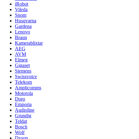
iRobot
Vileda
Snom
Husqvarna
Gardena
Lenovo
Braun
Kamerablixtar
AEG
AVM
Elmeg
Gigaset
Siemens
Swissvoice
Telekom
Amplicomms
Motorola
Doro
Emporia
Audioline
Grundig
Teldat
Bosch
Wolf
Dyson