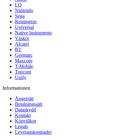
LQ
Nintendo
Sega
Remington
Universal
Native Instruments
Väskor
Alcatel
BT
Geemarc
Maxcom
T-Mobile
Topcom
Unify
Informationen
Ångerrätt
Betalningssätt
Dataskydd
Kontakt
Köpvillkor
Legals
Leveranskostnader