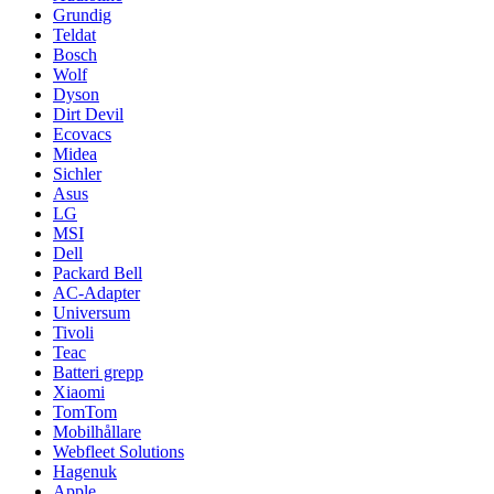
Grundig
Teldat
Bosch
Wolf
Dyson
Dirt Devil
Ecovacs
Midea
Sichler
Asus
LG
MSI
Dell
Packard Bell
AC-Adapter
Universum
Tivoli
Teac
Batteri grepp
Xiaomi
TomTom
Mobilhållare
Webfleet Solutions
Hagenuk
Apple