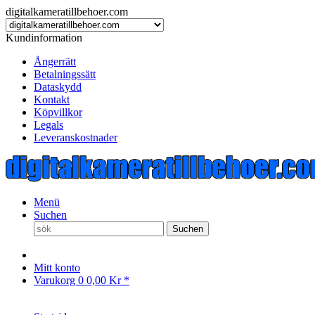
digitalkameratillbehoer.com
Kundinformation
Ångerrätt
Betalningssätt
Dataskydd
Kontakt
Köpvillkor
Legals
Leveranskostnader
Menü
Suchen
Suchen
Mitt konto
Varukorg
0
0,00 Kr *