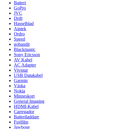
Batteri
GoPro
JVC
Drift
Hasselblad
Aiptek
Ordro
Speed
gobandit
Blackmagic
Sony Ericsson
AV Kabel
AC Adapter
Vivistar
USB Datakabel
Garmin
Väska
Nokia
Minneskort
General Imaging
HDMI-Kabel
Carregador
Batteriladdare
Fujifilm
Jawbone