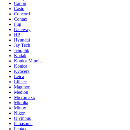
Canon
Casio
Concord
Contax
Fuji
Gateway
HP
Hyundai
Jay Tech
Jenoptik
Kodak
Konica Minolta
Konica
Kyocera
Leica
Lifetec
Maginon
Medion
Micromaxx
Minolta
Minox
Nikon
Olympus
Panasonic
Pentax