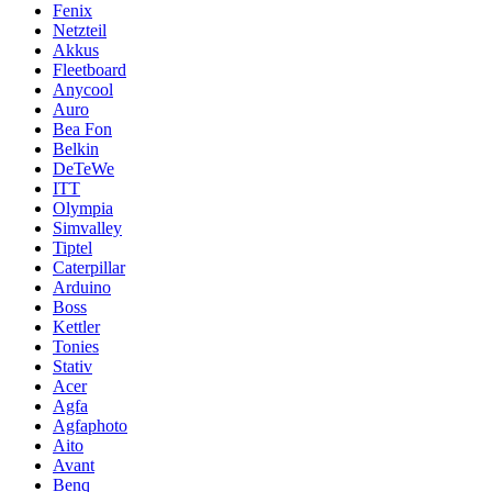
Fenix
Netzteil
Akkus
Fleetboard
Anycool
Auro
Bea Fon
Belkin
DeTeWe
ITT
Olympia
Simvalley
Tiptel
Caterpillar
Arduino
Boss
Kettler
Tonies
Stativ
Acer
Agfa
Agfaphoto
Aito
Avant
Benq