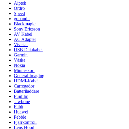
Aiptek
Ordro
Speed
gobandit
Blackmagic
Sony Ericsson
AV Kabel
AC Adapter
Vivistar
USB Datakabel
Garmin
Väska
Nokia
Minneskort
General Imaging
HDMI-Kabel
Carregador
Batteriladdare
Fujifilm
Jawbone
Fitbit
Huawei
Pebble
Fjärrkontroll
Lens Hood