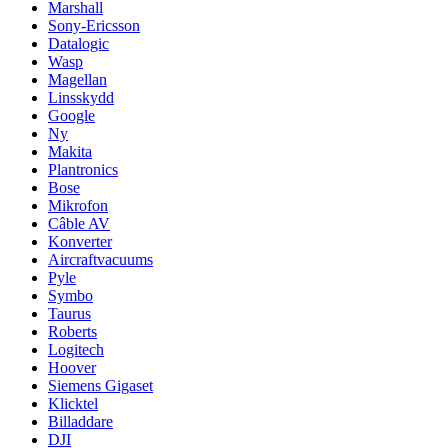
Marshall
Sony-Ericsson
Datalogic
Wasp
Magellan
Linsskydd
Google
Ny
Makita
Plantronics
Bose
Mikrofon
Câble AV
Konverter
Aircraftvacuums
Pyle
Symbo
Taurus
Roberts
Logitech
Hoover
Siemens Gigaset
Klicktel
Billaddare
DJI