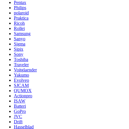
Pentax
Philips
polaroid
Praktica
Ricoh
Rollei
Samsung
Sanyo
Sigma
Sipix
Sony
Toshiba
Traveler
Voitglaender
Yakumo
Evolveo
SJCAM
QUMOX
Actionpro
ISAW
Batteri
GoPro
JVC
Drift
Hasselblad