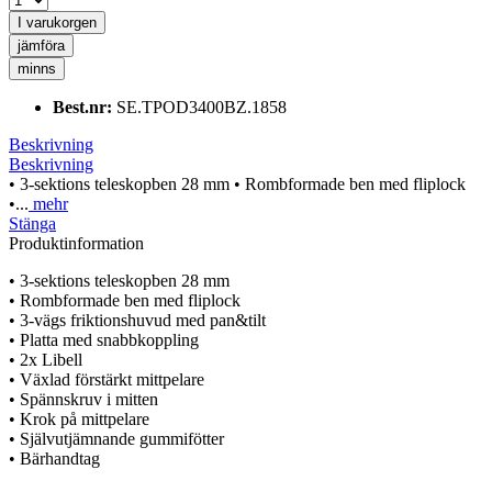
I varukorgen
jämföra
minns
Best.nr:
SE.TPOD3400BZ.1858
Beskrivning
Beskrivning
• 3-sektions teleskopben 28 mm • Rombformade ben med fliplock
•...
mehr
Stänga
Produktinformation
• 3-sektions teleskopben 28 mm
• Rombformade ben med fliplock
• 3-vägs friktionshuvud med pan&tilt
• Platta med snabbkoppling
• 2x Libell
• Växlad förstärkt mittpelare
• Spännskruv i mitten
• Krok på mittpelare
• Självutjämnande gummifötter
• Bärhandtag