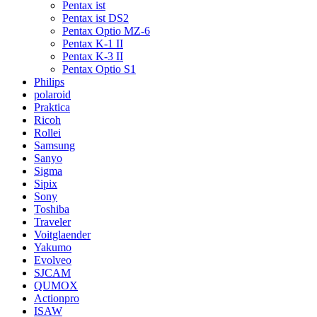
Pentax ist
Pentax ist DS2
Pentax Optio MZ-6
Pentax K-1 II
Pentax K-3 II
Pentax Optio S1
Philips
polaroid
Praktica
Ricoh
Rollei
Samsung
Sanyo
Sigma
Sipix
Sony
Toshiba
Traveler
Voitglaender
Yakumo
Evolveo
SJCAM
QUMOX
Actionpro
ISAW