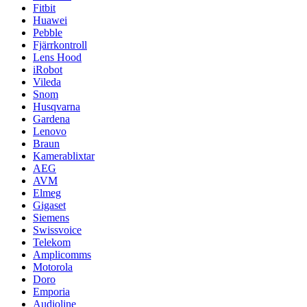
Fitbit
Huawei
Pebble
Fjärrkontroll
Lens Hood
iRobot
Vileda
Snom
Husqvarna
Gardena
Lenovo
Braun
Kamerablixtar
AEG
AVM
Elmeg
Gigaset
Siemens
Swissvoice
Telekom
Amplicomms
Motorola
Doro
Emporia
Audioline