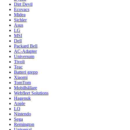
Dirt Devil
Ecovacs
Midea
Sichler
Asus
LG
MSI
Dell
Packard Bell
AC-Adapter
Universum
Tivoli
Teac
Batteri grepp
Xiaomi
TomTom
Mobilhållare
Webfleet Solutions
Hagenuk
Apple
LQ
Nintendo
Sega
Remington
Universal