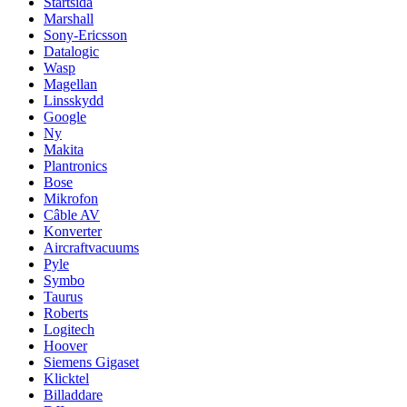
Startsida
Marshall
Sony-Ericsson
Datalogic
Wasp
Magellan
Linsskydd
Google
Ny
Makita
Plantronics
Bose
Mikrofon
Câble AV
Konverter
Aircraftvacuums
Pyle
Symbo
Taurus
Roberts
Logitech
Hoover
Siemens Gigaset
Klicktel
Billaddare