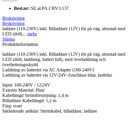
Best.nr:
SE.al.PA.CRV3.137
Beskrivning
Beskrivning
laddare (110-230V) inkl. Billaddare (12V) för på väg, utrustad med
LED (drift,...
mehr
Stänga
Produktinformation
laddare (110-230V) inkl. Billaddare (12V) för på väg, utrustad med
LED (drift, laddning, batteri full), med överladdning och
överhettningsskydd
Laddning av batteriet via AC Adapter (100-240V)
Laddning av batteriet via 12V/24V-Anschluss bilar, lastbilar
Input: 100-240V / 12/24V
Exteriör Material: Plast
Kabellängd Strömförsörjning: 1,4 m
Billaddare Kabellängd: 1,2 m
Färg: svart
Inkluderade artiklar: Strömkabel, billaddare, laddare