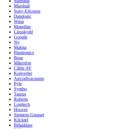
Startsida
Marshall
Sony-Ericsson
Datalogic
Wasp
Magellan
Linsskydd
Google
Ny
Makita
Plantronics
Bose
Mikrofon
Câble AV
Konverter
Aircraftvacuums
Pyle
Symbo
Taurus
Roberts
Logitech
Hoover
Siemens Gigaset
Klicktel
Billaddare