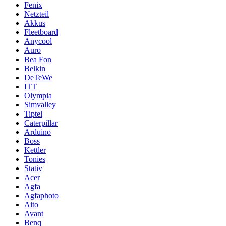
Fenix
Netzteil
Akkus
Fleetboard
Anycool
Auro
Bea Fon
Belkin
DeTeWe
ITT
Olympia
Simvalley
Tiptel
Caterpillar
Arduino
Boss
Kettler
Tonies
Stativ
Acer
Agfa
Agfaphoto
Aito
Avant
Benq