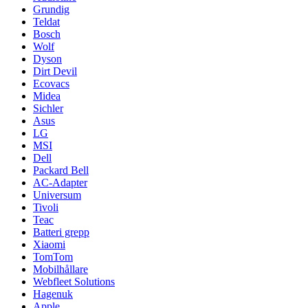
Grundig
Teldat
Bosch
Wolf
Dyson
Dirt Devil
Ecovacs
Midea
Sichler
Asus
LG
MSI
Dell
Packard Bell
AC-Adapter
Universum
Tivoli
Teac
Batteri grepp
Xiaomi
TomTom
Mobilhållare
Webfleet Solutions
Hagenuk
Apple