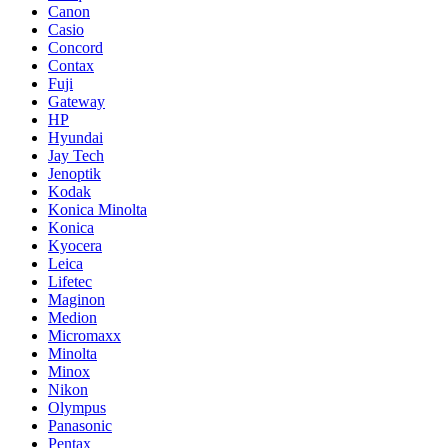
Canon
Casio
Concord
Contax
Fuji
Gateway
HP
Hyundai
Jay Tech
Jenoptik
Kodak
Konica Minolta
Konica
Kyocera
Leica
Lifetec
Maginon
Medion
Micromaxx
Minolta
Minox
Nikon
Olympus
Panasonic
Pentax