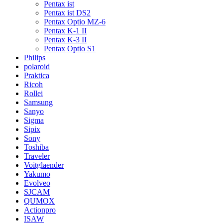
Pentax ist
Pentax ist DS2
Pentax Optio MZ-6
Pentax K-1 II
Pentax K-3 II
Pentax Optio S1
Philips
polaroid
Praktica
Ricoh
Rollei
Samsung
Sanyo
Sigma
Sipix
Sony
Toshiba
Traveler
Voitglaender
Yakumo
Evolveo
SJCAM
QUMOX
Actionpro
ISAW