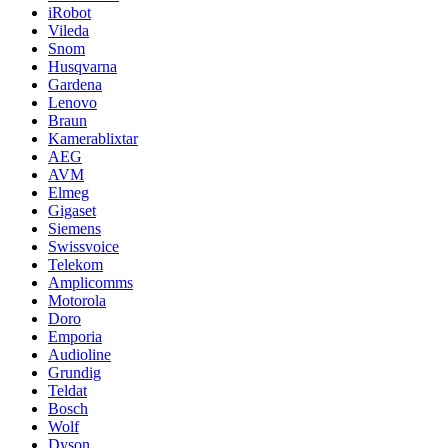
iRobot
Vileda
Snom
Husqvarna
Gardena
Lenovo
Braun
Kamerablixtar
AEG
AVM
Elmeg
Gigaset
Siemens
Swissvoice
Telekom
Amplicomms
Motorola
Doro
Emporia
Audioline
Grundig
Teldat
Bosch
Wolf
Dyson