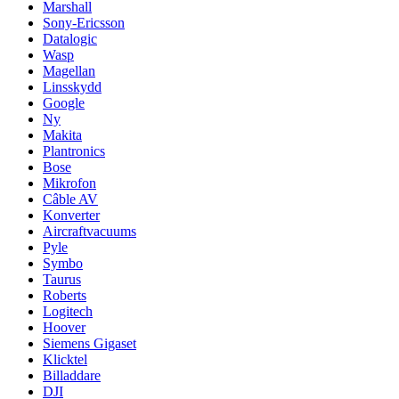
Marshall
Sony-Ericsson
Datalogic
Wasp
Magellan
Linsskydd
Google
Ny
Makita
Plantronics
Bose
Mikrofon
Câble AV
Konverter
Aircraftvacuums
Pyle
Symbo
Taurus
Roberts
Logitech
Hoover
Siemens Gigaset
Klicktel
Billaddare
DJI