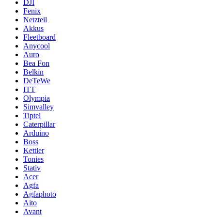
DJI
Fenix
Netzteil
Akkus
Fleetboard
Anycool
Auro
Bea Fon
Belkin
DeTeWe
ITT
Olympia
Simvalley
Tiptel
Caterpillar
Arduino
Boss
Kettler
Tonies
Stativ
Acer
Agfa
Agfaphoto
Aito
Avant