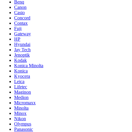
Benq
Canon
Casio
Concord
Contax
Fuji
Gateway
HP
Hyundai
Jay Tech
Jenoptik
Kodak
Konica Minolta
Konica
Kyocera
Leica
Lifetec
Maginon
Medion
Micromaxx
Minolta
Minox
Nikon
Olympus
Panasonic