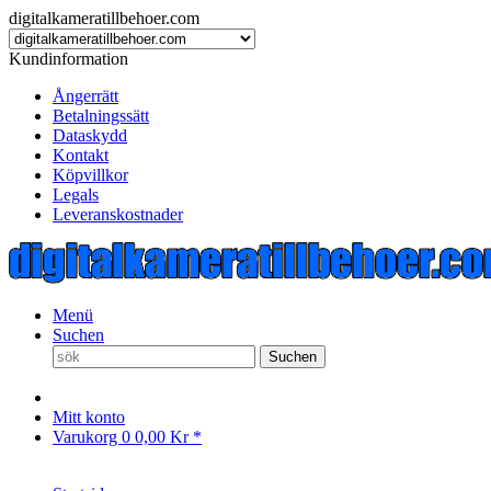
digitalkameratillbehoer.com
Kundinformation
Ångerrätt
Betalningssätt
Dataskydd
Kontakt
Köpvillkor
Legals
Leveranskostnader
Menü
Suchen
Suchen
Mitt konto
Varukorg
0
0,00 Kr *