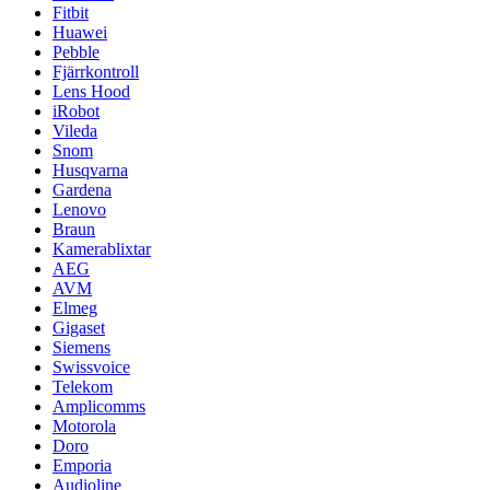
Fitbit
Huawei
Pebble
Fjärrkontroll
Lens Hood
iRobot
Vileda
Snom
Husqvarna
Gardena
Lenovo
Braun
Kamerablixtar
AEG
AVM
Elmeg
Gigaset
Siemens
Swissvoice
Telekom
Amplicomms
Motorola
Doro
Emporia
Audioline