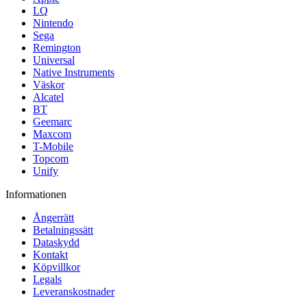
LQ
Nintendo
Sega
Remington
Universal
Native Instruments
Väskor
Alcatel
BT
Geemarc
Maxcom
T-Mobile
Topcom
Unify
Informationen
Ångerrätt
Betalningssätt
Dataskydd
Kontakt
Köpvillkor
Legals
Leveranskostnader