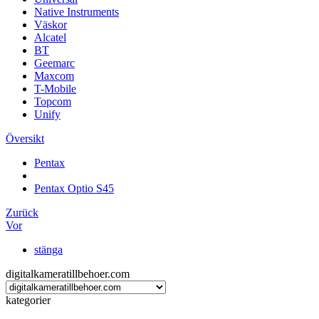
Native Instruments
Väskor
Alcatel
BT
Geemarc
Maxcom
T-Mobile
Topcom
Unify
Översikt
Pentax
Pentax Optio S45
Zurück
Vor
stänga
digitalkameratillbehoer.com
kategorier