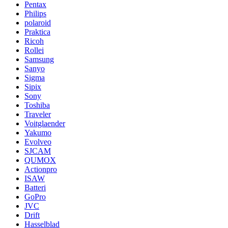
Pentax
Philips
polaroid
Praktica
Ricoh
Rollei
Samsung
Sanyo
Sigma
Sipix
Sony
Toshiba
Traveler
Voitglaender
Yakumo
Evolveo
SJCAM
QUMOX
Actionpro
ISAW
Batteri
GoPro
JVC
Drift
Hasselblad