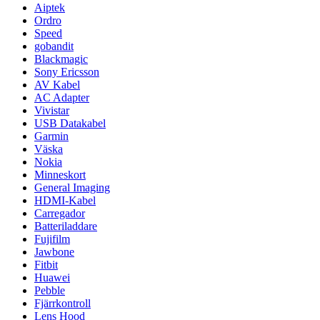
Aiptek
Ordro
Speed
gobandit
Blackmagic
Sony Ericsson
AV Kabel
AC Adapter
Vivistar
USB Datakabel
Garmin
Väska
Nokia
Minneskort
General Imaging
HDMI-Kabel
Carregador
Batteriladdare
Fujifilm
Jawbone
Fitbit
Huawei
Pebble
Fjärrkontroll
Lens Hood