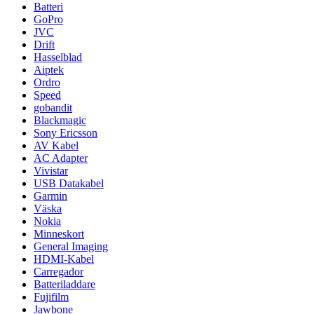
Batteri
GoPro
JVC
Drift
Hasselblad
Aiptek
Ordro
Speed
gobandit
Blackmagic
Sony Ericsson
AV Kabel
AC Adapter
Vivistar
USB Datakabel
Garmin
Väska
Nokia
Minneskort
General Imaging
HDMI-Kabel
Carregador
Batteriladdare
Fujifilm
Jawbone