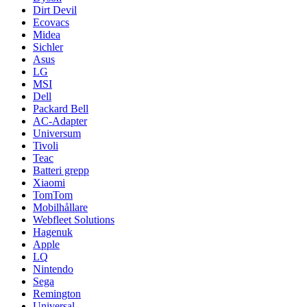
Dirt Devil
Ecovacs
Midea
Sichler
Asus
LG
MSI
Dell
Packard Bell
AC-Adapter
Universum
Tivoli
Teac
Batteri grepp
Xiaomi
TomTom
Mobilhållare
Webfleet Solutions
Hagenuk
Apple
LQ
Nintendo
Sega
Remington
Universal