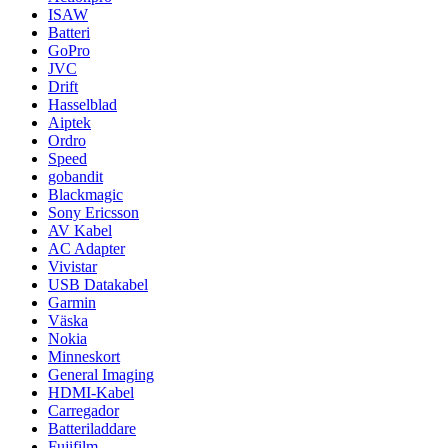
ISAW
Batteri
GoPro
JVC
Drift
Hasselblad
Aiptek
Ordro
Speed
gobandit
Blackmagic
Sony Ericsson
AV Kabel
AC Adapter
Vivistar
USB Datakabel
Garmin
Väska
Nokia
Minneskort
General Imaging
HDMI-Kabel
Carregador
Batteriladdare
Fujifilm