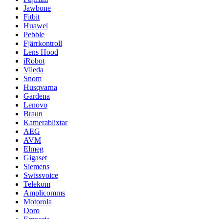
Jawbone
Fitbit
Huawei
Pebble
Fjärrkontroll
Lens Hood
iRobot
Vileda
Snom
Husqvarna
Gardena
Lenovo
Braun
Kamerablixtar
AEG
AVM
Elmeg
Gigaset
Siemens
Swissvoice
Telekom
Amplicomms
Motorola
Doro