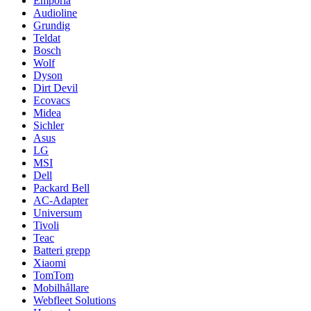
Emporia
Audioline
Grundig
Teldat
Bosch
Wolf
Dyson
Dirt Devil
Ecovacs
Midea
Sichler
Asus
LG
MSI
Dell
Packard Bell
AC-Adapter
Universum
Tivoli
Teac
Batteri grepp
Xiaomi
TomTom
Mobilhållare
Webfleet Solutions