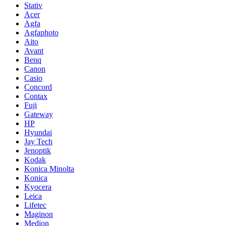
Stativ
Acer
Agfa
Agfaphoto
Aito
Avant
Benq
Canon
Casio
Concord
Contax
Fuji
Gateway
HP
Hyundai
Jay Tech
Jenoptik
Kodak
Konica Minolta
Konica
Kyocera
Leica
Lifetec
Maginon
Medion