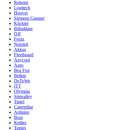
Roberts
Logitech
Hoover
Siemens Gigaset
Klicktel
Billaddare
DJI
Fenix
Netzteil
Akkus
Fleetboard
Anycool
Auro
Bea Fon
Belkin
DeTeWe
ITT
Olympia
Simvalley
Tiptel
Caterpillar
Arduino
Boss
Kettler
Tonies