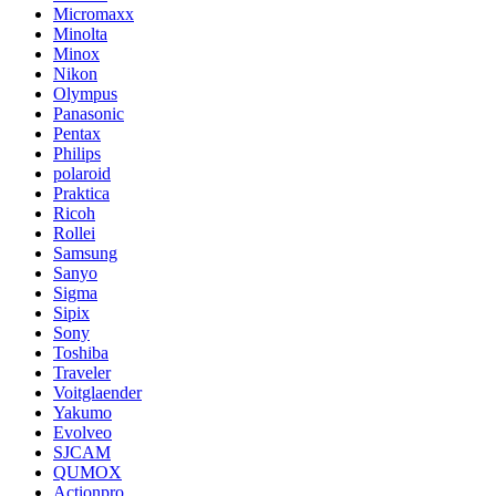
Micromaxx
Minolta
Minox
Nikon
Olympus
Panasonic
Pentax
Philips
polaroid
Praktica
Ricoh
Rollei
Samsung
Sanyo
Sigma
Sipix
Sony
Toshiba
Traveler
Voitglaender
Yakumo
Evolveo
SJCAM
QUMOX
Actionpro