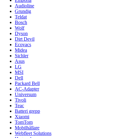
Emporia
Audioline
Grundig
Teldat
Bosch
Wolf
Dyson
Dirt Devil
Ecovacs
Midea
Sichler
Asus
LG
MSI
Dell
Packard Bell
AC-Adapter
Universum
Tivoli
Teac
Batteri grepp
Xiaomi
TomTom
Mobilhållare
Webfleet Solutions