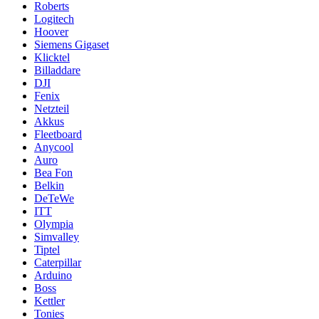
Roberts
Logitech
Hoover
Siemens Gigaset
Klicktel
Billaddare
DJI
Fenix
Netzteil
Akkus
Fleetboard
Anycool
Auro
Bea Fon
Belkin
DeTeWe
ITT
Olympia
Simvalley
Tiptel
Caterpillar
Arduino
Boss
Kettler
Tonies