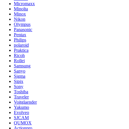
Micromaxx
Minolta
Minox
Nikon
Olympus
Panasonic
Pentax
Philips
polaroid
Praktica
Ricoh
Rollei
Samsung
Sanyo
Sigma
Sipix
Sony
Toshiba
Traveler
Voitglaender
Yakumo
Evolveo
SJCAM
QUMOX
Actionpro