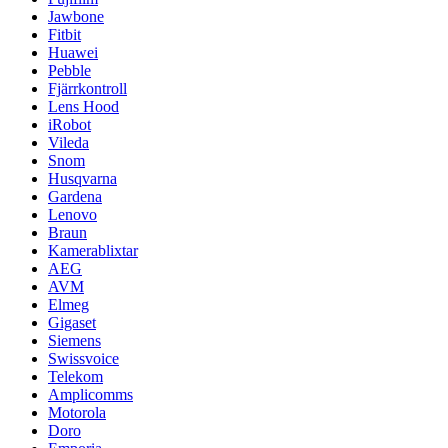
Jawbone
Fitbit
Huawei
Pebble
Fjärrkontroll
Lens Hood
iRobot
Vileda
Snom
Husqvarna
Gardena
Lenovo
Braun
Kamerablixtar
AEG
AVM
Elmeg
Gigaset
Siemens
Swissvoice
Telekom
Amplicomms
Motorola
Doro