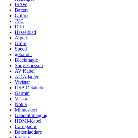
ISAW
Batteri
GoPro
JVC
Drift
Hasselblad
Aiptek
Ordro
Speed
gobandit
Blackmagic
Sony Ericsson
AV Kabel
AC Adapter
Vivistar
USB Datakabel
Garmin
Väska
Nokia
Minneskort
General Imaging
HDMI-Kabel
Carregador
Batteriladdare
Fujifilm