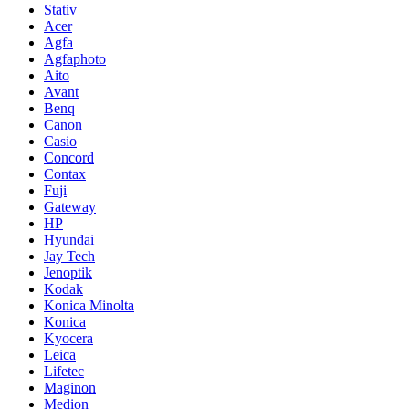
Stativ
Acer
Agfa
Agfaphoto
Aito
Avant
Benq
Canon
Casio
Concord
Contax
Fuji
Gateway
HP
Hyundai
Jay Tech
Jenoptik
Kodak
Konica Minolta
Konica
Kyocera
Leica
Lifetec
Maginon
Medion