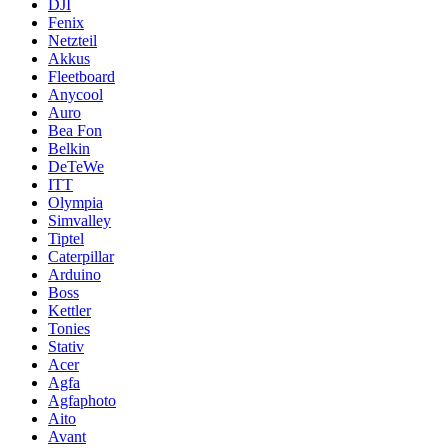
DJI
Fenix
Netzteil
Akkus
Fleetboard
Anycool
Auro
Bea Fon
Belkin
DeTeWe
ITT
Olympia
Simvalley
Tiptel
Caterpillar
Arduino
Boss
Kettler
Tonies
Stativ
Acer
Agfa
Agfaphoto
Aito
Avant