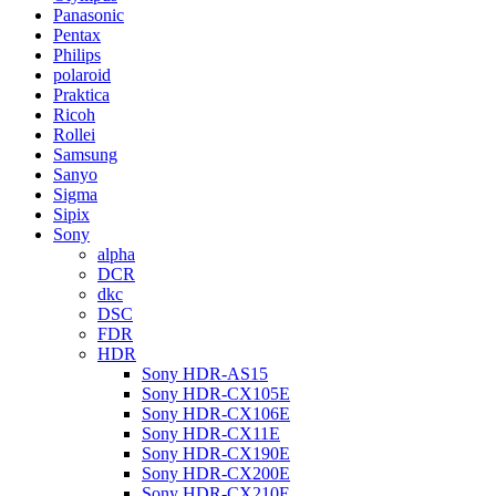
Panasonic
Pentax
Philips
polaroid
Praktica
Ricoh
Rollei
Samsung
Sanyo
Sigma
Sipix
Sony
alpha
DCR
dkc
DSC
FDR
HDR
Sony HDR-AS15
Sony HDR-CX105E
Sony HDR-CX106E
Sony HDR-CX11E
Sony HDR-CX190E
Sony HDR-CX200E
Sony HDR-CX210E