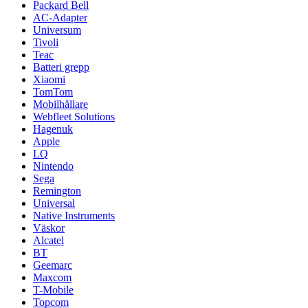
Packard Bell
AC-Adapter
Universum
Tivoli
Teac
Batteri grepp
Xiaomi
TomTom
Mobilhållare
Webfleet Solutions
Hagenuk
Apple
LQ
Nintendo
Sega
Remington
Universal
Native Instruments
Väskor
Alcatel
BT
Geemarc
Maxcom
T-Mobile
Topcom