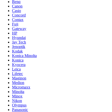
Benq
Canon
Casio
Concord
Contax
Fuji
Gateway
HP
Hyundai
Jay Tech
Jenoptik
Kodak
Konica Minolta
Konica
Kyocera
Leica
Lifetec
Maginon
Medion
Micromaxx
Minolta
Minox
Nikon
Olympus
Panasonic