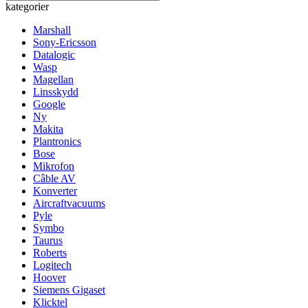
kategorier
Marshall
Sony-Ericsson
Datalogic
Wasp
Magellan
Linsskydd
Google
Ny
Makita
Plantronics
Bose
Mikrofon
Câble AV
Konverter
Aircraftvacuums
Pyle
Symbo
Taurus
Roberts
Logitech
Hoover
Siemens Gigaset
Klicktel