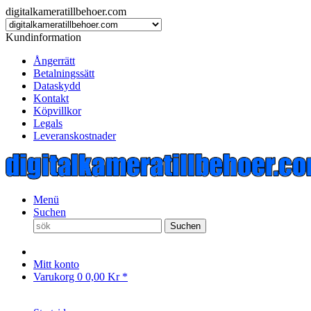
digitalkameratillbehoer.com
Kundinformation
Ångerrätt
Betalningssätt
Dataskydd
Kontakt
Köpvillkor
Legals
Leveranskostnader
Menü
Suchen
Suchen
Mitt konto
Varukorg
0
0,00 Kr *