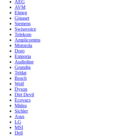
AEG
AVM
Elmeg
Gigaset
Siemens
Swissvoice
Telekom
Amplicomms
Motorola
Doro
Emporia
Audioline
Grundig
Teldat
Bosch
Wolf
Dyson
Dirt Devil
Ecovacs
Midea
Sichler
Asus
LG
MSI
Dell