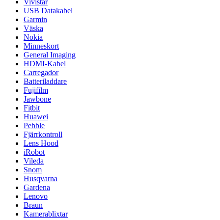
Vivistar
USB Datakabel
Garmin
Väska
Nokia
Minneskort
General Imaging
HDMI-Kabel
Carregador
Batteriladdare
Fujifilm
Jawbone
Fitbit
Huawei
Pebble
Fjärrkontroll
Lens Hood
iRobot
Vileda
Snom
Husqvarna
Gardena
Lenovo
Braun
Kamerablixtar