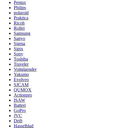
Pentax
Philips
polaroid
Praktica
Ricoh
Rollei
Samsung
Sanyo
Sigma
Sipix
Sony
Toshiba
Traveler
Voitglaender
Yakumo
Evolveo
SJCAM
QUMOX
Actionpro
ISAW
Batteri
GoPro
JVC
Drift
Hasselblad