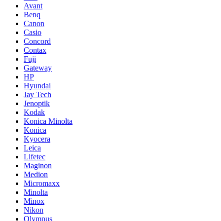
Avant
Benq
Canon
Casio
Concord
Contax
Fuji
Gateway
HP
Hyundai
Jay Tech
Jenoptik
Kodak
Konica Minolta
Konica
Kyocera
Leica
Lifetec
Maginon
Medion
Micromaxx
Minolta
Minox
Nikon
Olympus