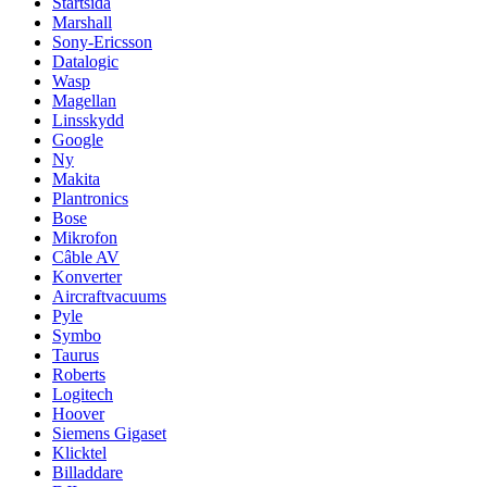
Startsida
Marshall
Sony-Ericsson
Datalogic
Wasp
Magellan
Linsskydd
Google
Ny
Makita
Plantronics
Bose
Mikrofon
Câble AV
Konverter
Aircraftvacuums
Pyle
Symbo
Taurus
Roberts
Logitech
Hoover
Siemens Gigaset
Klicktel
Billaddare