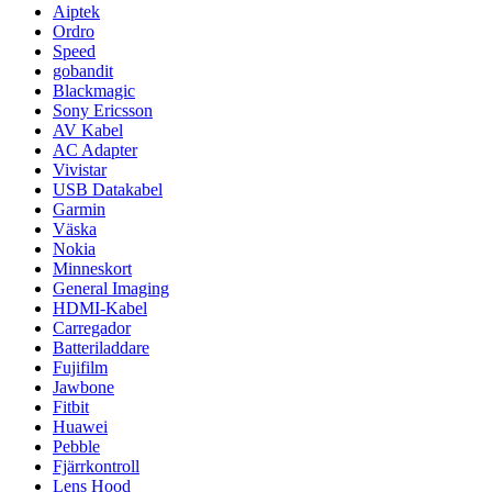
Aiptek
Ordro
Speed
gobandit
Blackmagic
Sony Ericsson
AV Kabel
AC Adapter
Vivistar
USB Datakabel
Garmin
Väska
Nokia
Minneskort
General Imaging
HDMI-Kabel
Carregador
Batteriladdare
Fujifilm
Jawbone
Fitbit
Huawei
Pebble
Fjärrkontroll
Lens Hood