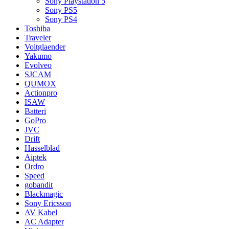
Sony Playstation 5
Sony PS5
Sony PS4
Toshiba
Traveler
Voitglaender
Yakumo
Evolveo
SJCAM
QUMOX
Actionpro
ISAW
Batteri
GoPro
JVC
Drift
Hasselblad
Aiptek
Ordro
Speed
gobandit
Blackmagic
Sony Ericsson
AV Kabel
AC Adapter