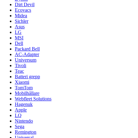
Dirt Devil
Ecovacs
Midea
Sichler
Asus
LG
MSI
Dell
Packard Bell
AC-Adapter
Universum
Tivoli
Teac
Batteri grepp
Xiaomi
TomTom
Mobilhållare
Webfleet Solutions
Hagenuk
Apple
LQ
Nintendo
Sega
Remington
Universal