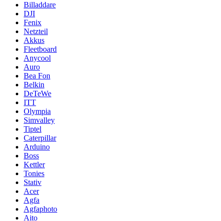
Billaddare
DJI
Fenix
Netzteil
Akkus
Fleetboard
Anycool
Auro
Bea Fon
Belkin
DeTeWe
ITT
Olympia
Simvalley
Tiptel
Caterpillar
Arduino
Boss
Kettler
Tonies
Stativ
Acer
Agfa
Agfaphoto
Aito