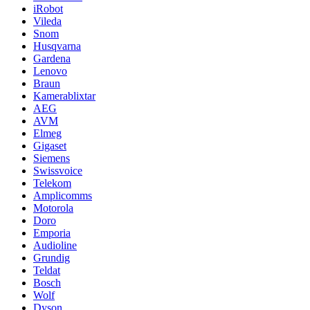
iRobot
Vileda
Snom
Husqvarna
Gardena
Lenovo
Braun
Kamerablixtar
AEG
AVM
Elmeg
Gigaset
Siemens
Swissvoice
Telekom
Amplicomms
Motorola
Doro
Emporia
Audioline
Grundig
Teldat
Bosch
Wolf
Dyson