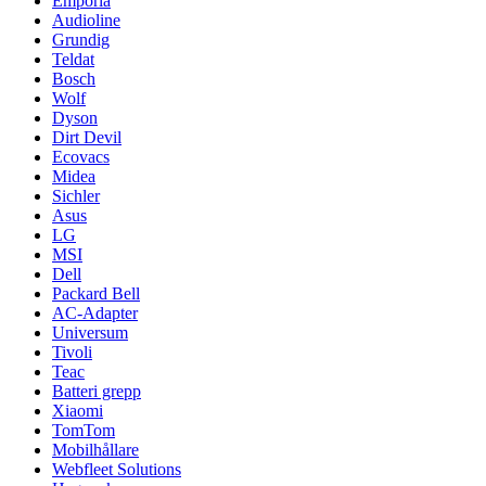
Emporia
Audioline
Grundig
Teldat
Bosch
Wolf
Dyson
Dirt Devil
Ecovacs
Midea
Sichler
Asus
LG
MSI
Dell
Packard Bell
AC-Adapter
Universum
Tivoli
Teac
Batteri grepp
Xiaomi
TomTom
Mobilhållare
Webfleet Solutions