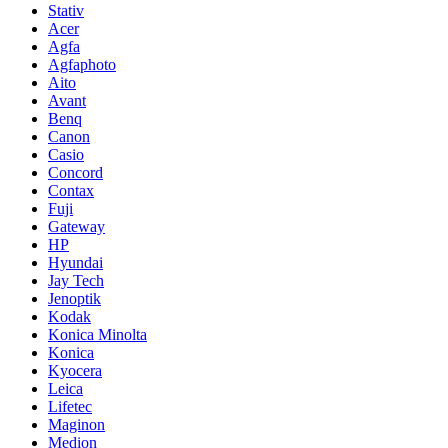
Stativ
Acer
Agfa
Agfaphoto
Aito
Avant
Benq
Canon
Casio
Concord
Contax
Fuji
Gateway
HP
Hyundai
Jay Tech
Jenoptik
Kodak
Konica Minolta
Konica
Kyocera
Leica
Lifetec
Maginon
Medion