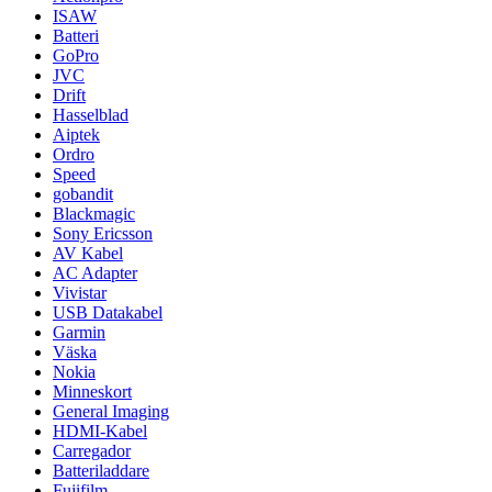
ISAW
Batteri
GoPro
JVC
Drift
Hasselblad
Aiptek
Ordro
Speed
gobandit
Blackmagic
Sony Ericsson
AV Kabel
AC Adapter
Vivistar
USB Datakabel
Garmin
Väska
Nokia
Minneskort
General Imaging
HDMI-Kabel
Carregador
Batteriladdare
Fujifilm