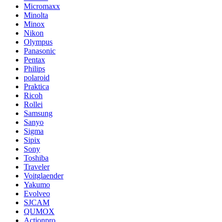
Micromaxx
Minolta
Minox
Nikon
Olympus
Panasonic
Pentax
Philips
polaroid
Praktica
Ricoh
Rollei
Samsung
Sanyo
Sigma
Sipix
Sony
Toshiba
Traveler
Voitglaender
Yakumo
Evolveo
SJCAM
QUMOX
Actionpro