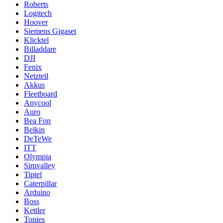
Roberts
Logitech
Hoover
Siemens Gigaset
Klicktel
Billaddare
DJI
Fenix
Netzteil
Akkus
Fleetboard
Anycool
Auro
Bea Fon
Belkin
DeTeWe
ITT
Olympia
Simvalley
Tiptel
Caterpillar
Arduino
Boss
Kettler
Tonies