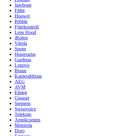
Jawbone
Fitbit
Huawei
Pebble
Fjärrkontroll
Lens Hood
iRobot
Vileda
Snom
Husqvarna
Gardena
Lenovo
Braun
Kamerablixtar
AEG
AVM
Elmeg
Gigaset
Siemens
Swissvoice
Telekom
Amplicomms
Motorola
Doro